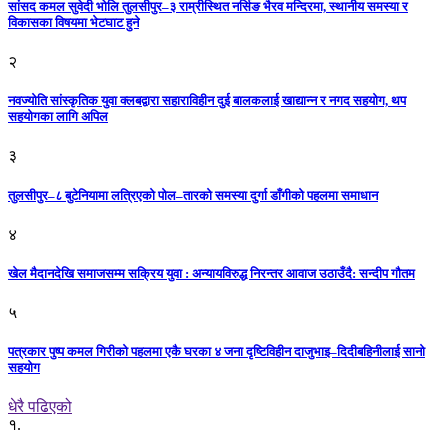
सांसद कमल सुवेदी भोलि तुलसीपुर–३ राम्रीस्थित नर्सिङ भैरव मन्दिरमा, स्थानीय समस्या र
विकासका विषयमा भेटघाट हुने
२
नवज्योति सांस्कृतिक युवा क्लबद्वारा सहाराविहीन दुई बालकलाई खाद्यान्न र नगद सहयोग, थप
सहयोगका लागि अपिल
३
तुलसीपुर–८ बुटेनियामा लत्रिएको पोल–तारको समस्या दुर्गा डाँगीको पहलमा समाधान
४
खेल मैदानदेखि समाजसम्म सक्रिय युवा : अन्यायविरुद्ध निरन्तर आवाज उठाउँदै: सन्दीप गौतम
५
पत्रकार पुष्प कमल गिरीको पहलमा एकै घरका ४ जना दृष्टिविहीन दाजुभाइ–दिदीबहिनीलाई सानो
सहयोग
धेरै पढिएको
१.