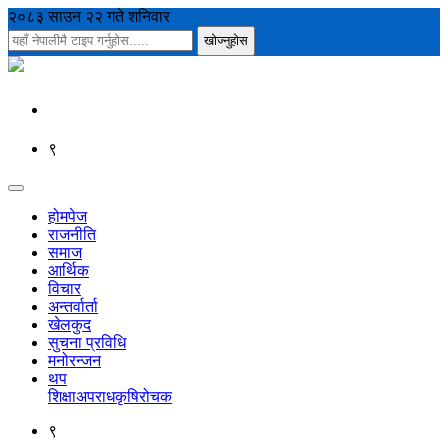
२०८३ साउन २२ गते शनिवार
९
होमपेज
राजनीति
समाज
आर्थिक
विचार
अन्तर्वार्ता
खेलकुद
सुचना प्रविधि
मनोरन्जन
थप
शिक्षा
अपराध
कृषि
रोचक
९