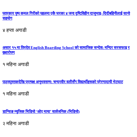
पत्रकार पुष्प कमल गिरीको पहलमा एकै घरका ४ जना दृष्टिविहीन दाजुभाइ–दिदीबहिनीलाई सानो
सहयोग
४ हप्ता अगाडी
असार १५ मा त्रिदेव English Boarding School को सामाजिक सन्देश: मन्दिर सरसफाइ र
वृक्षारोपण
१ महिना अगाडी
पाठ्यपुस्तकदेखि प्रत्यक्ष अनुभवसम्म: चन्द्रवीर वलीसँग विद्यार्थीहरूको प्रेरणादायी भेटघाट
१ महिना अगाडी
डान्सिङ म्युजिक भिडियो ‘ओए माया’ सार्वजनिक (भिडियो)
२ महिना अगाडी