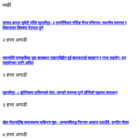
भर्खरै
सांसद कमल सुवेदी भोलि तुलसीपुर–३ राम्रीस्थित नर्सिङ भैरव मन्दिरमा, स्थानीय समस्या र
विकासका विषयमा भेटघाट हुने
२ हप्ता अगाडी
नवज्योति सांस्कृतिक युवा क्लबद्वारा सहाराविहीन दुई बालकलाई खाद्यान्न र नगद सहयोग, थप
सहयोगका लागि अपिल
२ हप्ता अगाडी
तुलसीपुर–८ बुटेनियामा लत्रिएको पोल–तारको समस्या दुर्गा डाँगीको पहलमा समाधान
३ हप्ता अगाडी
खेल मैदानदेखि समाजसम्म सक्रिय युवा : अन्यायविरुद्ध निरन्तर आवाज उठाउँदै: सन्दीप गौतम
४ हप्ता अगाडी