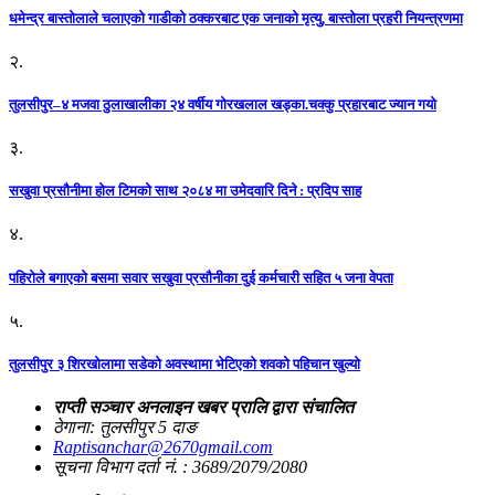
धमेन्द्र बास्तोलाले चलाएको गाडीको ठक्करबाट एक जनाको मृत्यु, बास्तोला प्रहरी नियन्त्रणमा
२.
तुलसीपुर–४ मजवा ठुलाखालीका २४ वर्षीय गोरखलाल खड्का.चक्कु प्रहारबाट ज्यान गयो
३.
सखुवा प्रसौनीमा होल टिमको साथ २०८४ मा उमेदवारि दिने : प्रदिप साह
४.
पहिराेले बगाएकाे बसमा सवार सखुवा प्रसाैनीका दुई कर्मचारी सहित ५ जना वेपता
५.
तुलसीपुर ३ शिरखोलामा सडेको अवस्थामा भेटिएको शवको पहिचान खुल्यो
राप्ती सञ्चार अनलाइन खबर प्रालि द्वारा संचालित
ठेगाना: तुलसीपुर 5 दाङ
Raptisanchar@2670gmail.com
सूचना विभाग दर्ता नं. : 3689/2079/2080