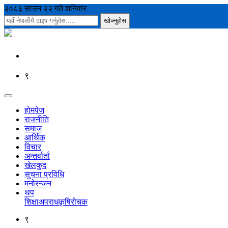
२०८३ साउन २२ गते शनिवार
९
होमपेज
राजनीति
समाज
आर्थिक
विचार
अन्तर्वार्ता
खेलकुद
सुचना प्रविधि
मनोरन्जन
थप
शिक्षा
अपराध
कृषि
रोचक
९