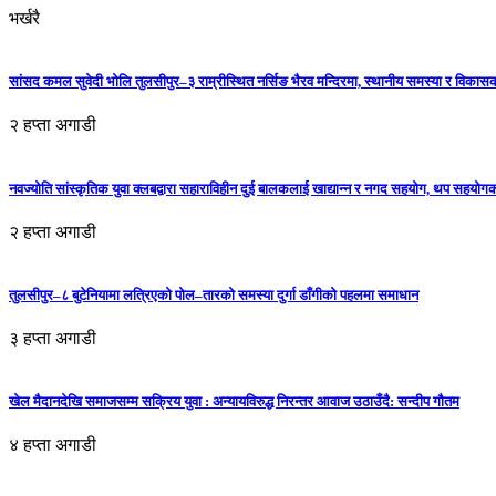
भर्खरै
सांसद कमल सुवेदी भोलि तुलसीपुर–३ राम्रीस्थित नर्सिङ भैरव मन्दिरमा, स्थानीय समस्या र विकासक
२ हप्ता अगाडी
नवज्योति सांस्कृतिक युवा क्लबद्वारा सहाराविहीन दुई बालकलाई खाद्यान्न र नगद सहयोग, थप सहयो
२ हप्ता अगाडी
तुलसीपुर–८ बुटेनियामा लत्रिएको पोल–तारको समस्या दुर्गा डाँगीको पहलमा समाधान
३ हप्ता अगाडी
खेल मैदानदेखि समाजसम्म सक्रिय युवा : अन्यायविरुद्ध निरन्तर आवाज उठाउँदै: सन्दीप गौतम
४ हप्ता अगाडी