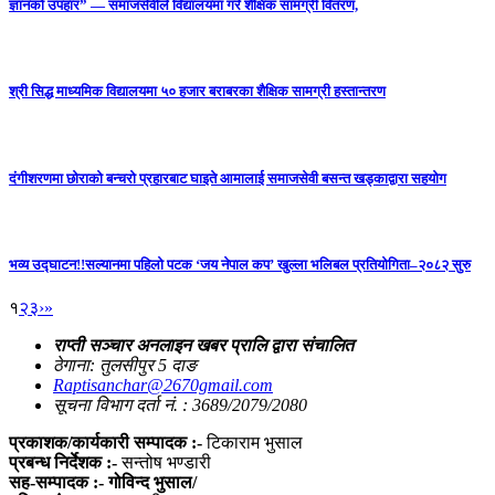
ज्ञानको उपहार” — समाजसेवीले विद्यालयमा गरे शैक्षिक सामग्री वितरण,
श्री सिद्ध माध्यमिक विद्यालयमा ५० हजार बराबरका शैक्षिक सामग्री हस्तान्तरण
दंगीशरणमा छोराको बन्चरो प्रहारबाट घाइते आमालाई समाजसेवी बसन्त खड्काद्वारा सहयोग
भव्य उद्घाटन!!सल्यानमा पहिलो पटक ‘जय नेपाल कप’ खुल्ला भलिबल प्रतियोगिता–२०८२ सुरु
१
२
३
›
»
राप्ती सञ्चार अनलाइन खबर प्रालि द्वारा संचालित
ठेगाना: तुलसीपुर 5 दाङ
Raptisanchar@2670gmail.com
सूचना विभाग दर्ता नं. : 3689/2079/2080
प्रकाशक/कार्यकारी सम्पादक :-
टिकाराम भुसाल
प्रबन्ध निर्देशक :-
सन्तोष भण्डारी
सह-सम्पादक :- गोविन्द भुसाल/