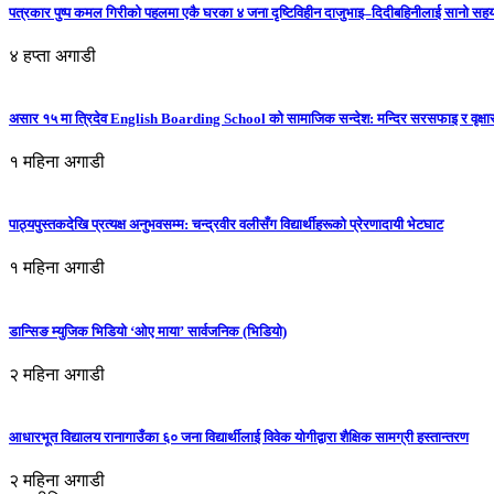
पत्रकार पुष्प कमल गिरीको पहलमा एकै घरका ४ जना दृष्टिविहीन दाजुभाइ–दिदीबहिनीलाई सानो सह
४ हप्ता अगाडी
असार १५ मा त्रिदेव English Boarding School को सामाजिक सन्देश: मन्दिर सरसफाइ र वृक्षा
१ महिना अगाडी
पाठ्यपुस्तकदेखि प्रत्यक्ष अनुभवसम्म: चन्द्रवीर वलीसँग विद्यार्थीहरूको प्रेरणादायी भेटघाट
१ महिना अगाडी
डान्सिङ म्युजिक भिडियो ‘ओए माया’ सार्वजनिक (भिडियो)
२ महिना अगाडी
आधारभूत विद्यालय रानागाउँका ६० जना विद्यार्थीलाई विवेक योगीद्वारा शैक्षिक सामग्री हस्तान्तरण
२ महिना अगाडी