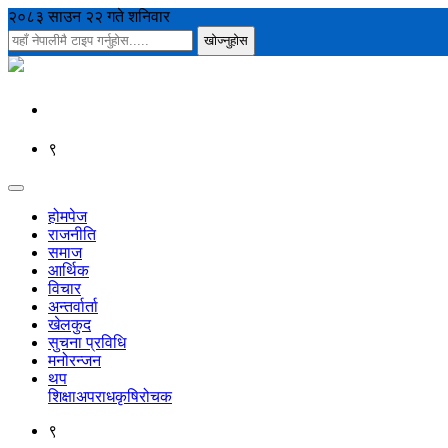
२०८३ साउन २२ गते शनिवार
९
होमपेज
राजनीति
समाज
आर्थिक
विचार
अन्तर्वार्ता
खेलकुद
सुचना प्रविधि
मनोरन्जन
थप
शिक्षा
अपराध
कृषि
रोचक
९