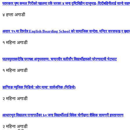
पत्रकार पुष्प कमल गिरीको पहलमा एकै घरका ४ जना दृष्टिविहीन दाजुभाइ–दिदीबहिनीलाई सानो सह
४ हप्ता अगाडी
असार १५ मा त्रिदेव English Boarding School को सामाजिक सन्देश: मन्दिर सरसफाइ र वृक्षा
१ महिना अगाडी
पाठ्यपुस्तकदेखि प्रत्यक्ष अनुभवसम्म: चन्द्रवीर वलीसँग विद्यार्थीहरूको प्रेरणादायी भेटघाट
१ महिना अगाडी
डान्सिङ म्युजिक भिडियो ‘ओए माया’ सार्वजनिक (भिडियो)
२ महिना अगाडी
आधारभूत विद्यालय रानागाउँका ६० जना विद्यार्थीलाई विवेक योगीद्वारा शैक्षिक सामग्री हस्तान्तरण
२ महिना अगाडी