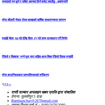
जनताको मन छुने र सबैले अपनत्व लिने बजेट ल्याउँछु : अर्थमन्त्री
प्रेस चौतारी नेपाल रोल्पा शाखाको वार्षिक साधारणसभा सम्पन्न
एसईई चैत्र १७ गते देखि चैत्र २९ गते सम्म सञ्चालन गर्ने निर्णय
रेडियो र विश्वास’ भन्ने मुल नारा सहित आज विश्व रेडियो दिवस मनाईदै
प्रेस काउन्सिलद्वारा पत्रपत्रिकाको वर्गीकरण
१
२
३
›
»
राप्ती सञ्चार अनलाइन खबर प्रालि द्वारा संचालित
ठेगाना: तुलसीपुर 5 दाङ
Raptisanchar@2670gmail.com
सूचना विभाग दर्ता नं. : 3689/2079/2080