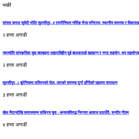
भर्खरै
सांसद कमल सुवेदी भोलि तुलसीपुर–३ राम्रीस्थित नर्सिङ भैरव मन्दिरमा, स्थानीय समस्या र विकासक
२ हप्ता अगाडी
नवज्योति सांस्कृतिक युवा क्लबद्वारा सहाराविहीन दुई बालकलाई खाद्यान्न र नगद सहयोग, थप सहयो
२ हप्ता अगाडी
तुलसीपुर–८ बुटेनियामा लत्रिएको पोल–तारको समस्या दुर्गा डाँगीको पहलमा समाधान
३ हप्ता अगाडी
खेल मैदानदेखि समाजसम्म सक्रिय युवा : अन्यायविरुद्ध निरन्तर आवाज उठाउँदै: सन्दीप गौतम
४ हप्ता अगाडी