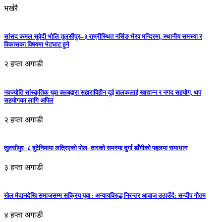
भर्खरै
सांसद कमल सुवेदी भोलि तुलसीपुर–३ राम्रीस्थित नर्सिङ भैरव मन्दिरमा, स्थानीय समस्या र
विकासका विषयमा भेटघाट हुने
२ हप्ता अगाडी
नवज्योति सांस्कृतिक युवा क्लबद्वारा सहाराविहीन दुई बालकलाई खाद्यान्न र नगद सहयोग, थप
सहयोगका लागि अपिल
२ हप्ता अगाडी
तुलसीपुर–८ बुटेनियामा लत्रिएको पोल–तारको समस्या दुर्गा डाँगीको पहलमा समाधान
३ हप्ता अगाडी
खेल मैदानदेखि समाजसम्म सक्रिय युवा : अन्यायविरुद्ध निरन्तर आवाज उठाउँदै: सन्दीप गौतम
४ हप्ता अगाडी