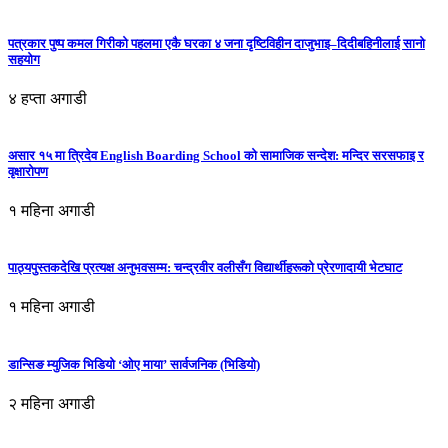
पत्रकार पुष्प कमल गिरीको पहलमा एकै घरका ४ जना दृष्टिविहीन दाजुभाइ–दिदीबहिनीलाई सानो
सहयोग
४ हप्ता अगाडी
असार १५ मा त्रिदेव English Boarding School को सामाजिक सन्देश: मन्दिर सरसफाइ र
वृक्षारोपण
१ महिना अगाडी
पाठ्यपुस्तकदेखि प्रत्यक्ष अनुभवसम्म: चन्द्रवीर वलीसँग विद्यार्थीहरूको प्रेरणादायी भेटघाट
१ महिना अगाडी
डान्सिङ म्युजिक भिडियो ‘ओए माया’ सार्वजनिक (भिडियो)
२ महिना अगाडी