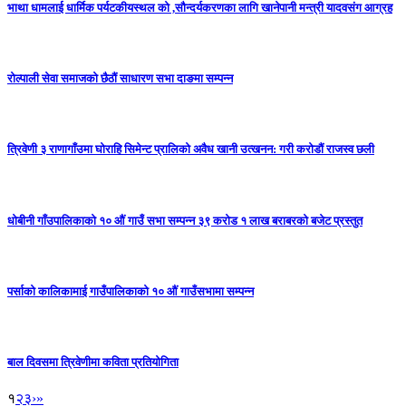
भाथा धामलाई धार्मिक पर्यटकीयस्थल को ,सौन्दर्यकरणका लागि खानेपानी मन्त्री यादवसंग आग्रह
रोल्पाली सेवा समाजकाे छैठौं साधारण सभा दाङमा सम्पन्न
त्रिवेणी ३ राणागाँउमा घोराहि सिमेन्ट प्रालिको अवैध खानी उत्खनन: गरी करोडौं राजस्व छली
धाेबीनी गाँउपालिकाकाे १० औं गाउँ सभा सम्पन्न ३९ कराेड १ लाख बराबरको बजेट प्रस्तुत
पर्साको कालिकामाई गाउँपालिकाको १० औं गाउँसभामा सम्पन्न
बाल दिवसमा त्रिवेणीमा कविता प्रतियोगिता
१
२
३
›
»