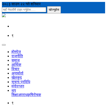
२०८३ साउन २२ गते शनिवार
९
होमपेज
राजनीति
समाज
आर्थिक
विचार
अन्तर्वार्ता
खेलकुद
सुचना प्रविधि
मनोरन्जन
थप
शिक्षा
अपराध
कृषि
रोचक
९