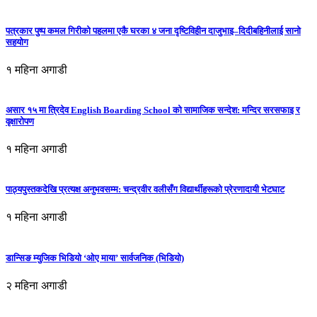
पत्रकार पुष्प कमल गिरीको पहलमा एकै घरका ४ जना दृष्टिविहीन दाजुभाइ–दिदीबहिनीलाई सानो
सहयोग
१ महिना अगाडी
असार १५ मा त्रिदेव English Boarding School को सामाजिक सन्देश: मन्दिर सरसफाइ र
वृक्षारोपण
१ महिना अगाडी
पाठ्यपुस्तकदेखि प्रत्यक्ष अनुभवसम्म: चन्द्रवीर वलीसँग विद्यार्थीहरूको प्रेरणादायी भेटघाट
१ महिना अगाडी
डान्सिङ म्युजिक भिडियो ‘ओए माया’ सार्वजनिक (भिडियो)
२ महिना अगाडी