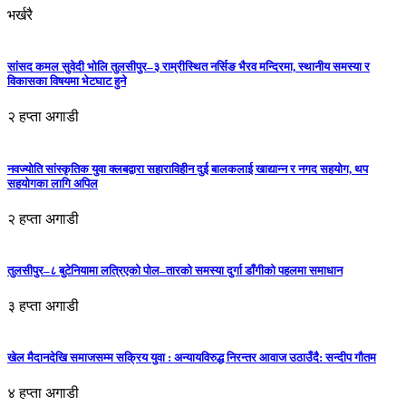
भर्खरै
सांसद कमल सुवेदी भोलि तुलसीपुर–३ राम्रीस्थित नर्सिङ भैरव मन्दिरमा, स्थानीय समस्या र
विकासका विषयमा भेटघाट हुने
२ हप्ता अगाडी
नवज्योति सांस्कृतिक युवा क्लबद्वारा सहाराविहीन दुई बालकलाई खाद्यान्न र नगद सहयोग, थप
सहयोगका लागि अपिल
२ हप्ता अगाडी
तुलसीपुर–८ बुटेनियामा लत्रिएको पोल–तारको समस्या दुर्गा डाँगीको पहलमा समाधान
३ हप्ता अगाडी
खेल मैदानदेखि समाजसम्म सक्रिय युवा : अन्यायविरुद्ध निरन्तर आवाज उठाउँदै: सन्दीप गौतम
४ हप्ता अगाडी