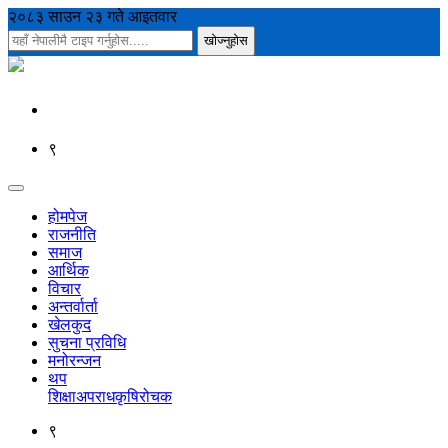
२०८३ साउन २३ गते आइतवार
९
होमपेज
राजनीति
समाज
आर्थिक
विचार
अन्तर्वार्ता
खेलकुद
सुचना प्रविधि
मनोरन्जन
थप
शिक्षा
अपराध
कृषि
रोचक
९