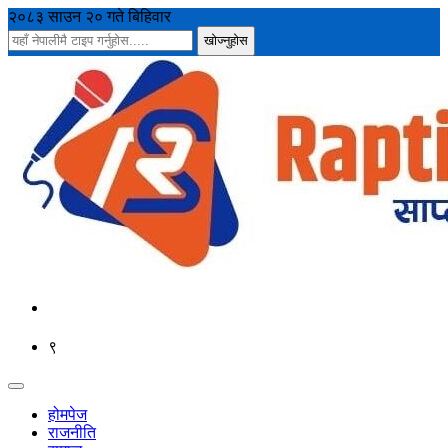
२०८३ साउन २० गते बिहिवार
९
होमपेज
राजनीति