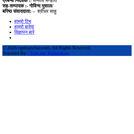
प्रबन्ध निर्देशक :-
सन्तोष भण्डारी
सह-सम्पादक :- गोविन्द भुसाल/
बरिष्ठ संवाददाता: –
श्रीधर साहु
हाम्रो टिम
हाम्रो बारेमा
विज्ञापन बारे
©
2026 raptisanchar.com, All Rights Reserved.
Powered By :
TopLine Technology