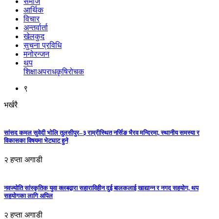
समाज
आर्थिक
विचार
अन्तर्वार्ता
खेलकुद
सुचना प्रविधि
मनोरन्जन
थप
शिक्षा
अपराध
कृषि
रोचक
९
भर्खरै
सांसद कमल सुवेदी भोलि तुलसीपुर–३ राम्रीस्थित नर्सिङ भैरव मन्दिरमा, स्थानीय समस्या र
विकासका विषयमा भेटघाट हुने
२ हप्ता अगाडी
नवज्योति सांस्कृतिक युवा क्लबद्वारा सहाराविहीन दुई बालकलाई खाद्यान्न र नगद सहयोग, थप
सहयोगका लागि अपिल
२ हप्ता अगाडी