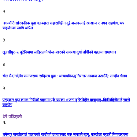
२
नवज्योति सांस्कृतिक युवा क्लबद्वारा सहाराविहीन दुई बालकलाई खाद्यान्न र नगद सहयोग, थप
सहयोगका लागि अपिल
३
तुलसीपुर–८ बुटेनियामा लत्रिएको पोल–तारको समस्या दुर्गा डाँगीको पहलमा समाधान
४
खेल मैदानदेखि समाजसम्म सक्रिय युवा : अन्यायविरुद्ध निरन्तर आवाज उठाउँदै: सन्दीप गौतम
५
पत्रकार पुष्प कमल गिरीको पहलमा एकै घरका ४ जना दृष्टिविहीन दाजुभाइ–दिदीबहिनीलाई सानो
सहयोग
धेरै पढिएको
१.
धमेन्द्र बास्तोलाले चलाएको गाडीको ठक्करबाट एक जनाको मृत्यु, बास्तोला प्रहरी नियन्त्रणमा