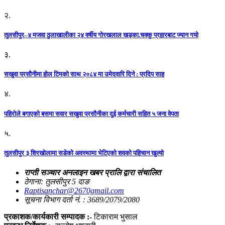
२.
तुलसीपुर–४ मजवा ठुलाखालीका २४ वर्षीय गोरखलाल खड्का.चक्कु प्रहारबाट ज्यान गयो
३.
सखुवा प्रसौनीमा होल टिमको साथ २०८४ मा उमेदवारि दिने : प्रदिप साह
४.
पहिराेले बगाएकाे बसमा सवार सखुवा प्रसाैनीका दुई कर्मचारी सहित ५ जना वेपता
५.
तुलसीपुर ३ शिरखोलामा सडेको अवस्थामा भेटिएको शवको पहिचान खुल्यो
राप्ती सञ्चार अनलाइन खबर प्रालि द्वारा संचालित
ठेगाना: तुलसीपुर 5 दाङ
Raptisanchar@2670gmail.com
सूचना विभाग दर्ता नं. : 3689/2079/2080
प्रकाशक/कार्यकारी सम्पादक :-
टिकाराम भुसाल