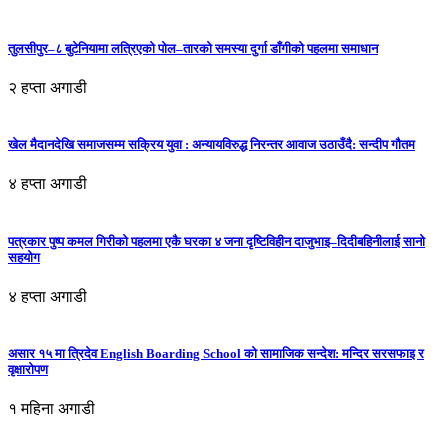
तुलसीपुर–८ बुटेनियामा लत्रिएको पोल–तारको समस्या दुर्गा डाँगीको पहलमा समाधान
२ हप्ता अगाडी
खेल मैदानदेखि समाजसम्म सक्रिय युवा : अन्यायविरुद्ध निरन्तर आवाज उठाउँदै: सन्दीप गौतम
४ हप्ता अगाडी
पत्रकार पुष्प कमल गिरीको पहलमा एकै घरका ४ जना दृष्टिविहीन दाजुभाइ–दिदीबहिनीलाई सानो
सहयोग
४ हप्ता अगाडी
असार १५ मा त्रिदेव English Boarding School को सामाजिक सन्देश: मन्दिर सरसफाइ र
वृक्षारोपण
१ महिना अगाडी