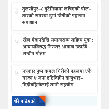
३
तुलसीपुर–८ बुटेनियामा लत्रिएको पोल–
तारको समस्या दुर्गा डाँगीको पहलमा
समाधान
४
खेल मैदानदेखि समाजसम्म सक्रिय युवा :
अन्यायविरुद्ध निरन्तर आवाज उठाउँदै:
सन्दीप गौतम
५
पत्रकार पुष्प कमल गिरीको पहलमा एकै
घरका ४ जना दृष्टिविहीन दाजुभाइ–
दिदीबहिनीलाई सानो सहयोग
धेरै पढिएको