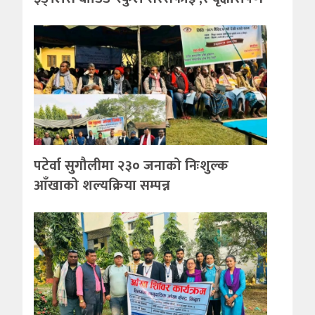
पटेर्वा सुगौलीमा २३० जनाको निःशुल्क
आँखाको शल्यक्रिया सम्पन्न