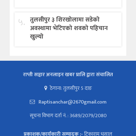
५.
तुलसीपुर ३ शिरखोलामा सडेको
अवस्थामा भेटिएको शवको पहिचान
खुल्यो
राप्ती सञ्चार अनलाइन खबर प्रालि द्वारा संचालित
ठेगाना: तुलसीपुर 5 दाङ
Raptisanchar@2670gmail.com
सूचना विभाग दर्ता नं. : 3689/2079/2080
प्रकाशक/कार्यकारी सम्पादक :-
टिकाराम भुसाल