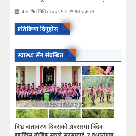
प्रकाशित मिति : २०७८ माघ २१ गते शुक्रवार
प्रतिक्रिया दिनुहोस्
स्वास्थ्य सँग संबन्धित
विश्व वातावरण दिवसको अवसरमा त्रिदेव
इङ्लिस बोर्डिङ स्कुले सरसफाई ,र वृक्षारोपण