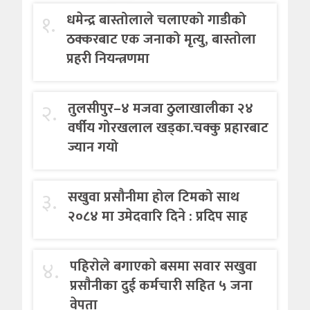
१.
धमेन्द्र बास्तोलाले चलाएको गाडीको
ठक्करबाट एक जनाको मृत्यु, बास्तोला
प्रहरी नियन्त्रणमा
२.
तुलसीपुर–४ मजवा ठुलाखालीका २४
वर्षीय गोरखलाल खड्का.चक्कु प्रहारबाट
ज्यान गयो
३.
सखुवा प्रसौनीमा होल टिमको साथ
२०८४ मा उमेदवारि दिने : प्रदिप साह
४.
पहिराेले बगाएकाे बसमा सवार सखुवा
प्रसाैनीका दुई कर्मचारी सहित ५ जना
वेपता