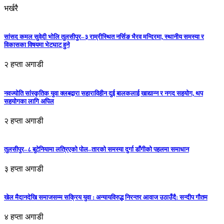
भर्खरै
सांसद कमल सुवेदी भोलि तुलसीपुर–३ राम्रीस्थित नर्सिङ भैरव मन्दिरमा, स्थानीय समस्या र
विकासका विषयमा भेटघाट हुने
२ हप्ता अगाडी
नवज्योति सांस्कृतिक युवा क्लबद्वारा सहाराविहीन दुई बालकलाई खाद्यान्न र नगद सहयोग, थप
सहयोगका लागि अपिल
२ हप्ता अगाडी
तुलसीपुर–८ बुटेनियामा लत्रिएको पोल–तारको समस्या दुर्गा डाँगीको पहलमा समाधान
३ हप्ता अगाडी
खेल मैदानदेखि समाजसम्म सक्रिय युवा : अन्यायविरुद्ध निरन्तर आवाज उठाउँदै: सन्दीप गौतम
४ हप्ता अगाडी