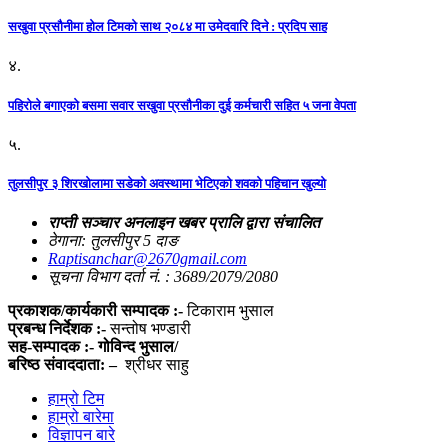
सखुवा प्रसौनीमा होल टिमको साथ २०८४ मा उमेदवारि दिने : प्रदिप साह
४.
पहिराेले बगाएकाे बसमा सवार सखुवा प्रसाैनीका दुई कर्मचारी सहित ५ जना वेपता
५.
तुलसीपुर ३ शिरखोलामा सडेको अवस्थामा भेटिएको शवको पहिचान खुल्यो
राप्ती सञ्चार अनलाइन खबर प्रालि द्वारा संचालित
ठेगाना: तुलसीपुर 5 दाङ
Raptisanchar@2670gmail.com
सूचना विभाग दर्ता नं. : 3689/2079/2080
प्रकाशक/कार्यकारी सम्पादक :-
टिकाराम भुसाल
प्रबन्ध निर्देशक :-
सन्तोष भण्डारी
सह-सम्पादक :- गोविन्द भुसाल/
बरिष्ठ संवाददाता: –
श्रीधर साहु
हाम्रो टिम
हाम्रो बारेमा
विज्ञापन बारे