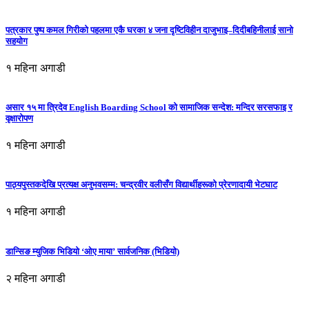
पत्रकार पुष्प कमल गिरीको पहलमा एकै घरका ४ जना दृष्टिविहीन दाजुभाइ–दिदीबहिनीलाई सानो
सहयोग
१ महिना अगाडी
असार १५ मा त्रिदेव English Boarding School को सामाजिक सन्देश: मन्दिर सरसफाइ र
वृक्षारोपण
१ महिना अगाडी
पाठ्यपुस्तकदेखि प्रत्यक्ष अनुभवसम्म: चन्द्रवीर वलीसँग विद्यार्थीहरूको प्रेरणादायी भेटघाट
१ महिना अगाडी
डान्सिङ म्युजिक भिडियो ‘ओए माया’ सार्वजनिक (भिडियो)
२ महिना अगाडी