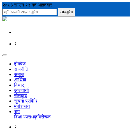
२०८३ साउन २३ गते आइतवार
९
होमपेज
राजनीति
समाज
आर्थिक
विचार
अन्तर्वार्ता
खेलकुद
सुचना प्रविधि
मनोरन्जन
थप
शिक्षा
अपराध
कृषि
रोचक
९