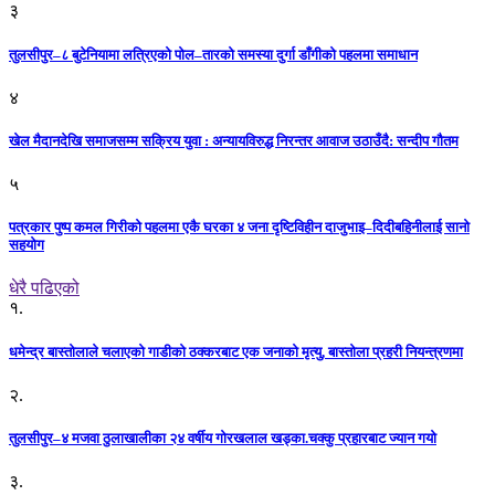
३
तुलसीपुर–८ बुटेनियामा लत्रिएको पोल–तारको समस्या दुर्गा डाँगीको पहलमा समाधान
४
खेल मैदानदेखि समाजसम्म सक्रिय युवा : अन्यायविरुद्ध निरन्तर आवाज उठाउँदै: सन्दीप गौतम
५
पत्रकार पुष्प कमल गिरीको पहलमा एकै घरका ४ जना दृष्टिविहीन दाजुभाइ–दिदीबहिनीलाई सानो
सहयोग
धेरै पढिएको
१.
धमेन्द्र बास्तोलाले चलाएको गाडीको ठक्करबाट एक जनाको मृत्यु, बास्तोला प्रहरी नियन्त्रणमा
२.
तुलसीपुर–४ मजवा ठुलाखालीका २४ वर्षीय गोरखलाल खड्का.चक्कु प्रहारबाट ज्यान गयो
३.