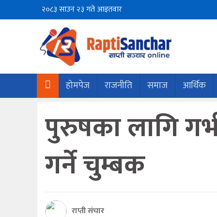
२०८३ साउन २३ गते आइतवार
होमपेज
राजनीति
समाज
आर्थिक
पुरुषका लागि गर्भ
गर्ने चुम्बक
राप्ती संचार