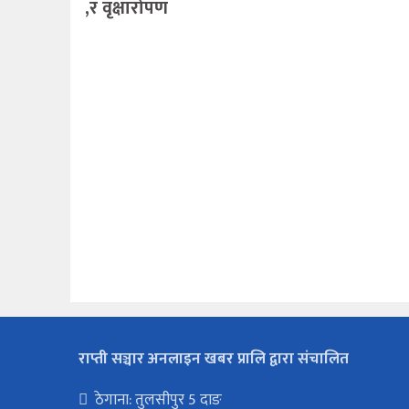
,र वृक्षारोपण
राप्ती सञ्चार अनलाइन खबर प्रालि द्वारा संचालित
ठेगाना: तुलसीपुर 5 दाङ