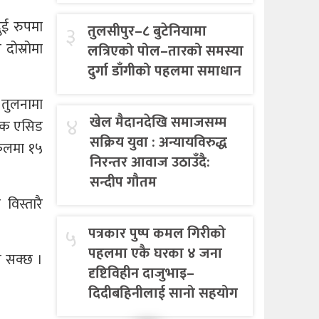
दुई रुपमा
३
तुलसीपुर–८ बुटेनियामा
दोस्रोमा
लत्रिएको पोल–तारको समस्या
दुर्गा डाँगीको पहलमा समाधान
 तुलनामा
४
खेल मैदानदेखि समाजसम्म
रिक एसिड
सक्रिय युवा : अन्यायविरुद्ध
िकलमा १५
निरन्तर आवाज उठाउँदै:
सन्दीप गौतम
विस्तारै
५
पत्रकार पुष्प कमल गिरीको
पहलमा एकै घरका ४ जना
न सक्छ ।
दृष्टिविहीन दाजुभाइ–
दिदीबहिनीलाई सानो सहयोग