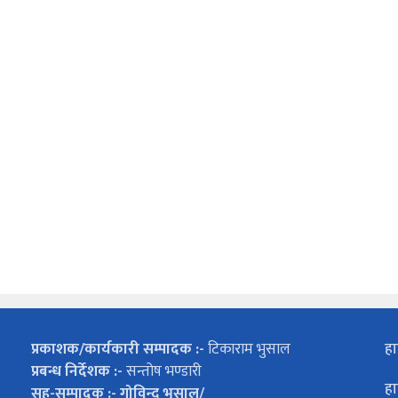
प्रकाशक/कार्यकारी सम्पादक :-
टिकाराम भुसाल
हा
प्रबन्ध निर्देशक :-
सन्तोष भण्डारी
हा
सह-सम्पादक :- गोविन्द भुसाल/