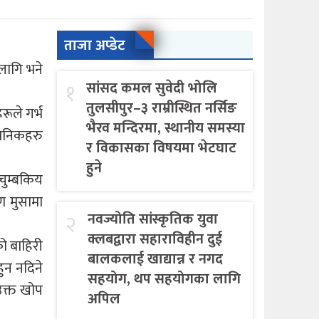
ताजा अप्डेट
लागि भने
१
सांसद कमल सुवेदी भोलि
तुलसीपुर–३ राम्रीस्थित नर्सिङ
ूले गर्भ
भैरव मन्दिरमा, स्थानीय समस्या
ञानिकहरु
र विकासका विषयमा भेटघाट
हुने
चुम्बकिय
ण मुसामा
२
नवज्योति सांस्कृतिक युवा
क्लबद्वारा सहाराविहीन दुई
ो बाहिरी
बालकलाई खाद्यान्न र नगद
ुन नदिने
सहयोग, थप सहयोगका लागि
उक्त खोप
अपिल