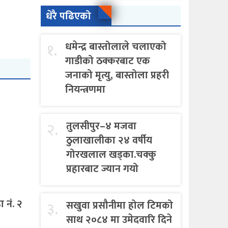
धेरै पढिएको
१.
धमेन्द्र बास्तोलाले चलाएको
गाडीको ठक्करबाट एक
जनाको मृत्यु, बास्तोला प्रहरी
नियन्त्रणमा
२.
तुलसीपुर–४ मजवा
ठुलाखालीका २४ वर्षीय
गोरखलाल खड्का.चक्कु
प्रहारबाट ज्यान गयो
 नं. २
३.
सखुवा प्रसौनीमा होल टिमको
साथ २०८४ मा उमेदवारि दिने