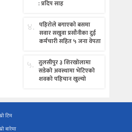
: प्रदिप साह
४.
पहिराेले बगाएकाे बसमा
सवार सखुवा प्रसाैनीका दुई
कर्मचारी सहित ५ जना वेपता
५.
तुलसीपुर ३ शिरखोलामा
सडेको अवस्थामा भेटिएको
शवको पहिचान खुल्यो
म्रो टिम
म्रो बारेमा