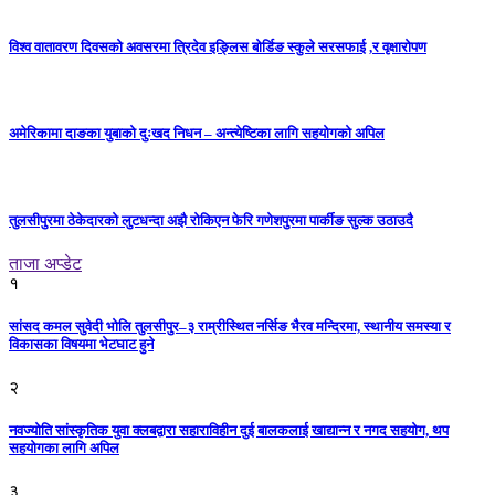
विश्व वातावरण दिवसको अवसरमा त्रिदेव इङ्लिस बोर्डिङ स्कुले सरसफाई ,र वृक्षारोपण
अमेरिकामा दाङका युबाको दुःखद निधन – अन्त्येष्टिका लागि सहयोगको अपिल
तुलसीपुरमा ठेकेदारको लुटधन्दा अझै रोकिएन फेरि गणेशपुरमा पार्कीङ सुल्क उठाउदै
ताजा अप्डेट
१
सांसद कमल सुवेदी भोलि तुलसीपुर–३ राम्रीस्थित नर्सिङ भैरव मन्दिरमा, स्थानीय समस्या र
विकासका विषयमा भेटघाट हुने
२
नवज्योति सांस्कृतिक युवा क्लबद्वारा सहाराविहीन दुई बालकलाई खाद्यान्न र नगद सहयोग, थप
सहयोगका लागि अपिल
३