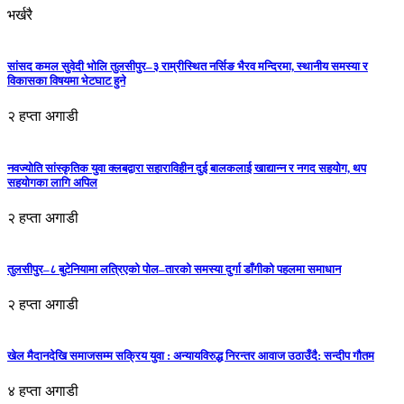
भर्खरै
सांसद कमल सुवेदी भोलि तुलसीपुर–३ राम्रीस्थित नर्सिङ भैरव मन्दिरमा, स्थानीय समस्या र
विकासका विषयमा भेटघाट हुने
२ हप्ता अगाडी
नवज्योति सांस्कृतिक युवा क्लबद्वारा सहाराविहीन दुई बालकलाई खाद्यान्न र नगद सहयोग, थप
सहयोगका लागि अपिल
२ हप्ता अगाडी
तुलसीपुर–८ बुटेनियामा लत्रिएको पोल–तारको समस्या दुर्गा डाँगीको पहलमा समाधान
२ हप्ता अगाडी
खेल मैदानदेखि समाजसम्म सक्रिय युवा : अन्यायविरुद्ध निरन्तर आवाज उठाउँदै: सन्दीप गौतम
४ हप्ता अगाडी