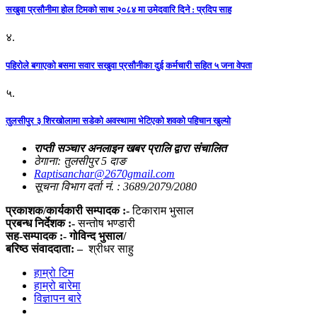
सखुवा प्रसौनीमा होल टिमको साथ २०८४ मा उमेदवारि दिने : प्रदिप साह
४.
पहिराेले बगाएकाे बसमा सवार सखुवा प्रसाैनीका दुई कर्मचारी सहित ५ जना वेपता
५.
तुलसीपुर ३ शिरखोलामा सडेको अवस्थामा भेटिएको शवको पहिचान खुल्यो
राप्ती सञ्चार अनलाइन खबर प्रालि द्वारा संचालित
ठेगाना: तुलसीपुर 5 दाङ
Raptisanchar@2670gmail.com
सूचना विभाग दर्ता नं. : 3689/2079/2080
प्रकाशक/कार्यकारी सम्पादक :-
टिकाराम भुसाल
प्रबन्ध निर्देशक :-
सन्तोष भण्डारी
सह-सम्पादक :- गोविन्द भुसाल/
बरिष्ठ संवाददाता: –
श्रीधर साहु
हाम्रो टिम
हाम्रो बारेमा
विज्ञापन बारे