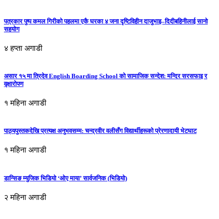
पत्रकार पुष्प कमल गिरीको पहलमा एकै घरका ४ जना दृष्टिविहीन दाजुभाइ–दिदीबहिनीलाई सानो
सहयोग
४ हप्ता अगाडी
असार १५ मा त्रिदेव English Boarding School को सामाजिक सन्देश: मन्दिर सरसफाइ र
वृक्षारोपण
१ महिना अगाडी
पाठ्यपुस्तकदेखि प्रत्यक्ष अनुभवसम्म: चन्द्रवीर वलीसँग विद्यार्थीहरूको प्रेरणादायी भेटघाट
१ महिना अगाडी
डान्सिङ म्युजिक भिडियो ‘ओए माया’ सार्वजनिक (भिडियो)
२ महिना अगाडी