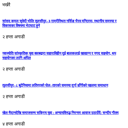
भर्खरै
सांसद कमल सुवेदी भोलि तुलसीपुर–३ राम्रीस्थित नर्सिङ भैरव मन्दिरमा, स्थानीय समस्या र
विकासका विषयमा भेटघाट हुने
२ हप्ता अगाडी
नवज्योति सांस्कृतिक युवा क्लबद्वारा सहाराविहीन दुई बालकलाई खाद्यान्न र नगद सहयोग, थप
सहयोगका लागि अपिल
२ हप्ता अगाडी
तुलसीपुर–८ बुटेनियामा लत्रिएको पोल–तारको समस्या दुर्गा डाँगीको पहलमा समाधान
२ हप्ता अगाडी
खेल मैदानदेखि समाजसम्म सक्रिय युवा : अन्यायविरुद्ध निरन्तर आवाज उठाउँदै: सन्दीप गौतम
४ हप्ता अगाडी