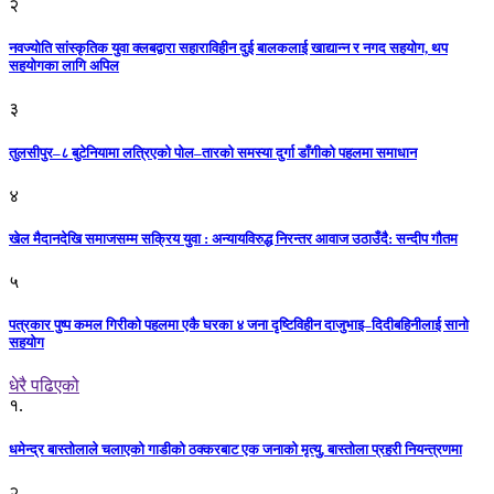
२
नवज्योति सांस्कृतिक युवा क्लबद्वारा सहाराविहीन दुई बालकलाई खाद्यान्न र नगद सहयोग, थप
सहयोगका लागि अपिल
३
तुलसीपुर–८ बुटेनियामा लत्रिएको पोल–तारको समस्या दुर्गा डाँगीको पहलमा समाधान
४
खेल मैदानदेखि समाजसम्म सक्रिय युवा : अन्यायविरुद्ध निरन्तर आवाज उठाउँदै: सन्दीप गौतम
५
पत्रकार पुष्प कमल गिरीको पहलमा एकै घरका ४ जना दृष्टिविहीन दाजुभाइ–दिदीबहिनीलाई सानो
सहयोग
धेरै पढिएको
१.
धमेन्द्र बास्तोलाले चलाएको गाडीको ठक्करबाट एक जनाको मृत्यु, बास्तोला प्रहरी नियन्त्रणमा
२.