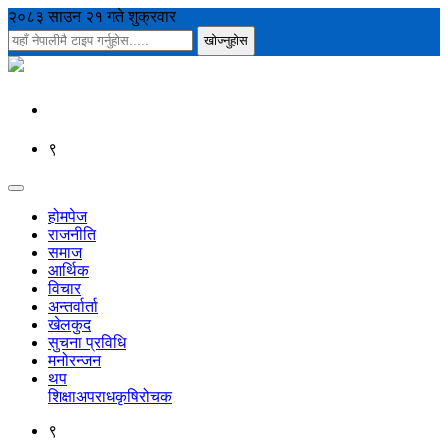
२०८३ साउन २१ गते शुक्रवार
९
होमपेज
राजनीति
समाज
आर्थिक
विचार
अन्तर्वार्ता
खेलकुद
सुचना प्रविधि
मनोरन्जन
थप
शिक्षा
अपराध
कृषि
रोचक
९