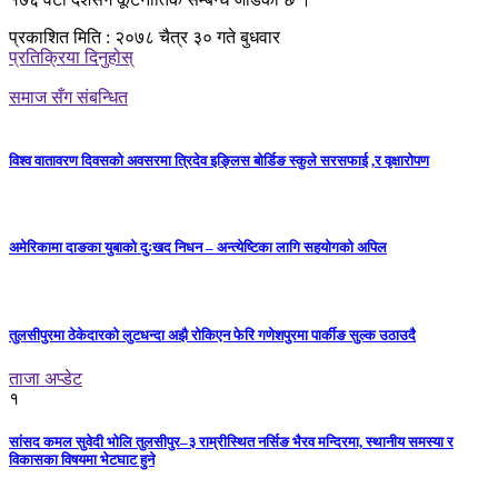
प्रकाशित मिति : २०७८ चैत्र ३० गते बुधवार
प्रतिक्रिया दिनुहोस्
समाज सँग संबन्धित
विश्व वातावरण दिवसको अवसरमा त्रिदेव इङ्लिस बोर्डिङ स्कुले सरसफाई ,र वृक्षारोपण
अमेरिकामा दाङका युबाको दुःखद निधन – अन्त्येष्टिका लागि सहयोगको अपिल
तुलसीपुरमा ठेकेदारको लुटधन्दा अझै रोकिएन फेरि गणेशपुरमा पार्कीङ सुल्क उठाउदै
ताजा अप्डेट
१
सांसद कमल सुवेदी भोलि तुलसीपुर–३ राम्रीस्थित नर्सिङ भैरव मन्दिरमा, स्थानीय समस्या र
विकासका विषयमा भेटघाट हुने