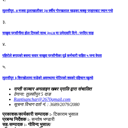
तुलसीपुर–४ मजवा ठुलाखालीका २४ वर्षीय गोरखलाल खड्का.चक्कु प्रहारबाट ज्यान गयो
३.
सखुवा प्रसौनीमा होल टिमको साथ २०८४ मा उमेदवारि दिने : प्रदिप साह
४.
पहिराेले बगाएकाे बसमा सवार सखुवा प्रसाैनीका दुई कर्मचारी सहित ५ जना वेपता
५.
तुलसीपुर ३ शिरखोलामा सडेको अवस्थामा भेटिएको शवको पहिचान खुल्यो
राप्ती सञ्चार अनलाइन खबर प्रालि द्वारा संचालित
ठेगाना: तुलसीपुर 5 दाङ
Raptisanchar@2670gmail.com
सूचना विभाग दर्ता नं. : 3689/2079/2080
प्रकाशक/कार्यकारी सम्पादक :-
टिकाराम भुसाल
प्रबन्ध निर्देशक :-
सन्तोष भण्डारी
सह-सम्पादक :- गोविन्द भुसाल/