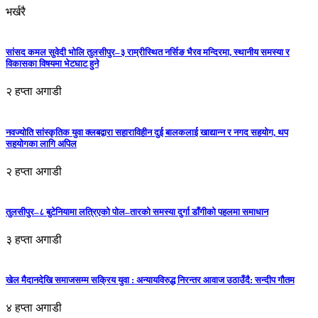
भर्खरै
सांसद कमल सुवेदी भोलि तुलसीपुर–३ राम्रीस्थित नर्सिङ भैरव मन्दिरमा, स्थानीय समस्या र
विकासका विषयमा भेटघाट हुने
२ हप्ता अगाडी
नवज्योति सांस्कृतिक युवा क्लबद्वारा सहाराविहीन दुई बालकलाई खाद्यान्न र नगद सहयोग, थप
सहयोगका लागि अपिल
२ हप्ता अगाडी
तुलसीपुर–८ बुटेनियामा लत्रिएको पोल–तारको समस्या दुर्गा डाँगीको पहलमा समाधान
३ हप्ता अगाडी
खेल मैदानदेखि समाजसम्म सक्रिय युवा : अन्यायविरुद्ध निरन्तर आवाज उठाउँदै: सन्दीप गौतम
४ हप्ता अगाडी