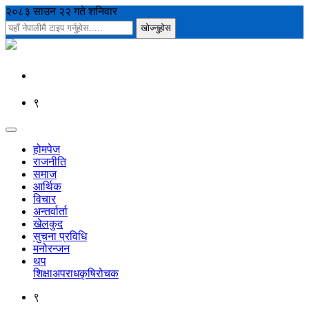
२०८३ साउन २२ गते शनिवार
९
होमपेज
राजनीति
समाज
आर्थिक
विचार
अन्तर्वार्ता
खेलकुद
सुचना प्रविधि
मनोरन्जन
थप
शिक्षा
अपराध
कृषि
रोचक
९