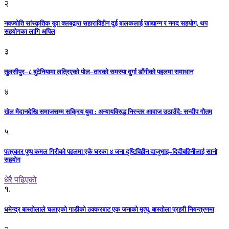
२
नवज्योति सांस्कृतिक युवा क्लबद्वारा सहाराविहीन दुई बालकलाई खाद्यान्न र नगद सहयोग, थप
सहयोगका लागि अपिल
३
तुलसीपुर–८ बुटेनियामा लत्रिएको पोल–तारको समस्या दुर्गा डाँगीको पहलमा समाधान
४
खेल मैदानदेखि समाजसम्म सक्रिय युवा : अन्यायविरुद्ध निरन्तर आवाज उठाउँदै: सन्दीप गौतम
५
पत्रकार पुष्प कमल गिरीको पहलमा एकै घरका ४ जना दृष्टिविहीन दाजुभाइ–दिदीबहिनीलाई सानो
सहयोग
धेरै पढिएको
१.
धमेन्द्र बास्तोलाले चलाएको गाडीको ठक्करबाट एक जनाको मृत्यु, बास्तोला प्रहरी नियन्त्रणमा