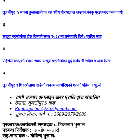
२.
तुलसीपुर–४ मजवा ठुलाखालीका २४ वर्षीय गोरखलाल खड्का.चक्कु प्रहारबाट ज्यान गयो
३.
सखुवा प्रसौनीमा होल टिमको साथ २०८४ मा उमेदवारि दिने : प्रदिप साह
४.
पहिराेले बगाएकाे बसमा सवार सखुवा प्रसाैनीका दुई कर्मचारी सहित ५ जना वेपता
५.
तुलसीपुर ३ शिरखोलामा सडेको अवस्थामा भेटिएको शवको पहिचान खुल्यो
राप्ती सञ्चार अनलाइन खबर प्रालि द्वारा संचालित
ठेगाना: तुलसीपुर 5 दाङ
Raptisanchar@2670gmail.com
सूचना विभाग दर्ता नं. : 3689/2079/2080
प्रकाशक/कार्यकारी सम्पादक :-
टिकाराम भुसाल
प्रबन्ध निर्देशक :-
सन्तोष भण्डारी
सह-सम्पादक :- गोविन्द भुसाल/