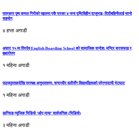
पत्रकार पुष्प कमल गिरीको पहलमा एकै घरका ४ जना दृष्टिविहीन दाजुभाइ–दिदीबहिनीलाई सानो
सहयोग
४ हप्ता अगाडी
असार १५ मा त्रिदेव English Boarding School को सामाजिक सन्देश: मन्दिर सरसफाइ र
वृक्षारोपण
१ महिना अगाडी
पाठ्यपुस्तकदेखि प्रत्यक्ष अनुभवसम्म: चन्द्रवीर वलीसँग विद्यार्थीहरूको प्रेरणादायी भेटघाट
१ महिना अगाडी
डान्सिङ म्युजिक भिडियो ‘ओए माया’ सार्वजनिक (भिडियो)
२ महिना अगाडी