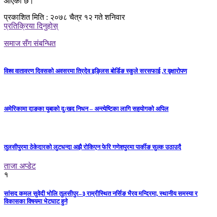
आएको छ।
प्रकाशित मिति : २०७८ चैत्र १२ गते शनिवार
प्रतिक्रिया दिनुहोस्
समाज सँग संबन्धित
विश्व वातावरण दिवसको अवसरमा त्रिदेव इङ्लिस बोर्डिङ स्कुले सरसफाई ,र वृक्षारोपण
अमेरिकामा दाङका युबाको दुःखद निधन – अन्त्येष्टिका लागि सहयोगको अपिल
तुलसीपुरमा ठेकेदारको लुटधन्दा अझै रोकिएन फेरि गणेशपुरमा पार्कीङ सुल्क उठाउदै
ताजा अप्डेट
१
सांसद कमल सुवेदी भोलि तुलसीपुर–३ राम्रीस्थित नर्सिङ भैरव मन्दिरमा, स्थानीय समस्या र
विकासका विषयमा भेटघाट हुने