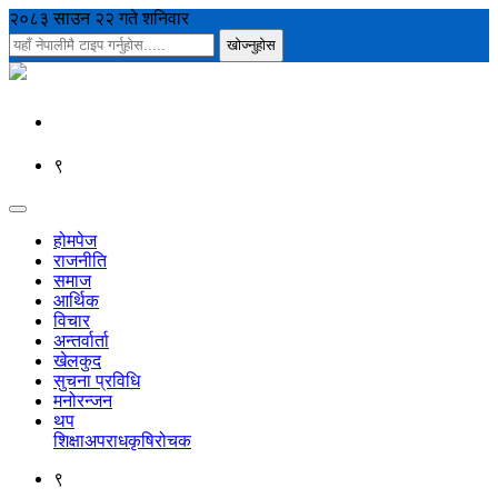
२०८३ साउन २२ गते शनिवार
९
होमपेज
राजनीति
समाज
आर्थिक
विचार
अन्तर्वार्ता
खेलकुद
सुचना प्रविधि
मनोरन्जन
थप
शिक्षा
अपराध
कृषि
रोचक
९