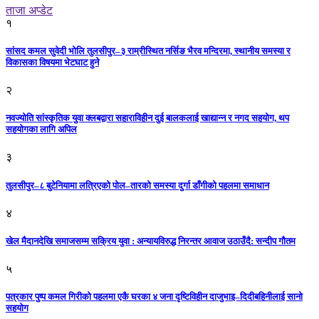
ताजा अप्डेट
१
सांसद कमल सुवेदी भोलि तुलसीपुर–३ राम्रीस्थित नर्सिङ भैरव मन्दिरमा, स्थानीय समस्या र
विकासका विषयमा भेटघाट हुने
२
नवज्योति सांस्कृतिक युवा क्लबद्वारा सहाराविहीन दुई बालकलाई खाद्यान्न र नगद सहयोग, थप
सहयोगका लागि अपिल
३
तुलसीपुर–८ बुटेनियामा लत्रिएको पोल–तारको समस्या दुर्गा डाँगीको पहलमा समाधान
४
खेल मैदानदेखि समाजसम्म सक्रिय युवा : अन्यायविरुद्ध निरन्तर आवाज उठाउँदै: सन्दीप गौतम
५
पत्रकार पुष्प कमल गिरीको पहलमा एकै घरका ४ जना दृष्टिविहीन दाजुभाइ–दिदीबहिनीलाई सानो
सहयोग