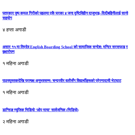
पत्रकार पुष्प कमल गिरीको पहलमा एकै घरका ४ जना दृष्टिविहीन दाजुभाइ–दिदीबहिनीलाई सानो
सहयोग
४ हप्ता अगाडी
असार १५ मा त्रिदेव English Boarding School को सामाजिक सन्देश: मन्दिर सरसफाइ र
वृक्षारोपण
१ महिना अगाडी
पाठ्यपुस्तकदेखि प्रत्यक्ष अनुभवसम्म: चन्द्रवीर वलीसँग विद्यार्थीहरूको प्रेरणादायी भेटघाट
१ महिना अगाडी
डान्सिङ म्युजिक भिडियो ‘ओए माया’ सार्वजनिक (भिडियो)
२ महिना अगाडी