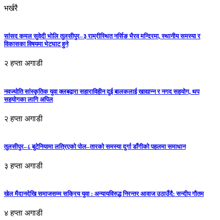
भर्खरै
सांसद कमल सुवेदी भोलि तुलसीपुर–३ राम्रीस्थित नर्सिङ भैरव मन्दिरमा, स्थानीय समस्या र
विकासका विषयमा भेटघाट हुने
२ हप्ता अगाडी
नवज्योति सांस्कृतिक युवा क्लबद्वारा सहाराविहीन दुई बालकलाई खाद्यान्न र नगद सहयोग, थप
सहयोगका लागि अपिल
२ हप्ता अगाडी
तुलसीपुर–८ बुटेनियामा लत्रिएको पोल–तारको समस्या दुर्गा डाँगीको पहलमा समाधान
३ हप्ता अगाडी
खेल मैदानदेखि समाजसम्म सक्रिय युवा : अन्यायविरुद्ध निरन्तर आवाज उठाउँदै: सन्दीप गौतम
४ हप्ता अगाडी