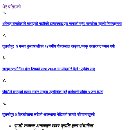
धेरै पढिएको
१.
धमेन्द्र बास्तोलाले चलाएको गाडीको ठक्करबाट एक जनाको मृत्यु, बास्तोला प्रहरी नियन्त्रणमा
२.
तुलसीपुर–४ मजवा ठुलाखालीका २४ वर्षीय गोरखलाल खड्का.चक्कु प्रहारबाट ज्यान गयो
३.
सखुवा प्रसौनीमा होल टिमको साथ २०८४ मा उमेदवारि दिने : प्रदिप साह
४.
पहिराेले बगाएकाे बसमा सवार सखुवा प्रसाैनीका दुई कर्मचारी सहित ५ जना वेपता
५.
तुलसीपुर ३ शिरखोलामा सडेको अवस्थामा भेटिएको शवको पहिचान खुल्यो
राप्ती सञ्चार अनलाइन खबर प्रालि द्वारा संचालित