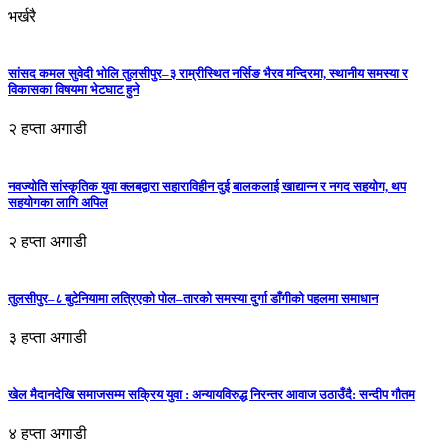
भर्खरै
सांसद कमल सुवेदी भोलि तुलसीपुर–३ राम्रीस्थित नर्सिङ भैरव मन्दिरमा, स्थानीय समस्या र
विकासका विषयमा भेटघाट हुने
२ हप्ता अगाडी
नवज्योति सांस्कृतिक युवा क्लबद्वारा सहाराविहीन दुई बालकलाई खाद्यान्न र नगद सहयोग, थप
सहयोगका लागि अपिल
२ हप्ता अगाडी
तुलसीपुर–८ बुटेनियामा लत्रिएको पोल–तारको समस्या दुर्गा डाँगीको पहलमा समाधान
३ हप्ता अगाडी
खेल मैदानदेखि समाजसम्म सक्रिय युवा : अन्यायविरुद्ध निरन्तर आवाज उठाउँदै: सन्दीप गौतम
४ हप्ता अगाडी