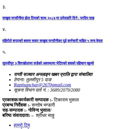
३.
सखुवा प्रसौनीमा होल टिमको साथ २०८४ मा उमेदवारि दिने : प्रदिप साह
४.
पहिराेले बगाएकाे बसमा सवार सखुवा प्रसाैनीका दुई कर्मचारी सहित ५ जना वेपता
५.
तुलसीपुर ३ शिरखोलामा सडेको अवस्थामा भेटिएको शवको पहिचान खुल्यो
राप्ती सञ्चार अनलाइन खबर प्रालि द्वारा संचालित
ठेगाना: तुलसीपुर 5 दाङ
Raptisanchar@2670gmail.com
सूचना विभाग दर्ता नं. : 3689/2079/2080
प्रकाशक/कार्यकारी सम्पादक :-
टिकाराम भुसाल
प्रबन्ध निर्देशक :-
सन्तोष भण्डारी
सह-सम्पादक :- गोविन्द भुसाल/
बरिष्ठ संवाददाता: –
श्रीधर साहु
हाम्रो टिम