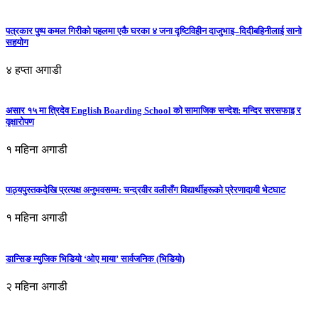
पत्रकार पुष्प कमल गिरीको पहलमा एकै घरका ४ जना दृष्टिविहीन दाजुभाइ–दिदीबहिनीलाई सानो
सहयोग
४ हप्ता अगाडी
असार १५ मा त्रिदेव English Boarding School को सामाजिक सन्देश: मन्दिर सरसफाइ र
वृक्षारोपण
१ महिना अगाडी
पाठ्यपुस्तकदेखि प्रत्यक्ष अनुभवसम्म: चन्द्रवीर वलीसँग विद्यार्थीहरूको प्रेरणादायी भेटघाट
१ महिना अगाडी
डान्सिङ म्युजिक भिडियो ‘ओए माया’ सार्वजनिक (भिडियो)
२ महिना अगाडी