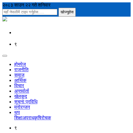
२०८३ साउन २२ गते शनिवार
९
होमपेज
राजनीति
समाज
आर्थिक
विचार
अन्तर्वार्ता
खेलकुद
सुचना प्रविधि
मनोरन्जन
थप
शिक्षा
अपराध
कृषि
रोचक
९