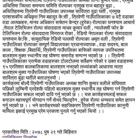
कार्यक्रमको सभापतिमा त्रिवेणी गाउँपालिका अध्यक्ष शान्त कुमार वली , प्रमुख
अथितिमा जिल्ला समन्वय समिति रोल्पाका प्रमुख राज बहादुर बुढा ,
अथितिहरुमा त्रिवेणी गाउँपालिका उपाध्यक्ष सावित्रा वुढा घर्ती , प्रमुख
प्रशासकीय अधिकृत निम बहादुर के:सी , त्रिवेणी गाउँपालिकाका ७ वटै वडाका
वडा अध्यक्षहरु, मानव अधिकार सचेतन केन्द्र (हुरेक) रोल्पाका घनश्याम आचार्य
,नेपाल टेलिभिजन रोल्पा संवाददाता माधव कुमार वली , ग्यालेक्सी फोर के
टेलिभिजन रोल्पा संवाददाता मिनराज रोका , रेडियो नेपालका रोल्पा संवाददाता
घनश्याम के:सि , सामुदायिक रेडियो पल्लवी रोल्पाका अमृत वली , त्रिवेणी
गाउँपालिका रोल्पाका सम्पूर्ण विद्यालयका प्रधानाध्यापक , वडा सदस्य, बाल
कल्व , शिक्षक ,बिद्यार्थि, त्रिवेणी गाउँपालिका बासिको व्यापक उपस्थितमा
बालश्रम मुक्त स्थानीय तह घोषणा समारोह सम्पन्न भएको छ ।। त्रिवेणी
गाउँपालिकाका प्रत्येक वडाहरुका टोलटोलमा सर्वेक्षण गरेको र उक्त वडाहरुमा
९५ प्रतिशत बालबालिकामा बालश्रम नभएको तथ्यांकको आधारमा मात्र
बालश्रम मुक्त गाउँपालिका घोषणा भएको त्रिवेणी गाउँपालिका उपाध्यक्ष
सावित्रा बुढा घर्तीले बताउनुभयो ।
कार्यक्रमा बोल्दै त्रिवेणी गाउँपालिका अध्यक्ष शान्ति कुमार वलीले संघियता
पछिको लुम्बिनी प्रदेशकै पहिलो बालश्रम मुक्त स्थानीय तह घोषणा गर्न त्रिवेणी
गाउँपालिका सफल भएको दावि गर्नु भएको छ ।। यस कार्यक्रमलाई सफल
बनाउन महत्त्वपूर्ण योगदान गर्ने सेभद चिल्ड्रेन , हुरेक रोल्पा धन्यवाद समेत ज्ञापन
गर्नु भएको छ ।। भने कार्यक्रमको सहजिकरण त्रिवेणी गाउँपालिका कानुनी
मामिला इकाई प्रमुख प्रेम प्रकाश पुनले गर्नु भएको थियो ।।
प्रकाशित मिति : २०७८ पुष २९ गते बिहिवार
प्रतिक्रिया दिनुहोस्