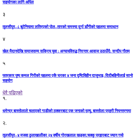
सहयोगका लागि अपिल
३
तुलसीपुर–८ बुटेनियामा लत्रिएको पोल–तारको समस्या दुर्गा डाँगीको पहलमा समाधान
४
खेल मैदानदेखि समाजसम्म सक्रिय युवा : अन्यायविरुद्ध निरन्तर आवाज उठाउँदै: सन्दीप गौतम
५
पत्रकार पुष्प कमल गिरीको पहलमा एकै घरका ४ जना दृष्टिविहीन दाजुभाइ–दिदीबहिनीलाई सानो
सहयोग
धेरै पढिएको
१.
धमेन्द्र बास्तोलाले चलाएको गाडीको ठक्करबाट एक जनाको मृत्यु, बास्तोला प्रहरी नियन्त्रणमा
२.
तुलसीपुर–४ मजवा ठुलाखालीका २४ वर्षीय गोरखलाल खड्का.चक्कु प्रहारबाट ज्यान गयो