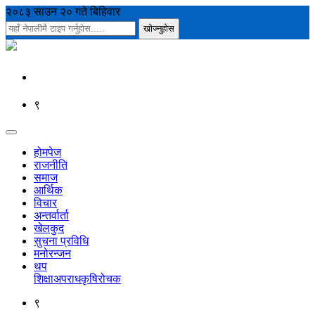
२०८३ साउन २० गते बिहिवार
९
होमपेज
राजनीति
समाज
आर्थिक
विचार
अन्तर्वार्ता
खेलकुद
सुचना प्रविधि
मनोरन्जन
थप
शिक्षा
अपराध
कृषि
रोचक
९