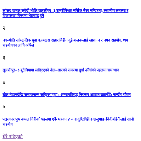
सांसद कमल सुवेदी भोलि तुलसीपुर–३ राम्रीस्थित नर्सिङ भैरव मन्दिरमा, स्थानीय समस्या र
विकासका विषयमा भेटघाट हुने
२
नवज्योति सांस्कृतिक युवा क्लबद्वारा सहाराविहीन दुई बालकलाई खाद्यान्न र नगद सहयोग, थप
सहयोगका लागि अपिल
३
तुलसीपुर–८ बुटेनियामा लत्रिएको पोल–तारको समस्या दुर्गा डाँगीको पहलमा समाधान
४
खेल मैदानदेखि समाजसम्म सक्रिय युवा : अन्यायविरुद्ध निरन्तर आवाज उठाउँदै: सन्दीप गौतम
५
पत्रकार पुष्प कमल गिरीको पहलमा एकै घरका ४ जना दृष्टिविहीन दाजुभाइ–दिदीबहिनीलाई सानो
सहयोग
धेरै पढिएको