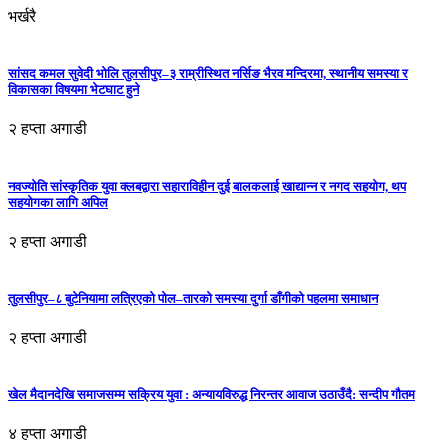
भर्खरै
सांसद कमल सुवेदी भोलि तुलसीपुर–३ राम्रीस्थित नर्सिङ भैरव मन्दिरमा, स्थानीय समस्या र
विकासका विषयमा भेटघाट हुने
२ हप्ता अगाडी
नवज्योति सांस्कृतिक युवा क्लबद्वारा सहाराविहीन दुई बालकलाई खाद्यान्न र नगद सहयोग, थप
सहयोगका लागि अपिल
२ हप्ता अगाडी
तुलसीपुर–८ बुटेनियामा लत्रिएको पोल–तारको समस्या दुर्गा डाँगीको पहलमा समाधान
२ हप्ता अगाडी
खेल मैदानदेखि समाजसम्म सक्रिय युवा : अन्यायविरुद्ध निरन्तर आवाज उठाउँदै: सन्दीप गौतम
४ हप्ता अगाडी