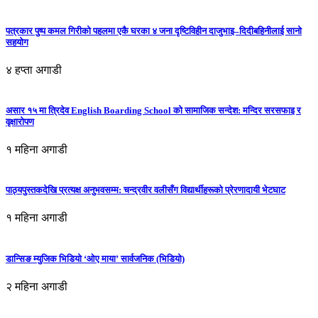
पत्रकार पुष्प कमल गिरीको पहलमा एकै घरका ४ जना दृष्टिविहीन दाजुभाइ–दिदीबहिनीलाई सानो
सहयोग
४ हप्ता अगाडी
असार १५ मा त्रिदेव English Boarding School को सामाजिक सन्देश: मन्दिर सरसफाइ र
वृक्षारोपण
१ महिना अगाडी
पाठ्यपुस्तकदेखि प्रत्यक्ष अनुभवसम्म: चन्द्रवीर वलीसँग विद्यार्थीहरूको प्रेरणादायी भेटघाट
१ महिना अगाडी
डान्सिङ म्युजिक भिडियो ‘ओए माया’ सार्वजनिक (भिडियो)
२ महिना अगाडी