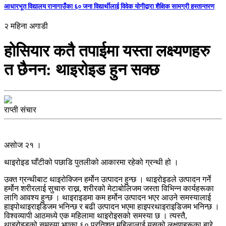
आधारभूत विद्यालय रानागाउँका ६० जना विद्यार्थीलाई विवेक योगीद्वारा शैक्षिक सामग्री हस्तान्तरण
२ महिना अगाडी
होसियार कतै तपाईमा यस्ता लक्ष्यणहरु
त छैनन: थाइरोइड हुन सक्छ
राप्ती संचार
असोज २१ ।
थाइरोइड घाँटीको पछाडि पुतलीको आकारमा रहेको ग्रन्थी हो ।
उक्त ग्रन्थीबाट थाइरोक्जिन हर्मोन उत्पादन हुन्छ । थाइरोइडले उत्पादन गर्ने
हर्मोन शरीरलाई सुचारु राख्न, शरीरको मेटाबोलिजम जस्ता विभिन्न कार्यहरूका
लागि आवश्य हुन्छ । थाइराइडमा कम हर्मोन उत्पादन भएर आउने समस्यालाई
हाइपोथाइराइडिजम भनिन्छ र बढी उत्पादन भएमा हाइपरथाइराइडिजम भनिन्छ ।
विश्वव्यापी आठमध्ये एक महिलामा थाइरोइसको समस्या छ । त्यस्तै,
थाइरोइडको समस्या भएका ६० प्रतिशत महिलालाई यसको लक्षणहरूका बारे