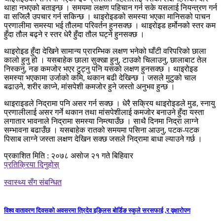
थाहा नभएको बताइन्छ । समयमा लक्षण पहिचान गर्न सके यसलाई नियन्त्रण गर्न
वा सजिलै उपचार गर्न सकिन्छ । थाइरोइडको समस्या भएका मानिसको पाचन
प्रणालीमा समस्या भई तौलमा परिवर्तन हुनसक्छ । थाइरोइड हर्मोनको स्तर कम
हुँदा तौल बढ्ने र स्तर धेरै हुँदा तौल घट्ने हुनसक्छ ।
थाइरोइड हुँदा देखिने सामान्य प्रारम्भिक लक्षण भनेको घाँटी वरिपरिको छाला
कालो हुनु हो । यसबाहेक छाला सुक्खा हुनु, टाउको चिलाउनु, छालाबाट तेल
निस्कनु, नङ कमजोर भएर टुट्नु पनि यसको लक्षण हुनसक्छ । थाइरोइड
समस्या भएकामा उर्जाको कमि, थकान बढी देखिन्छ । जसले मुटुको चाल
बढाउने, शरीर काप्ने, मांसपेशी कमजोर हुने जस्तो अनुभव हुन्छ ।
थाइराइडले निद्रामा पनि असर गर्न सक्छ । धेरै सक्रिय थाइरोइडले मुड, स्नायु
प्रणालीलाई असर गर्ने थकान तथा मांसपेशीलाई कमजोर बनाउने हुँदा यस्ता
लगातार भावनाले निद्रामा समस्या निम्त्याउँछ । साथै दिनमा निद्रा लाग्ने
सम्भावना बढाउँछ । यसबाहेक रातको समयमा पसिना आउनु, पटक-पटक
पिसाब लाग्ने जस्ता लक्षण देखिन सक्छ जसले निद्रामा बाधा ल्याउने गर्छ ।
प्रकाशित मिति : २०७८ असोज २१ गते बिहिवार
प्रतिक्रिया दिनुहोस्
स्वास्थ्य सँग संबन्धित
विश्व वातावरण दिवसको अवसरमा त्रिदेव इङ्लिस बोर्डिङ स्कुले सरसफाई ,र वृक्षारोपण