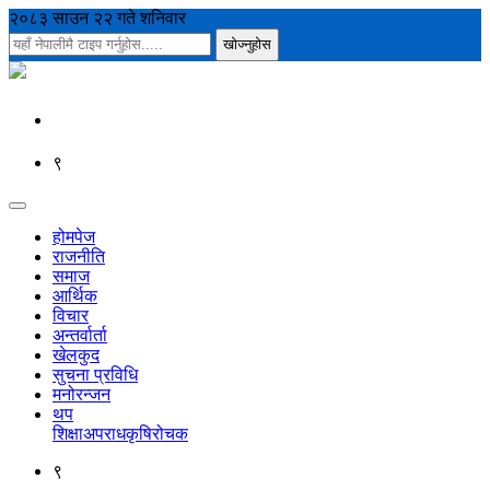
२०८३ साउन २२ गते शनिवार
९
होमपेज
राजनीति
समाज
आर्थिक
विचार
अन्तर्वार्ता
खेलकुद
सुचना प्रविधि
मनोरन्जन
थप
शिक्षा
अपराध
कृषि
रोचक
९