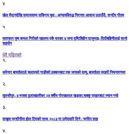
४
खेल मैदानदेखि समाजसम्म सक्रिय युवा : अन्यायविरुद्ध निरन्तर आवाज उठाउँदै: सन्दीप गौतम
५
पत्रकार पुष्प कमल गिरीको पहलमा एकै घरका ४ जना दृष्टिविहीन दाजुभाइ–दिदीबहिनीलाई सानो
सहयोग
धेरै पढिएको
१.
धमेन्द्र बास्तोलाले चलाएको गाडीको ठक्करबाट एक जनाको मृत्यु, बास्तोला प्रहरी नियन्त्रणमा
२.
तुलसीपुर–४ मजवा ठुलाखालीका २४ वर्षीय गोरखलाल खड्का.चक्कु प्रहारबाट ज्यान गयो
३.
सखुवा प्रसौनीमा होल टिमको साथ २०८४ मा उमेदवारि दिने : प्रदिप साह
४.