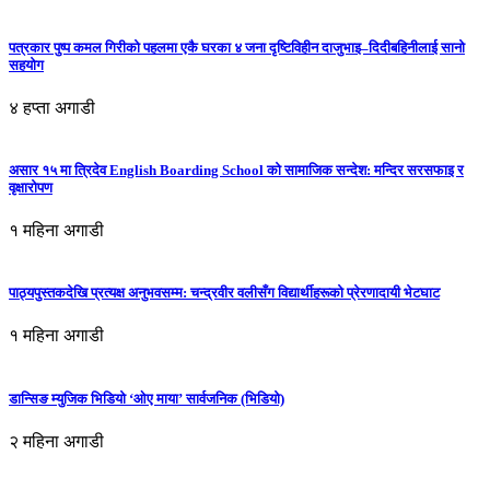
पत्रकार पुष्प कमल गिरीको पहलमा एकै घरका ४ जना दृष्टिविहीन दाजुभाइ–दिदीबहिनीलाई सानो
सहयोग
४ हप्ता अगाडी
असार १५ मा त्रिदेव English Boarding School को सामाजिक सन्देश: मन्दिर सरसफाइ र
वृक्षारोपण
१ महिना अगाडी
पाठ्यपुस्तकदेखि प्रत्यक्ष अनुभवसम्म: चन्द्रवीर वलीसँग विद्यार्थीहरूको प्रेरणादायी भेटघाट
१ महिना अगाडी
डान्सिङ म्युजिक भिडियो ‘ओए माया’ सार्वजनिक (भिडियो)
२ महिना अगाडी