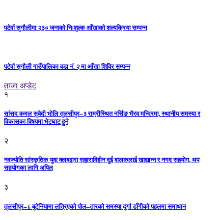
पटेर्वा सुगौलीमा २३० जनाको निःशुल्क आँखाको शल्यक्रिया सम्पन्न
पटेर्वा सुगौली गाउँपालिका वडा नं. २ मा आँखा शिविर सम्पन्न
ताजा अप्डेट
१
सांसद कमल सुवेदी भोलि तुलसीपुर–३ राम्रीस्थित नर्सिङ भैरव मन्दिरमा, स्थानीय समस्या र
विकासका विषयमा भेटघाट हुने
२
नवज्योति सांस्कृतिक युवा क्लबद्वारा सहाराविहीन दुई बालकलाई खाद्यान्न र नगद सहयोग, थप
सहयोगका लागि अपिल
३
तुलसीपुर–८ बुटेनियामा लत्रिएको पोल–तारको समस्या दुर्गा डाँगीको पहलमा समाधान