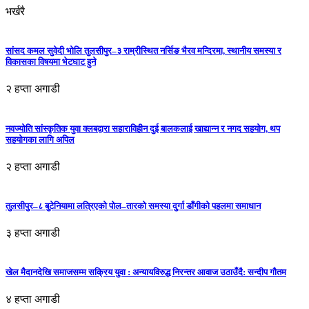
भर्खरै
सांसद कमल सुवेदी भोलि तुलसीपुर–३ राम्रीस्थित नर्सिङ भैरव मन्दिरमा, स्थानीय समस्या र
विकासका विषयमा भेटघाट हुने
२ हप्ता अगाडी
नवज्योति सांस्कृतिक युवा क्लबद्वारा सहाराविहीन दुई बालकलाई खाद्यान्न र नगद सहयोग, थप
सहयोगका लागि अपिल
२ हप्ता अगाडी
तुलसीपुर–८ बुटेनियामा लत्रिएको पोल–तारको समस्या दुर्गा डाँगीको पहलमा समाधान
३ हप्ता अगाडी
खेल मैदानदेखि समाजसम्म सक्रिय युवा : अन्यायविरुद्ध निरन्तर आवाज उठाउँदै: सन्दीप गौतम
४ हप्ता अगाडी