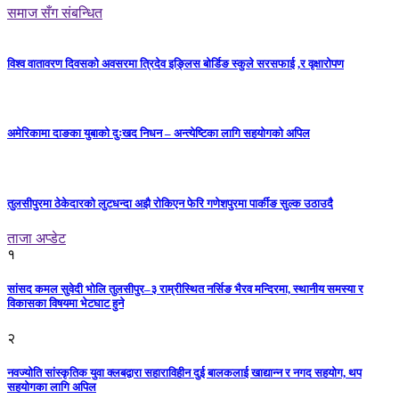
समाज सँग संबन्धित
विश्व वातावरण दिवसको अवसरमा त्रिदेव इङ्लिस बोर्डिङ स्कुले सरसफाई ,र वृक्षारोपण
अमेरिकामा दाङका युबाको दुःखद निधन – अन्त्येष्टिका लागि सहयोगको अपिल
तुलसीपुरमा ठेकेदारको लुटधन्दा अझै रोकिएन फेरि गणेशपुरमा पार्कीङ सुल्क उठाउदै
ताजा अप्डेट
१
सांसद कमल सुवेदी भोलि तुलसीपुर–३ राम्रीस्थित नर्सिङ भैरव मन्दिरमा, स्थानीय समस्या र
विकासका विषयमा भेटघाट हुने
२
नवज्योति सांस्कृतिक युवा क्लबद्वारा सहाराविहीन दुई बालकलाई खाद्यान्न र नगद सहयोग, थप
सहयोगका लागि अपिल