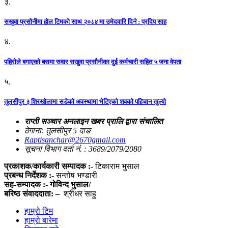
३.
सखुवा प्रसौनीमा होल टिमको साथ २०८४ मा उमेदवारि दिने : प्रदिप साह
४.
पहिराेले बगाएकाे बसमा सवार सखुवा प्रसाैनीका दुई कर्मचारी सहित ५ जना वेपता
५.
तुलसीपुर ३ शिरखोलामा सडेको अवस्थामा भेटिएको शवको पहिचान खुल्यो
राप्ती सञ्चार अनलाइन खबर प्रालि द्वारा संचालित
ठेगाना: तुलसीपुर 5 दाङ
Raptisanchar@2670gmail.com
सूचना विभाग दर्ता नं. : 3689/2079/2080
प्रकाशक/कार्यकारी सम्पादक :-
टिकाराम भुसाल
प्रबन्ध निर्देशक :-
सन्तोष भण्डारी
सह-सम्पादक :- गोविन्द भुसाल/
बरिष्ठ संवाददाता: –
श्रीधर साहु
हाम्रो टिम
हाम्रो बारेमा