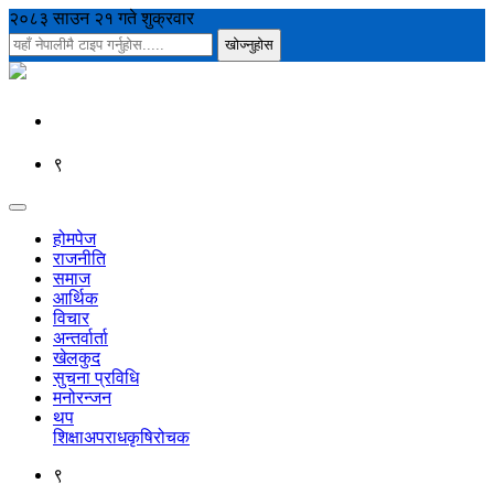
२०८३ साउन २१ गते शुक्रवार
९
होमपेज
राजनीति
समाज
आर्थिक
विचार
अन्तर्वार्ता
खेलकुद
सुचना प्रविधि
मनोरन्जन
थप
शिक्षा
अपराध
कृषि
रोचक
९