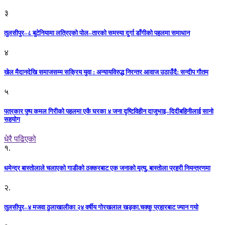
३
तुलसीपुर–८ बुटेनियामा लत्रिएको पोल–तारको समस्या दुर्गा डाँगीको पहलमा समाधान
४
खेल मैदानदेखि समाजसम्म सक्रिय युवा : अन्यायविरुद्ध निरन्तर आवाज उठाउँदै: सन्दीप गौतम
५
पत्रकार पुष्प कमल गिरीको पहलमा एकै घरका ४ जना दृष्टिविहीन दाजुभाइ–दिदीबहिनीलाई सानो
सहयोग
धेरै पढिएको
१.
धमेन्द्र बास्तोलाले चलाएको गाडीको ठक्करबाट एक जनाको मृत्यु, बास्तोला प्रहरी नियन्त्रणमा
२.
तुलसीपुर–४ मजवा ठुलाखालीका २४ वर्षीय गोरखलाल खड्का.चक्कु प्रहारबाट ज्यान गयो