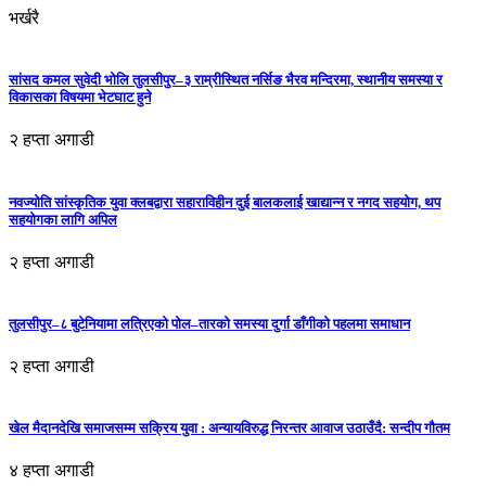
भर्खरै
सांसद कमल सुवेदी भोलि तुलसीपुर–३ राम्रीस्थित नर्सिङ भैरव मन्दिरमा, स्थानीय समस्या र
विकासका विषयमा भेटघाट हुने
२ हप्ता अगाडी
नवज्योति सांस्कृतिक युवा क्लबद्वारा सहाराविहीन दुई बालकलाई खाद्यान्न र नगद सहयोग, थप
सहयोगका लागि अपिल
२ हप्ता अगाडी
तुलसीपुर–८ बुटेनियामा लत्रिएको पोल–तारको समस्या दुर्गा डाँगीको पहलमा समाधान
२ हप्ता अगाडी
खेल मैदानदेखि समाजसम्म सक्रिय युवा : अन्यायविरुद्ध निरन्तर आवाज उठाउँदै: सन्दीप गौतम
४ हप्ता अगाडी