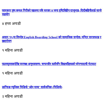
पत्रकार पुष्प कमल गिरीको पहलमा एकै घरका ४ जना दृष्टिविहीन दाजुभाइ–दिदीबहिनीलाई सानो
सहयोग
४ हप्ता अगाडी
असार १५ मा त्रिदेव English Boarding School को सामाजिक सन्देश: मन्दिर सरसफाइ र
वृक्षारोपण
१ महिना अगाडी
पाठ्यपुस्तकदेखि प्रत्यक्ष अनुभवसम्म: चन्द्रवीर वलीसँग विद्यार्थीहरूको प्रेरणादायी भेटघाट
१ महिना अगाडी
डान्सिङ म्युजिक भिडियो ‘ओए माया’ सार्वजनिक (भिडियो)
२ महिना अगाडी