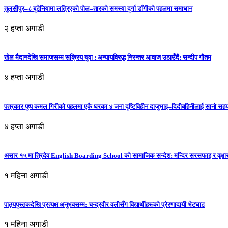
तुलसीपुर–८ बुटेनियामा लत्रिएको पोल–तारको समस्या दुर्गा डाँगीको पहलमा समाधान
२ हप्ता अगाडी
खेल मैदानदेखि समाजसम्म सक्रिय युवा : अन्यायविरुद्ध निरन्तर आवाज उठाउँदै: सन्दीप गौतम
४ हप्ता अगाडी
पत्रकार पुष्प कमल गिरीको पहलमा एकै घरका ४ जना दृष्टिविहीन दाजुभाइ–दिदीबहिनीलाई सानो सह
४ हप्ता अगाडी
असार १५ मा त्रिदेव English Boarding School को सामाजिक सन्देश: मन्दिर सरसफाइ र वृक्षा
१ महिना अगाडी
पाठ्यपुस्तकदेखि प्रत्यक्ष अनुभवसम्म: चन्द्रवीर वलीसँग विद्यार्थीहरूको प्रेरणादायी भेटघाट
१ महिना अगाडी