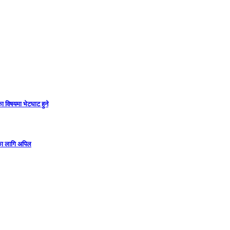
ा विषयमा भेटघाट हुने
गका लागि अपिल