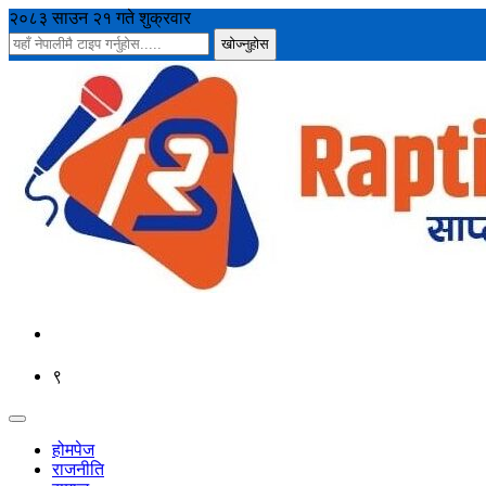
२०८३ साउन २१ गते शुक्रवार
९
होमपेज
राजनीति