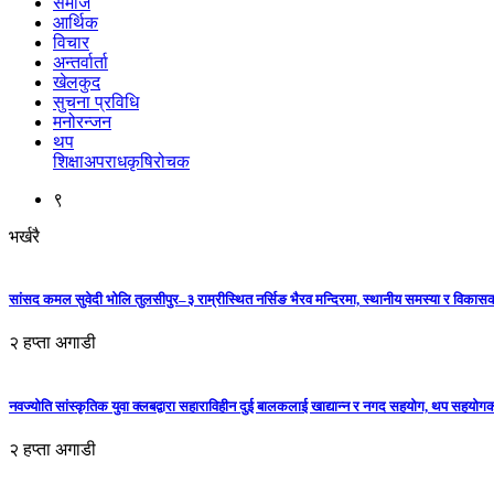
समाज
आर्थिक
विचार
अन्तर्वार्ता
खेलकुद
सुचना प्रविधि
मनोरन्जन
थप
शिक्षा
अपराध
कृषि
रोचक
९
भर्खरै
सांसद कमल सुवेदी भोलि तुलसीपुर–३ राम्रीस्थित नर्सिङ भैरव मन्दिरमा, स्थानीय समस्या र विकासक
२ हप्ता अगाडी
नवज्योति सांस्कृतिक युवा क्लबद्वारा सहाराविहीन दुई बालकलाई खाद्यान्न र नगद सहयोग, थप सहयो
२ हप्ता अगाडी