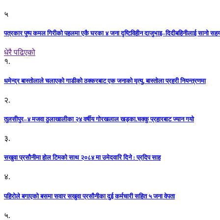
५
पत्रकार पुष्प कमल गिरीको पहलमा एकै घरका ४ जना दृष्टिविहीन दाजुभाइ–दिदीबहिनीलाई सानो सह
धेरै पढिएको
१.
धमेन्द्र बास्तोलाले चलाएको गाडीको ठक्करबाट एक जनाको मृत्यु, बास्तोला प्रहरी नियन्त्रणमा
२.
तुलसीपुर–४ मजवा ठुलाखालीका २४ वर्षीय गोरखलाल खड्का.चक्कु प्रहारबाट ज्यान गयो
३.
सखुवा प्रसौनीमा होल टिमको साथ २०८४ मा उमेदवारि दिने : प्रदिप साह
४.
पहिराेले बगाएकाे बसमा सवार सखुवा प्रसाैनीका दुई कर्मचारी सहित ५ जना वेपता
५.