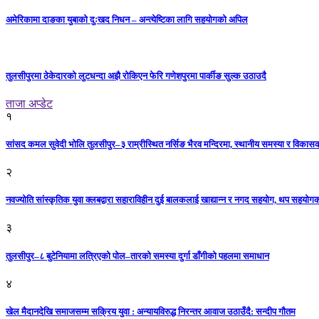
अमेरिकामा दाङका युबाको दुःखद निधन – अन्त्येष्टिका लागि सहयोगको अपिल
तुलसीपुरमा ठेकेदारको लुटधन्दा अझै रोकिएन फेरि गणेशपुरमा पार्कीङ सुल्क उठाउदै
ताजा अप्डेट
१
सांसद कमल सुवेदी भोलि तुलसीपुर–३ राम्रीस्थित नर्सिङ भैरव मन्दिरमा, स्थानीय समस्या र विकासक
२
नवज्योति सांस्कृतिक युवा क्लबद्वारा सहाराविहीन दुई बालकलाई खाद्यान्न र नगद सहयोग, थप सहयो
३
तुलसीपुर–८ बुटेनियामा लत्रिएको पोल–तारको समस्या दुर्गा डाँगीको पहलमा समाधान
४
खेल मैदानदेखि समाजसम्म सक्रिय युवा : अन्यायविरुद्ध निरन्तर आवाज उठाउँदै: सन्दीप गौतम