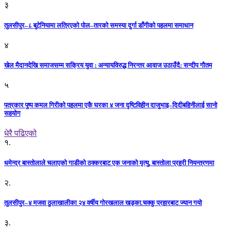
३
तुलसीपुर–८ बुटेनियामा लत्रिएको पोल–तारको समस्या दुर्गा डाँगीको पहलमा समाधान
४
खेल मैदानदेखि समाजसम्म सक्रिय युवा : अन्यायविरुद्ध निरन्तर आवाज उठाउँदै: सन्दीप गौतम
५
पत्रकार पुष्प कमल गिरीको पहलमा एकै घरका ४ जना दृष्टिविहीन दाजुभाइ–दिदीबहिनीलाई सानो
सहयोग
धेरै पढिएको
१.
धमेन्द्र बास्तोलाले चलाएको गाडीको ठक्करबाट एक जनाको मृत्यु, बास्तोला प्रहरी नियन्त्रणमा
२.
तुलसीपुर–४ मजवा ठुलाखालीका २४ वर्षीय गोरखलाल खड्का.चक्कु प्रहारबाट ज्यान गयो
३.