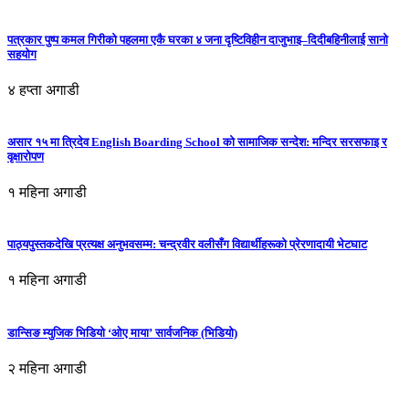
पत्रकार पुष्प कमल गिरीको पहलमा एकै घरका ४ जना दृष्टिविहीन दाजुभाइ–दिदीबहिनीलाई सानो
सहयोग
४ हप्ता अगाडी
असार १५ मा त्रिदेव English Boarding School को सामाजिक सन्देश: मन्दिर सरसफाइ र
वृक्षारोपण
१ महिना अगाडी
पाठ्यपुस्तकदेखि प्रत्यक्ष अनुभवसम्म: चन्द्रवीर वलीसँग विद्यार्थीहरूको प्रेरणादायी भेटघाट
१ महिना अगाडी
डान्सिङ म्युजिक भिडियो ‘ओए माया’ सार्वजनिक (भिडियो)
२ महिना अगाडी