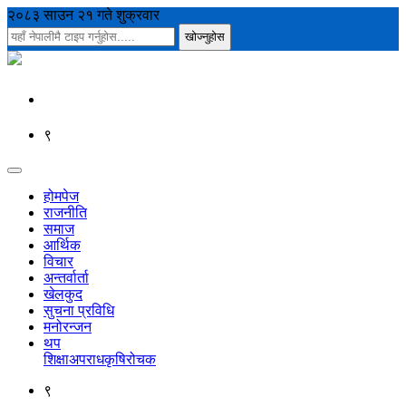
२०८३ साउन २१ गते शुक्रवार
९
होमपेज
राजनीति
समाज
आर्थिक
विचार
अन्तर्वार्ता
खेलकुद
सुचना प्रविधि
मनोरन्जन
थप
शिक्षा
अपराध
कृषि
रोचक
९