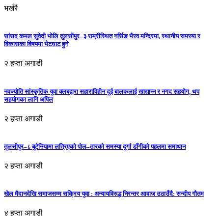
भर्खरै
सांसद कमल सुवेदी भोलि तुलसीपुर–३ राम्रीस्थित नर्सिङ भैरव मन्दिरमा, स्थानीय समस्या र
विकासका विषयमा भेटघाट हुने
२ हप्ता अगाडी
नवज्योति सांस्कृतिक युवा क्लबद्वारा सहाराविहीन दुई बालकलाई खाद्यान्न र नगद सहयोग, थप
सहयोगका लागि अपिल
२ हप्ता अगाडी
तुलसीपुर–८ बुटेनियामा लत्रिएको पोल–तारको समस्या दुर्गा डाँगीको पहलमा समाधान
२ हप्ता अगाडी
खेल मैदानदेखि समाजसम्म सक्रिय युवा : अन्यायविरुद्ध निरन्तर आवाज उठाउँदै: सन्दीप गौतम
४ हप्ता अगाडी