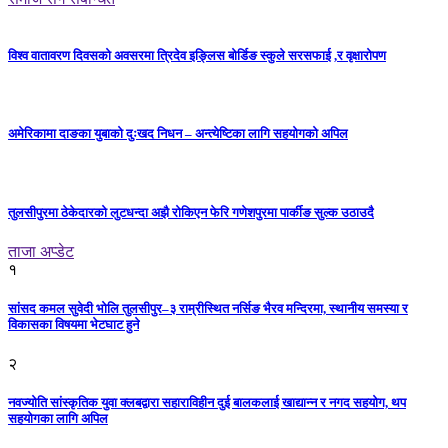
विश्व वातावरण दिवसको अवसरमा त्रिदेव इङ्लिस बोर्डिङ स्कुले सरसफाई ,र वृक्षारोपण
अमेरिकामा दाङका युबाको दुःखद निधन – अन्त्येष्टिका लागि सहयोगको अपिल
तुलसीपुरमा ठेकेदारको लुटधन्दा अझै रोकिएन फेरि गणेशपुरमा पार्कीङ सुल्क उठाउदै
ताजा अप्डेट
१
सांसद कमल सुवेदी भोलि तुलसीपुर–३ राम्रीस्थित नर्सिङ भैरव मन्दिरमा, स्थानीय समस्या र
विकासका विषयमा भेटघाट हुने
२
नवज्योति सांस्कृतिक युवा क्लबद्वारा सहाराविहीन दुई बालकलाई खाद्यान्न र नगद सहयोग, थप
सहयोगका लागि अपिल