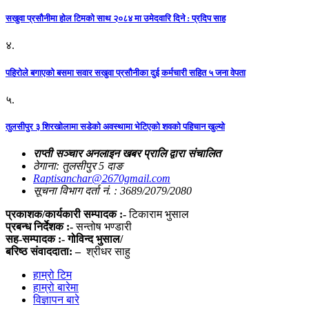
सखुवा प्रसौनीमा होल टिमको साथ २०८४ मा उमेदवारि दिने : प्रदिप साह
४.
पहिराेले बगाएकाे बसमा सवार सखुवा प्रसाैनीका दुई कर्मचारी सहित ५ जना वेपता
५.
तुलसीपुर ३ शिरखोलामा सडेको अवस्थामा भेटिएको शवको पहिचान खुल्यो
राप्ती सञ्चार अनलाइन खबर प्रालि द्वारा संचालित
ठेगाना: तुलसीपुर 5 दाङ
Raptisanchar@2670gmail.com
सूचना विभाग दर्ता नं. : 3689/2079/2080
प्रकाशक/कार्यकारी सम्पादक :-
टिकाराम भुसाल
प्रबन्ध निर्देशक :-
सन्तोष भण्डारी
सह-सम्पादक :- गोविन्द भुसाल/
बरिष्ठ संवाददाता: –
श्रीधर साहु
हाम्रो टिम
हाम्रो बारेमा
विज्ञापन बारे