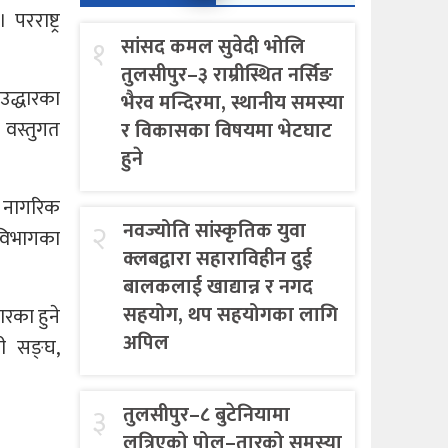
रराष्ट्र
१
सांसद कमल सुवेदी भोलि
तुलसीपुर–३ राम्रीस्थित नर्सिङ
उद्धारका
भैरव मन्दिरमा, स्थानीय समस्या
 वस्तुगत
र विकासका विषयमा भेटघाट
हुने
ा नागरिक
२
नवज्योति सांस्कृतिक युवा
 विभागका
क्लबद्वारा सहाराविहीन दुई
बालकलाई खाद्यान्न र नगद
सहयोग, थप सहयोगका लागि
रका हुने
अपिल
ली सङ्घ,
३
तुलसीपुर–८ बुटेनियामा
लत्रिएको पोल–तारको समस्या