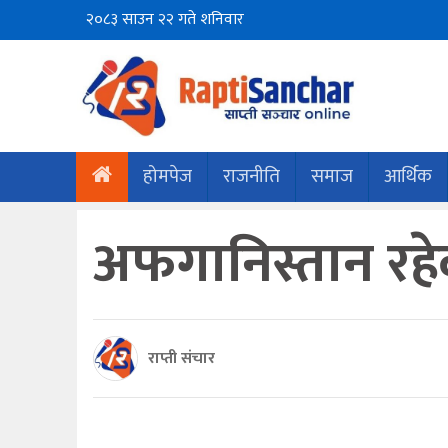
२०८३ साउन २२ गते शनिवार
होमपेज
राजनीति
समाज
आर्थिक
अफगानिस्तान रहे
राप्ती संचार