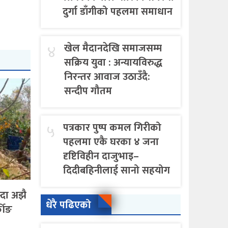
दुर्गा डाँगीको पहलमा समाधान
४
खेल मैदानदेखि समाजसम्म
सक्रिय युवा : अन्यायविरुद्ध
निरन्तर आवाज उठाउँदै:
सन्दीप गौतम
५
पत्रकार पुष्प कमल गिरीको
पहलमा एकै घरका ४ जना
दृष्टिविहीन दाजुभाइ–
दिदीबहिनीलाई सानो सहयोग
्दा अझै
धेरै पढिएको
कीङ