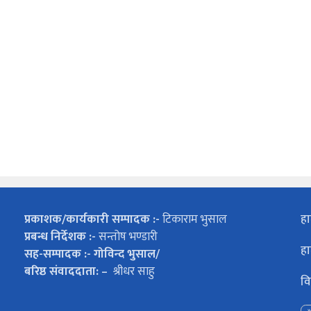
प्रकाशक/कार्यकारी सम्पादक :-
टिकाराम भुसाल
हा
प्रबन्ध निर्देशक :-
सन्तोष भण्डारी
हा
सह-सम्पादक :- गोविन्द भुसाल/
बरिष्ठ संवाददाता: –
श्रीधर साहु
वि