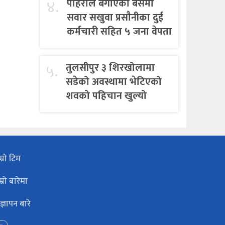
४.
पहिराेले बगाएकाे बसमा
सवार सखुवा प्रसाैनीका दुई
कर्मचारी सहित ५ जना वेपता
५.
तुलसीपुर ३ शिरखोलामा
सडेको अवस्थामा भेटिएको
शवको पहिचान खुल्यो
म्रो टिम
म्रो बारेमा
ज्ञापन बारे