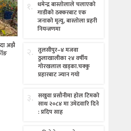
१.
धमेन्द्र बास्तोलाले चलाएको
गाडीको ठक्करबाट एक
जनाको मृत्यु, बास्तोला प्रहरी
नियन्त्रणमा
्दा अझै
२.
तुलसीपुर–४ मजवा
कीङ
ठुलाखालीका २४ वर्षीय
गोरखलाल खड्का.चक्कु
प्रहारबाट ज्यान गयो
३.
सखुवा प्रसौनीमा होल टिमको
साथ २०८४ मा उमेदवारि दिने
: प्रदिप साह