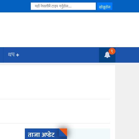
९
थप
ताजा अप्डेट