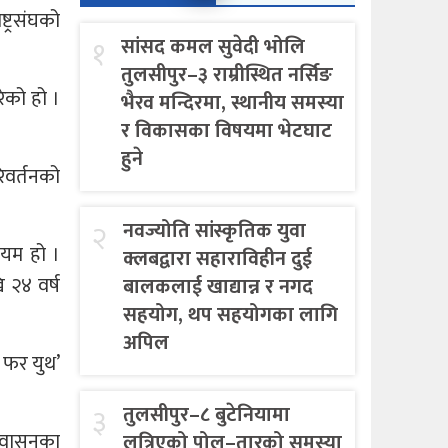
्ट्रसंघको
१
सांसद कमल सुवेदी भोलि
तुलसीपुर–३ राम्रीस्थित नर्सिङ
रेको हो ।
भैरव मन्दिरमा, स्थानीय समस्या
र विकासका विषयमा भेटघाट
हुने
िवर्तनको
२
नवज्योति सांस्कृतिक युवा
सयम हो ।
क्लबद्वारा सहाराविहीन दुई
 २४ वर्ष
बालकलाई खाद्यान्न र नगद
सहयोग, थप सहयोगका लागि
अपिल
स फर युथ’
३
तुलसीपुर–८ बुटेनियामा
प्रवासनका
लत्रिएको पोल–तारको समस्या