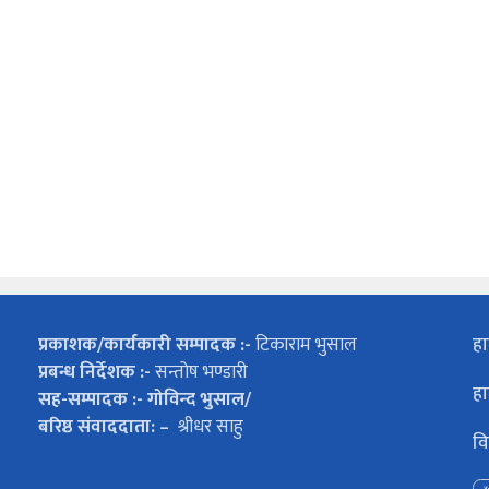
प्रकाशक/कार्यकारी सम्पादक :-
टिकाराम भुसाल
हा
प्रबन्ध निर्देशक :-
सन्तोष भण्डारी
हा
सह-सम्पादक :- गोविन्द भुसाल/
बरिष्ठ संवाददाता: –
श्रीधर साहु
वि