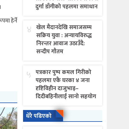
दुर्गा डाँगीको पहलमा समाधान
।
ा हेर्ने
४
खेल मैदानदेखि समाजसम्म
सक्रिय युवा : अन्यायविरुद्ध
निरन्तर आवाज उठाउँदै:
सन्दीप गौतम
५
पत्रकार पुष्प कमल गिरीको
पहलमा एकै घरका ४ जना
दृष्टिविहीन दाजुभाइ–
दिदीबहिनीलाई सानो सहयोग
धेरै पढिएको