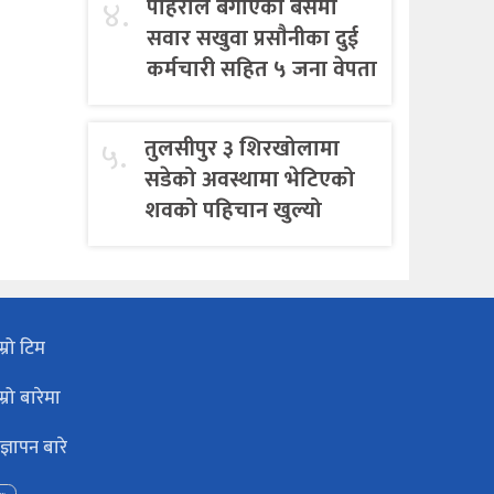
४.
पहिराेले बगाएकाे बसमा
सवार सखुवा प्रसाैनीका दुई
कर्मचारी सहित ५ जना वेपता
५.
तुलसीपुर ३ शिरखोलामा
सडेको अवस्थामा भेटिएको
शवको पहिचान खुल्यो
म्रो टिम
म्रो बारेमा
ज्ञापन बारे