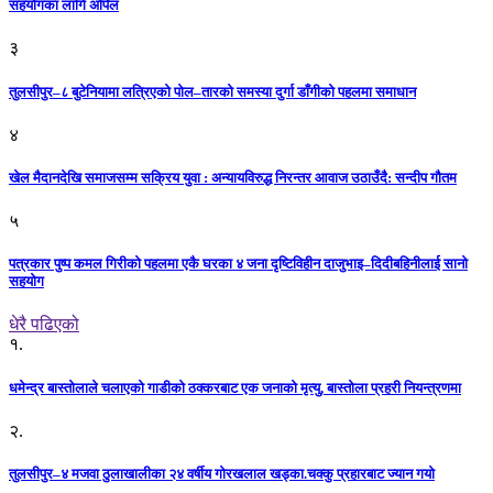
सहयोगका लागि अपिल
३
तुलसीपुर–८ बुटेनियामा लत्रिएको पोल–तारको समस्या दुर्गा डाँगीको पहलमा समाधान
४
खेल मैदानदेखि समाजसम्म सक्रिय युवा : अन्यायविरुद्ध निरन्तर आवाज उठाउँदै: सन्दीप गौतम
५
पत्रकार पुष्प कमल गिरीको पहलमा एकै घरका ४ जना दृष्टिविहीन दाजुभाइ–दिदीबहिनीलाई सानो
सहयोग
धेरै पढिएको
१.
धमेन्द्र बास्तोलाले चलाएको गाडीको ठक्करबाट एक जनाको मृत्यु, बास्तोला प्रहरी नियन्त्रणमा
२.
तुलसीपुर–४ मजवा ठुलाखालीका २४ वर्षीय गोरखलाल खड्का.चक्कु प्रहारबाट ज्यान गयो