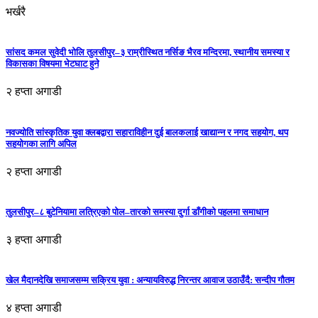
भर्खरै
सांसद कमल सुवेदी भोलि तुलसीपुर–३ राम्रीस्थित नर्सिङ भैरव मन्दिरमा, स्थानीय समस्या र
विकासका विषयमा भेटघाट हुने
२ हप्ता अगाडी
नवज्योति सांस्कृतिक युवा क्लबद्वारा सहाराविहीन दुई बालकलाई खाद्यान्न र नगद सहयोग, थप
सहयोगका लागि अपिल
२ हप्ता अगाडी
तुलसीपुर–८ बुटेनियामा लत्रिएको पोल–तारको समस्या दुर्गा डाँगीको पहलमा समाधान
३ हप्ता अगाडी
खेल मैदानदेखि समाजसम्म सक्रिय युवा : अन्यायविरुद्ध निरन्तर आवाज उठाउँदै: सन्दीप गौतम
४ हप्ता अगाडी