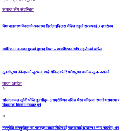
समाज सँग संबन्धित
विश्व वातावरण दिवसको अवसरमा त्रिदेव इङ्लिस बोर्डिङ स्कुले सरसफाई ,र वृक्षारोपण
अमेरिकामा दाङका युबाको दुःखद निधन – अन्त्येष्टिका लागि सहयोगको अपिल
तुलसीपुरमा ठेकेदारको लुटधन्दा अझै रोकिएन फेरि गणेशपुरमा पार्कीङ सुल्क उठाउदै
ताजा अप्डेट
१
सांसद कमल सुवेदी भोलि तुलसीपुर–३ राम्रीस्थित नर्सिङ भैरव मन्दिरमा, स्थानीय समस्या र
विकासका विषयमा भेटघाट हुने
२
नवज्योति सांस्कृतिक युवा क्लबद्वारा सहाराविहीन दुई बालकलाई खाद्यान्न र नगद सहयोग, थप