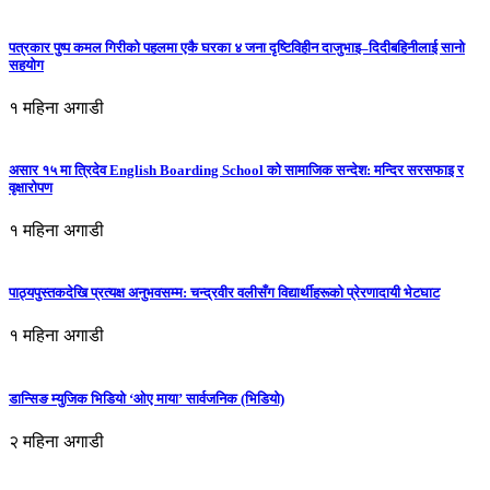
पत्रकार पुष्प कमल गिरीको पहलमा एकै घरका ४ जना दृष्टिविहीन दाजुभाइ–दिदीबहिनीलाई सानो
सहयोग
१ महिना अगाडी
असार १५ मा त्रिदेव English Boarding School को सामाजिक सन्देश: मन्दिर सरसफाइ र
वृक्षारोपण
१ महिना अगाडी
पाठ्यपुस्तकदेखि प्रत्यक्ष अनुभवसम्म: चन्द्रवीर वलीसँग विद्यार्थीहरूको प्रेरणादायी भेटघाट
१ महिना अगाडी
डान्सिङ म्युजिक भिडियो ‘ओए माया’ सार्वजनिक (भिडियो)
२ महिना अगाडी