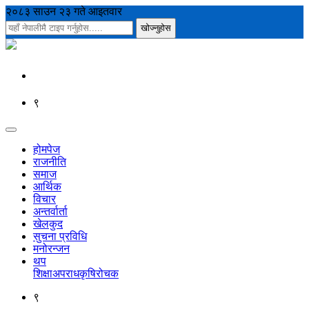
२०८३ साउन २३ गते आइतवार
९
होमपेज
राजनीति
समाज
आर्थिक
विचार
अन्तर्वार्ता
खेलकुद
सुचना प्रविधि
मनोरन्जन
थप
शिक्षा
अपराध
कृषि
रोचक
९