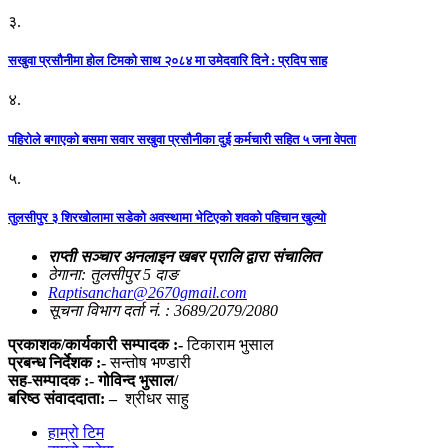
३.
सखुवा प्रसौनीमा होल टिमको साथ २०८४ मा उमेदवारि दिने : प्रदिप साह
४.
पहिराेले बगाएकाे बसमा सवार सखुवा प्रसाैनीका दुई कर्मचारी सहित ५ जना वेपता
५.
तुलसीपुर ३ शिरखोलामा सडेको अवस्थामा भेटिएको शवको पहिचान खुल्यो
राप्ती सञ्चार अनलाइन खबर प्रालि द्वारा संचालित
ठेगाना: तुलसीपुर 5 दाङ
Raptisanchar@2670gmail.com
सूचना विभाग दर्ता नं. : 3689/2079/2080
प्रकाशक/कार्यकारी सम्पादक :-
टिकाराम भुसाल
प्रबन्ध निर्देशक :-
सन्तोष भण्डारी
सह-सम्पादक :- गोविन्द भुसाल/
बरिष्ठ संवाददाता: –
श्रीधर साहु
हाम्रो टिम