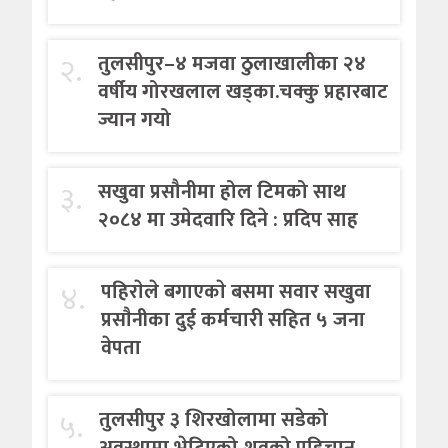
२.
तुलसीपुर–४ मजवा ठुलाखालीका २४
वर्षीय गोरखलाल खड्का.चक्कु प्रहारबाट
ज्यान गयो
३.
सखुवा प्रसौनीमा होल टिमको साथ
२०८४ मा उमेदवारि दिने : प्रदिप साह
४.
पहिराेले बगाएकाे बसमा सवार सखुवा
प्रसाैनीका दुई कर्मचारी सहित ५ जना
वेपता
५.
तुलसीपुर ३ शिरखोलामा सडेको
अवस्थामा भेटिएको शवको पहिचान