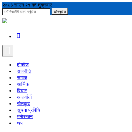
२०८३ साउन २१ गते शुक्रवार
होमपेज
राजनीति
समाज
आर्थिक
विचार
अन्तर्वार्ता
खेलकुद
सुचना प्रविधि
मनोरन्जन
थप
शिक्षा
अपराध
कृषि
रोचक