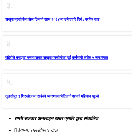
३.
सखुवा प्रसौनीमा होल टिमको साथ २०८४ मा उमेदवारि दिने : प्रदिप साह
४.
पहिराेले बगाएकाे बसमा सवार सखुवा प्रसाैनीका दुई कर्मचारी सहित ५ जना वेपता
५.
तुलसीपुर ३ शिरखोलामा सडेको अवस्थामा भेटिएको शवको पहिचान खुल्यो
राप्ती सञ्चार अनलाइन खबर प्रालि द्वारा संचालित
ठेगाना: तुलसीपुर 5 दाङ