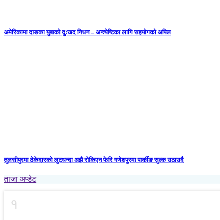
अमेरिकामा दाङका युबाको दुःखद निधन – अन्त्येष्टिका लागि सहयोगको अपिल
तुलसीपुरमा ठेकेदारको लुटधन्दा अझै रोकिएन फेरि गणेशपुरमा पार्कीङ सुल्क उठाउदै
ताजा अप्डेट
१