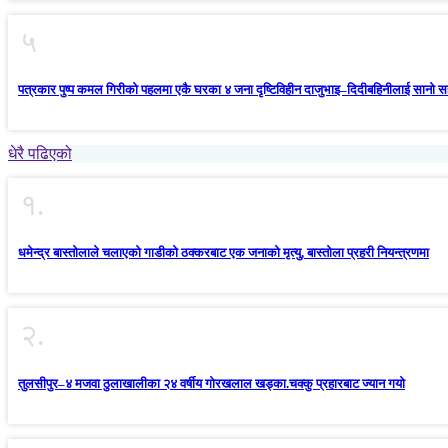
५
पत्रकार पुष्प कमल गिरीको पहलमा एकै घरका ४ जना दृष्टिविहीन दाजुभाइ–दिदीबहिनीलाई सानो 
धेरै पढिएको
१.
धमेन्द्र बास्तोलाले चलाएको गाडीको ठक्करबाट एक जनाको मृत्यु, बास्तोला प्रहरी नियन्त्रणमा
२.
तुलसीपुर–४ मजवा ठुलाखालीका २४ वर्षीय गोरखलाल खड्का.चक्कु प्रहारबाट ज्यान गयो