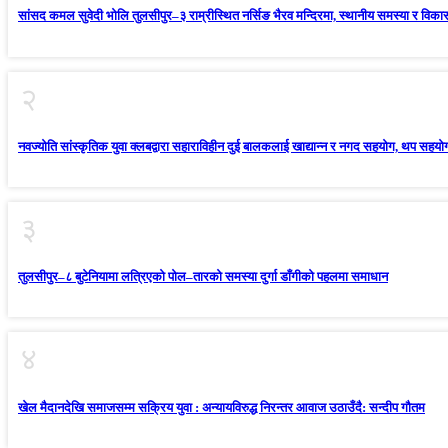
सांसद कमल सुवेदी भोलि तुलसीपुर–३ राम्रीस्थित नर्सिङ भैरव मन्दिरमा, स्थानीय समस्या र विका
२
नवज्योति सांस्कृतिक युवा क्लबद्वारा सहाराविहीन दुई बालकलाई खाद्यान्न र नगद सहयोग, थप सह
३
तुलसीपुर–८ बुटेनियामा लत्रिएको पोल–तारको समस्या दुर्गा डाँगीको पहलमा समाधान
४
खेल मैदानदेखि समाजसम्म सक्रिय युवा : अन्यायविरुद्ध निरन्तर आवाज उठाउँदै: सन्दीप गौतम