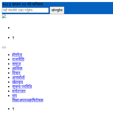
२०८३ साउन २२ गते शनिवार
९
होमपेज
राजनीति
समाज
आर्थिक
विचार
अन्तर्वार्ता
खेलकुद
सुचना प्रविधि
मनोरन्जन
थप
शिक्षा
अपराध
कृषि
रोचक
९