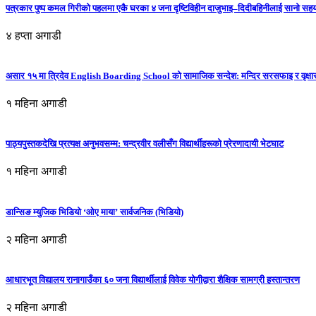
पत्रकार पुष्प कमल गिरीको पहलमा एकै घरका ४ जना दृष्टिविहीन दाजुभाइ–दिदीबहिनीलाई सानो सह
४ हप्ता अगाडी
असार १५ मा त्रिदेव English Boarding School को सामाजिक सन्देश: मन्दिर सरसफाइ र वृक्षा
१ महिना अगाडी
पाठ्यपुस्तकदेखि प्रत्यक्ष अनुभवसम्म: चन्द्रवीर वलीसँग विद्यार्थीहरूको प्रेरणादायी भेटघाट
१ महिना अगाडी
डान्सिङ म्युजिक भिडियो ‘ओए माया’ सार्वजनिक (भिडियो)
२ महिना अगाडी
आधारभूत विद्यालय रानागाउँका ६० जना विद्यार्थीलाई विवेक योगीद्वारा शैक्षिक सामग्री हस्तान्तरण
२ महिना अगाडी