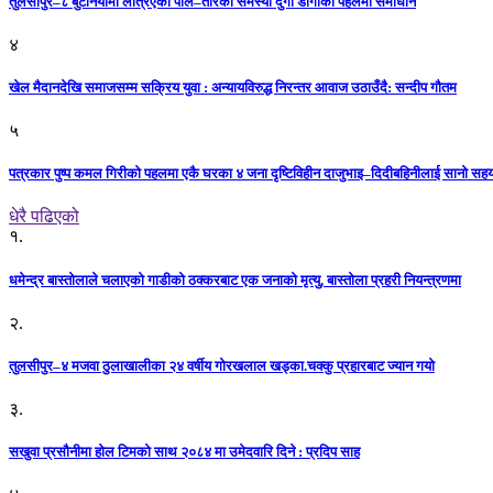
तुलसीपुर–८ बुटेनियामा लत्रिएको पोल–तारको समस्या दुर्गा डाँगीको पहलमा समाधान
४
खेल मैदानदेखि समाजसम्म सक्रिय युवा : अन्यायविरुद्ध निरन्तर आवाज उठाउँदै: सन्दीप गौतम
५
पत्रकार पुष्प कमल गिरीको पहलमा एकै घरका ४ जना दृष्टिविहीन दाजुभाइ–दिदीबहिनीलाई सानो सह
धेरै पढिएको
१.
धमेन्द्र बास्तोलाले चलाएको गाडीको ठक्करबाट एक जनाको मृत्यु, बास्तोला प्रहरी नियन्त्रणमा
२.
तुलसीपुर–४ मजवा ठुलाखालीका २४ वर्षीय गोरखलाल खड्का.चक्कु प्रहारबाट ज्यान गयो
३.
सखुवा प्रसौनीमा होल टिमको साथ २०८४ मा उमेदवारि दिने : प्रदिप साह