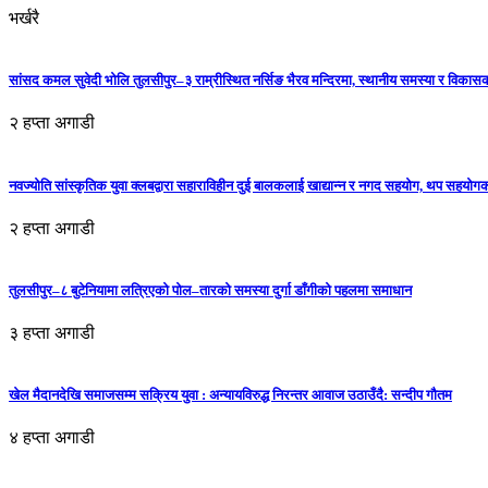
भर्खरै
सांसद कमल सुवेदी भोलि तुलसीपुर–३ राम्रीस्थित नर्सिङ भैरव मन्दिरमा, स्थानीय समस्या र विकासक
२ हप्ता अगाडी
नवज्योति सांस्कृतिक युवा क्लबद्वारा सहाराविहीन दुई बालकलाई खाद्यान्न र नगद सहयोग, थप सहयो
२ हप्ता अगाडी
तुलसीपुर–८ बुटेनियामा लत्रिएको पोल–तारको समस्या दुर्गा डाँगीको पहलमा समाधान
३ हप्ता अगाडी
खेल मैदानदेखि समाजसम्म सक्रिय युवा : अन्यायविरुद्ध निरन्तर आवाज उठाउँदै: सन्दीप गौतम
४ हप्ता अगाडी