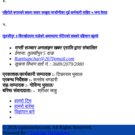
४.
पहिराेले बगाएकाे बसमा सवार सखुवा प्रसाैनीका दुई कर्मचारी सहित ५ जना वेपता
५.
तुलसीपुर ३ शिरखोलामा सडेको अवस्थामा भेटिएको शवको पहिचान खुल्यो
राप्ती सञ्चार अनलाइन खबर प्रालि द्वारा संचालित
ठेगाना: तुलसीपुर 5 दाङ
Raptisanchar@2670gmail.com
सूचना विभाग दर्ता नं. : 3689/2079/2080
प्रकाशक/कार्यकारी सम्पादक :-
टिकाराम भुसाल
प्रबन्ध निर्देशक :-
सन्तोष भण्डारी
सह-सम्पादक :- गोविन्द भुसाल/
बरिष्ठ संवाददाता: –
श्रीधर साहु
हाम्रो टिम
हाम्रो बारेमा
विज्ञापन बारे
©
2026 raptisanchar.com, All Rights Reserved.
Powered By :
TopLine Technology