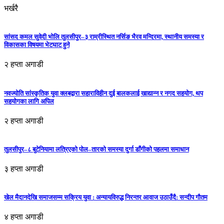
भर्खरै
सांसद कमल सुवेदी भोलि तुलसीपुर–३ राम्रीस्थित नर्सिङ भैरव मन्दिरमा, स्थानीय समस्या र
विकासका विषयमा भेटघाट हुने
२ हप्ता अगाडी
नवज्योति सांस्कृतिक युवा क्लबद्वारा सहाराविहीन दुई बालकलाई खाद्यान्न र नगद सहयोग, थप
सहयोगका लागि अपिल
२ हप्ता अगाडी
तुलसीपुर–८ बुटेनियामा लत्रिएको पोल–तारको समस्या दुर्गा डाँगीको पहलमा समाधान
३ हप्ता अगाडी
खेल मैदानदेखि समाजसम्म सक्रिय युवा : अन्यायविरुद्ध निरन्तर आवाज उठाउँदै: सन्दीप गौतम
४ हप्ता अगाडी