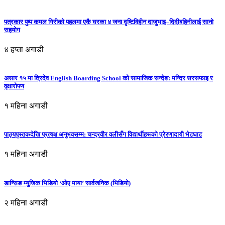
पत्रकार पुष्प कमल गिरीको पहलमा एकै घरका ४ जना दृष्टिविहीन दाजुभाइ–दिदीबहिनीलाई सानो
सहयोग
४ हप्ता अगाडी
असार १५ मा त्रिदेव English Boarding School को सामाजिक सन्देश: मन्दिर सरसफाइ र
वृक्षारोपण
१ महिना अगाडी
पाठ्यपुस्तकदेखि प्रत्यक्ष अनुभवसम्म: चन्द्रवीर वलीसँग विद्यार्थीहरूको प्रेरणादायी भेटघाट
१ महिना अगाडी
डान्सिङ म्युजिक भिडियो ‘ओए माया’ सार्वजनिक (भिडियो)
२ महिना अगाडी