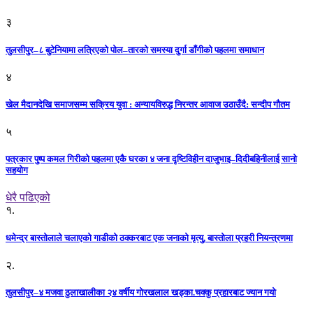
३
तुलसीपुर–८ बुटेनियामा लत्रिएको पोल–तारको समस्या दुर्गा डाँगीको पहलमा समाधान
४
खेल मैदानदेखि समाजसम्म सक्रिय युवा : अन्यायविरुद्ध निरन्तर आवाज उठाउँदै: सन्दीप गौतम
५
पत्रकार पुष्प कमल गिरीको पहलमा एकै घरका ४ जना दृष्टिविहीन दाजुभाइ–दिदीबहिनीलाई सानो
सहयोग
धेरै पढिएको
१.
धमेन्द्र बास्तोलाले चलाएको गाडीको ठक्करबाट एक जनाको मृत्यु, बास्तोला प्रहरी नियन्त्रणमा
२.
तुलसीपुर–४ मजवा ठुलाखालीका २४ वर्षीय गोरखलाल खड्का.चक्कु प्रहारबाट ज्यान गयो