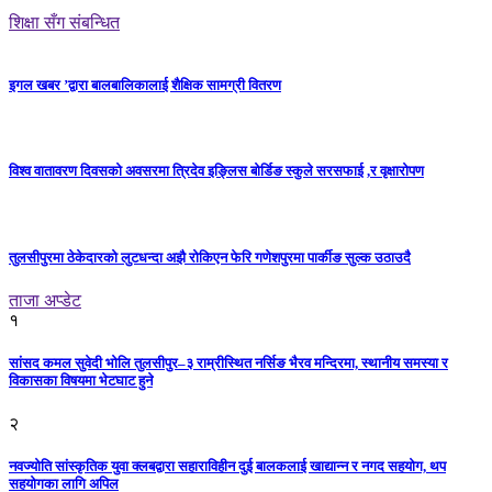
शिक्षा सँग संबन्धित
इगल खबर ’द्वारा बालबालिकालाई शैक्षिक सामग्री वितरण
विश्व वातावरण दिवसको अवसरमा त्रिदेव इङ्लिस बोर्डिङ स्कुले सरसफाई ,र वृक्षारोपण
तुलसीपुरमा ठेकेदारको लुटधन्दा अझै रोकिएन फेरि गणेशपुरमा पार्कीङ सुल्क उठाउदै
ताजा अप्डेट
१
सांसद कमल सुवेदी भोलि तुलसीपुर–३ राम्रीस्थित नर्सिङ भैरव मन्दिरमा, स्थानीय समस्या र
विकासका विषयमा भेटघाट हुने
२
नवज्योति सांस्कृतिक युवा क्लबद्वारा सहाराविहीन दुई बालकलाई खाद्यान्न र नगद सहयोग, थप
सहयोगका लागि अपिल