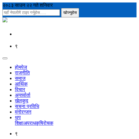
२०८३ साउन २२ गते शनिवार
९
होमपेज
राजनीति
समाज
आर्थिक
विचार
अन्तर्वार्ता
खेलकुद
सुचना प्रविधि
मनोरन्जन
थप
शिक्षा
अपराध
कृषि
रोचक
९