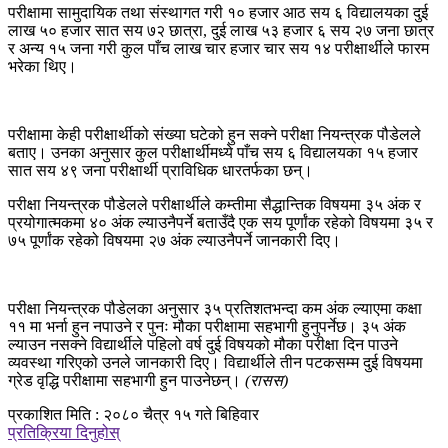
परीक्षामा सामुदायिक तथा संस्थागत गरी १० हजार आठ सय ६ विद्यालयका दुई
लाख ५० हजार सात सय ७२ छात्रा, दुई लाख ५३ हजार ६ सय २७ जना छात्र
र अन्य १५ जना गरी कुल पाँच लाख चार हजार चार सय १४ परीक्षार्थीले फारम
भरेका थिए।
परीक्षामा केही परीक्षार्थीको संख्या घटेको हुन सक्ने परीक्षा नियन्त्रक पौडेलले
बताए। उनका अनुसार कुल परीक्षार्थीमध्ये पाँच सय ६ विद्यालयका १५ हजार
सात सय ४९ जना परीक्षार्थी प्राविधिक धारतर्फका छन्।
परीक्षा नियन्त्रक पौडेलले परीक्षार्थीले कम्तीमा सैद्धान्तिक विषयमा ३५ अंक र
प्रयोगात्मकमा ४० अंक ल्याउनैपर्ने बताउँदै एक सय पूर्णांक रहेको विषयमा ३५ र
७५ पूर्णांक रहेको विषयमा २७ अंक ल्याउनैपर्ने जानकारी दिए।
परीक्षा नियन्त्रक पौडेलका अनुसार ३५ प्रतिशतभन्दा कम अंक ल्याएमा कक्षा
११ मा भर्ना हुन नपाउने र पुनः मौका परीक्षामा सहभागी हुनुपर्नेछ। ३५ अंक
ल्याउन नसक्ने विद्यार्थीले पहिलो वर्ष दुई विषयको मौका परीक्षा दिन पाउने
व्यवस्था गरिएको उनले जानकारी दिए। विद्यार्थीले तीन पटकसम्म दुई विषयमा
ग्रेड वृद्धि परीक्षामा सहभागी हुन पाउनेछन्।
(रासस)
प्रकाशित मिति : २०८० चैत्र १५ गते बिहिवार
प्रतिक्रिया दिनुहोस्