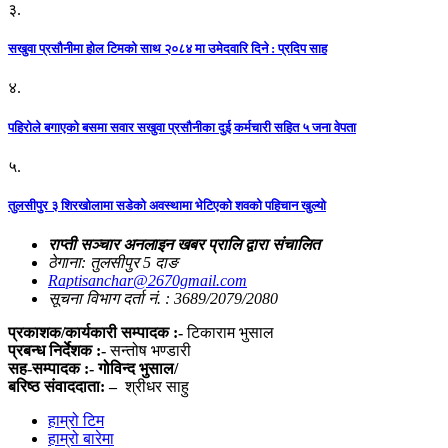
३.
सखुवा प्रसौनीमा होल टिमको साथ २०८४ मा उमेदवारि दिने : प्रदिप साह
४.
पहिराेले बगाएकाे बसमा सवार सखुवा प्रसाैनीका दुई कर्मचारी सहित ५ जना वेपता
५.
तुलसीपुर ३ शिरखोलामा सडेको अवस्थामा भेटिएको शवको पहिचान खुल्यो
राप्ती सञ्चार अनलाइन खबर प्रालि द्वारा संचालित
ठेगाना: तुलसीपुर 5 दाङ
Raptisanchar@2670gmail.com
सूचना विभाग दर्ता नं. : 3689/2079/2080
प्रकाशक/कार्यकारी सम्पादक :-
टिकाराम भुसाल
प्रबन्ध निर्देशक :-
सन्तोष भण्डारी
सह-सम्पादक :- गोविन्द भुसाल/
बरिष्ठ संवाददाता: –
श्रीधर साहु
हाम्रो टिम
हाम्रो बारेमा