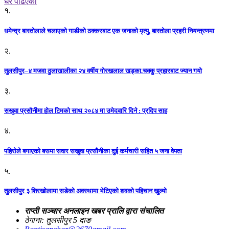
धेरै पढिएको
१.
धमेन्द्र बास्तोलाले चलाएको गाडीको ठक्करबाट एक जनाको मृत्यु, बास्तोला प्रहरी नियन्त्रणमा
२.
तुलसीपुर–४ मजवा ठुलाखालीका २४ वर्षीय गोरखलाल खड्का.चक्कु प्रहारबाट ज्यान गयो
३.
सखुवा प्रसौनीमा होल टिमको साथ २०८४ मा उमेदवारि दिने : प्रदिप साह
४.
पहिराेले बगाएकाे बसमा सवार सखुवा प्रसाैनीका दुई कर्मचारी सहित ५ जना वेपता
५.
तुलसीपुर ३ शिरखोलामा सडेको अवस्थामा भेटिएको शवको पहिचान खुल्यो
राप्ती सञ्चार अनलाइन खबर प्रालि द्वारा संचालित
ठेगाना: तुलसीपुर 5 दाङ