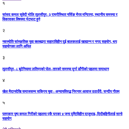
१
सांसद कमल सुवेदी भोलि तुलसीपुर–३ राम्रीस्थित नर्सिङ भैरव मन्दिरमा, स्थानीय समस्या र
विकासका विषयमा भेटघाट हुने
२
नवज्योति सांस्कृतिक युवा क्लबद्वारा सहाराविहीन दुई बालकलाई खाद्यान्न र नगद सहयोग, थप
सहयोगका लागि अपिल
३
तुलसीपुर–८ बुटेनियामा लत्रिएको पोल–तारको समस्या दुर्गा डाँगीको पहलमा समाधान
४
खेल मैदानदेखि समाजसम्म सक्रिय युवा : अन्यायविरुद्ध निरन्तर आवाज उठाउँदै: सन्दीप गौतम
५
पत्रकार पुष्प कमल गिरीको पहलमा एकै घरका ४ जना दृष्टिविहीन दाजुभाइ–दिदीबहिनीलाई सानो
सहयोग