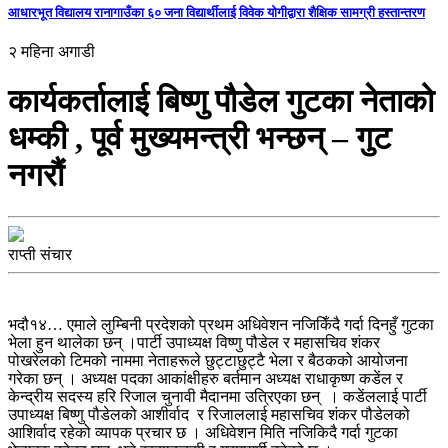
आधारभूत विद्यालय रानागाउँका ६० जना विद्यार्थीलाई विवेक योगीद्वारा शैक्षिक सामग्री हस्तान्तरण
२ महिना अगाडी
कार्यकर्तालाई बिष्णु पौडेल गुटका नेताको
धम्की , पूर्व मुख्यमन्त्री भन्छन् – गुट
नगरौं
राप्ती संचार
भदौ१४… एमाले लुम्बिनी प्रदेशको प्रथम अधिवेशन नजिकिँदै गर्दा दिनहुँ गुटका
भेला हुन थालेका छन् ।पार्टी उपाध्यक्ष विष्णु पौडेल र महासचिव शंकर
पोखरेलको टिमको नाममा नेताहरूले छुट्टाछुट्टै भेला र बैठकको आयोजना
गरेका छन् । अध्यक्ष पदका आकांक्षीहरु बर्तमान अध्यक्ष राधाकृष्ण कडेंल र
केन्द्रीय सदस्य हरि रिजाल चुनावी मैदानमा उत्रिएका छन् । कडेंललाई पार्टी
उपाध्यक्ष बिष्णु पौडेलको आशीर्वाद र रिजाललाई महासचिव शंकर पौडेलको
आशिर्वाद रहेको व्यापक प्रचार छ । अधिवेशन मिति नजिकिदै गर्दा गुटका