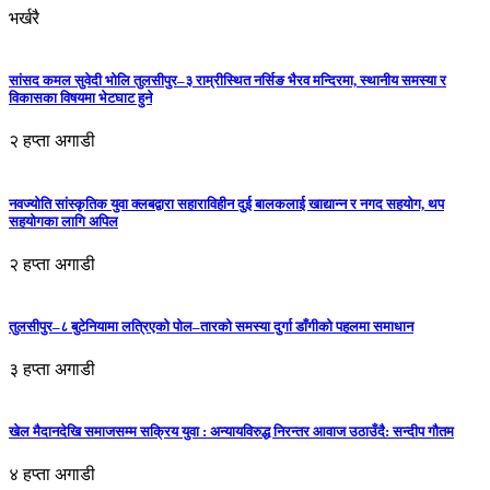
भर्खरै
सांसद कमल सुवेदी भोलि तुलसीपुर–३ राम्रीस्थित नर्सिङ भैरव मन्दिरमा, स्थानीय समस्या र
विकासका विषयमा भेटघाट हुने
२ हप्ता अगाडी
नवज्योति सांस्कृतिक युवा क्लबद्वारा सहाराविहीन दुई बालकलाई खाद्यान्न र नगद सहयोग, थप
सहयोगका लागि अपिल
२ हप्ता अगाडी
तुलसीपुर–८ बुटेनियामा लत्रिएको पोल–तारको समस्या दुर्गा डाँगीको पहलमा समाधान
३ हप्ता अगाडी
खेल मैदानदेखि समाजसम्म सक्रिय युवा : अन्यायविरुद्ध निरन्तर आवाज उठाउँदै: सन्दीप गौतम
४ हप्ता अगाडी