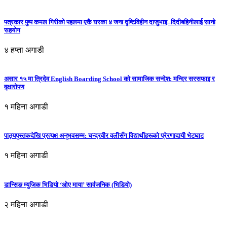
पत्रकार पुष्प कमल गिरीको पहलमा एकै घरका ४ जना दृष्टिविहीन दाजुभाइ–दिदीबहिनीलाई सानो
सहयोग
४ हप्ता अगाडी
असार १५ मा त्रिदेव English Boarding School को सामाजिक सन्देश: मन्दिर सरसफाइ र
वृक्षारोपण
१ महिना अगाडी
पाठ्यपुस्तकदेखि प्रत्यक्ष अनुभवसम्म: चन्द्रवीर वलीसँग विद्यार्थीहरूको प्रेरणादायी भेटघाट
१ महिना अगाडी
डान्सिङ म्युजिक भिडियो ‘ओए माया’ सार्वजनिक (भिडियो)
२ महिना अगाडी