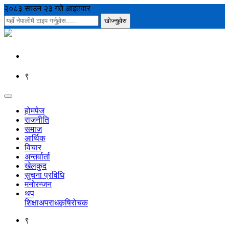
२०८३ साउन २३ गते आइतवार
९
होमपेज
राजनीति
समाज
आर्थिक
विचार
अन्तर्वार्ता
खेलकुद
सुचना प्रविधि
मनोरन्जन
थप
शिक्षा
अपराध
कृषि
रोचक
९