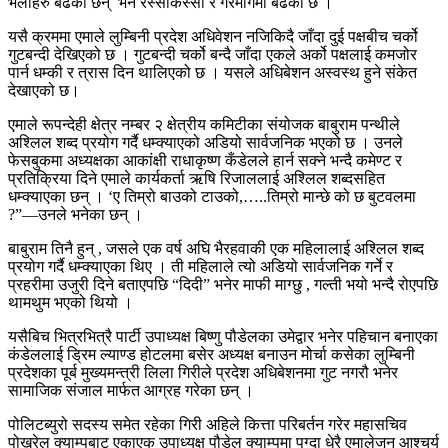
भेलाहरु बढेका छन् भने रस्साकस्सी र गरमागर्मी बढेको छ ।
यसै क्रममा एमाले लुम्बिनी प्रदेश अधिवेशन नजिकिदै जाँदा दुई पक्षबीच चर्को
गुटबन्दी देखिएको छ । गुटबन्दी चर्को बन्दै जाँदा एकले अर्को पक्षलाई कमजोर
पार्न धम्की र त्रास दिन थालिएको छ । यसले अधिबेशन अस्वस्थ हुने संकेत
देखाएको छ।
एमाले रूपन्देही क्षेत्र नम्बर २ क्षेत्रीय कमिटीका संयोजक बाबुराम पन्थीले
अश्लिल शब्द प्रयोग गर्दै धम्क्याएको अडियो सार्वजनिक भएको छ । उनले
फेसबुकमा अध्यक्षका आकांक्षी राधाकृष्ण कँडेलले हार्न सक्ने भन्दै कमेण्ट र
प्रतिक्रिया दिने एमाले कार्यकर्ता ऋषि रिजाललाई अश्लिल शब्दसहित
धम्क्याएका छन् । ‘ए तिम्रो बाउको टाउको,…..तिम्रो मान्छे को छ बुटवलमा
?”—उनले भनेका छन् ।
बाबुराम तिनै हुन् , जसले एक वर्ष अघि भैरहवाकी एक महिलालाई अश्लिल शब्द
प्रयोग गर्दै धम्क्याएका थिए । ती महिलाले त्यो अडियो सार्वजनिक गर्ने र
प्रहरीमा उजुरी दिने बताएपछि “दिदी” भनेर माफी माग्छु , गल्ती भयो भन्दै रोएपछि
थामथुम भएको थियो ।
यसैबिच भित्रभित्रै पार्टी उपाध्यक्ष बिष्णु पौडेलका उमेद्वार भनेर पहिचान बनाएका
कंडेललाई ड्रिम ल्याण्ड होटलमा बसेर अध्यक्ष बनाउन मोर्चा कसेका लुम्बिनी
प्रदेशका पूर्ब मुख्यमन्त्री लिला गिरीले प्रदेश अधिबेशनमा गुट नगरौ भनेर
सामाजिक संजाल मार्फत आग्रह गरेका छन् ।
पोलिटब्युरो सदस्य समेत रहेका गिरी अहिले कित्ता परिबर्तन गरेर महासचिव
पोखरेल क्याम्पबाट एकाएक उपाध्यक्ष पौडेल क्याम्पमा पुग्दा धेरै एमालेजन आश्चर्य