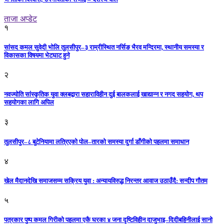
ताजा अप्डेट
१
सांसद कमल सुवेदी भोलि तुलसीपुर–३ राम्रीस्थित नर्सिङ भैरव मन्दिरमा, स्थानीय समस्या र
विकासका विषयमा भेटघाट हुने
२
नवज्योति सांस्कृतिक युवा क्लबद्वारा सहाराविहीन दुई बालकलाई खाद्यान्न र नगद सहयोग, थप
सहयोगका लागि अपिल
३
तुलसीपुर–८ बुटेनियामा लत्रिएको पोल–तारको समस्या दुर्गा डाँगीको पहलमा समाधान
४
खेल मैदानदेखि समाजसम्म सक्रिय युवा : अन्यायविरुद्ध निरन्तर आवाज उठाउँदै: सन्दीप गौतम
५
पत्रकार पुष्प कमल गिरीको पहलमा एकै घरका ४ जना दृष्टिविहीन दाजुभाइ–दिदीबहिनीलाई सानो