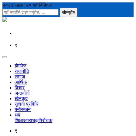
२०८३ साउन २० गते बिहिवार
९
होमपेज
राजनीति
समाज
आर्थिक
विचार
अन्तर्वार्ता
खेलकुद
सुचना प्रविधि
मनोरन्जन
थप
शिक्षा
अपराध
कृषि
रोचक
९