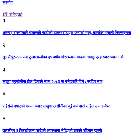
सहयोग
धेरै पढिएको
१.
धमेन्द्र बास्तोलाले चलाएको गाडीको ठक्करबाट एक जनाको मृत्यु, बास्तोला प्रहरी नियन्त्रणमा
२.
तुलसीपुर–४ मजवा ठुलाखालीका २४ वर्षीय गोरखलाल खड्का.चक्कु प्रहारबाट ज्यान गयो
३.
सखुवा प्रसौनीमा होल टिमको साथ २०८४ मा उमेदवारि दिने : प्रदिप साह
४.
पहिराेले बगाएकाे बसमा सवार सखुवा प्रसाैनीका दुई कर्मचारी सहित ५ जना वेपता
५.
तुलसीपुर ३ शिरखोलामा सडेको अवस्थामा भेटिएको शवको पहिचान खुल्यो