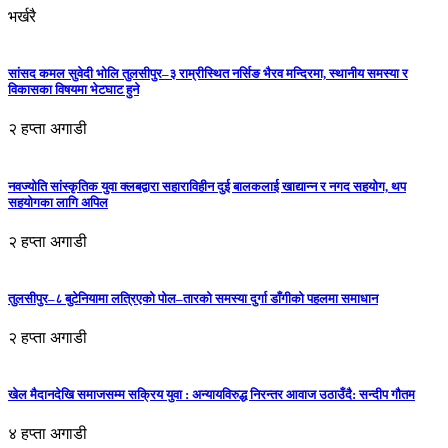
भर्खरै
सांसद कमल सुवेदी भोलि तुलसीपुर–३ राम्रीस्थित नर्सिङ भैरव मन्दिरमा, स्थानीय समस्या र
विकासका विषयमा भेटघाट हुने
२ हप्ता अगाडी
नवज्योति सांस्कृतिक युवा क्लबद्वारा सहाराविहीन दुई बालकलाई खाद्यान्न र नगद सहयोग, थप
सहयोगका लागि अपिल
२ हप्ता अगाडी
तुलसीपुर–८ बुटेनियामा लत्रिएको पोल–तारको समस्या दुर्गा डाँगीको पहलमा समाधान
२ हप्ता अगाडी
खेल मैदानदेखि समाजसम्म सक्रिय युवा : अन्यायविरुद्ध निरन्तर आवाज उठाउँदै: सन्दीप गौतम
४ हप्ता अगाडी