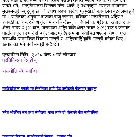
गरेर साँझ ४ बजेसम्म शपथ ग्रहण गराउने तयारी भएको जानकारी दिए छन।
उनले भने, ‘मन्त्रीमण्डल विस्तार गरेर आजै ३ पथग्रहण गराउने योजनामा
मुख्यमन्त्रीज्यु हुनुहुन्छ ।’ शपथग्रहण प्रदेश प्रमुखको कार्यालय बुटवलमा हुने
छ । स्रोतका अनुसार दाङका राजु खनाल, बाँकेका भण्डारीलाल अहिर र
रुपन्देहीका चन्द्र केश गुप्ता मन्त्री बन्दैछन् । नेपाली कांग्रेसका खनाल दाङ
क्षेत्र नम्बर २ (१) बाट, जसपाका अहिर बाँके क्षेत्र नम्बर २ (१) बाट र जनमत
पार्टीका गुप्ता रुपन्देही ५ (२) बाट प्रदेशसभामा निर्वाचित भएका थिए । गुप्ता
यसअघि सामाजिक विकास मन्त्री र अहिरचाहिँ कृषि मन्त्री बनेका थिए ।
खनालको भने नयाँ मन्त्री बन्दै छन
प्रकाशित मिति : २०८० जेष्ठ ८ गते सोमवार
प्रतिक्रिया दिनुहोस्
राजनीति सँग संबन्धित
गहते खोलामा पक्की पुल निर्माणका लागि डेढ करोडको बोलपत्र आह्वान
रमेश ओलीको लय तथा संगीतमा ‘माया लाकै हो’ बोलको गीत सार्वजनिक
जनताको विश्वास, उपभोक्ताको रोजाइ – दशरथ वलि