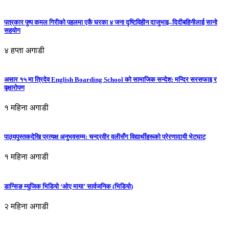
पत्रकार पुष्प कमल गिरीको पहलमा एकै घरका ४ जना दृष्टिविहीन दाजुभाइ–दिदीबहिनीलाई सानो
सहयोग
४ हप्ता अगाडी
असार १५ मा त्रिदेव English Boarding School को सामाजिक सन्देश: मन्दिर सरसफाइ र
वृक्षारोपण
१ महिना अगाडी
पाठ्यपुस्तकदेखि प्रत्यक्ष अनुभवसम्म: चन्द्रवीर वलीसँग विद्यार्थीहरूको प्रेरणादायी भेटघाट
१ महिना अगाडी
डान्सिङ म्युजिक भिडियो ‘ओए माया’ सार्वजनिक (भिडियो)
२ महिना अगाडी