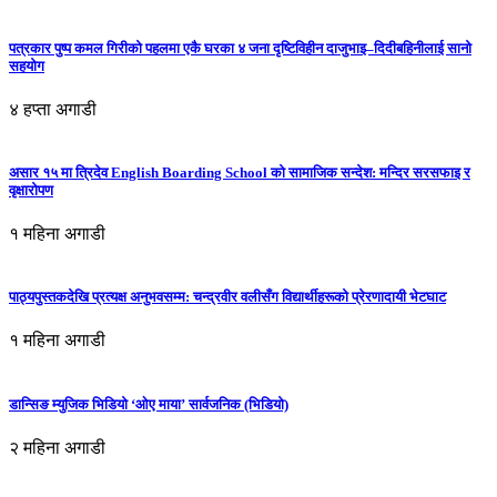
पत्रकार पुष्प कमल गिरीको पहलमा एकै घरका ४ जना दृष्टिविहीन दाजुभाइ–दिदीबहिनीलाई सानो
सहयोग
४ हप्ता अगाडी
असार १५ मा त्रिदेव English Boarding School को सामाजिक सन्देश: मन्दिर सरसफाइ र
वृक्षारोपण
१ महिना अगाडी
पाठ्यपुस्तकदेखि प्रत्यक्ष अनुभवसम्म: चन्द्रवीर वलीसँग विद्यार्थीहरूको प्रेरणादायी भेटघाट
१ महिना अगाडी
डान्सिङ म्युजिक भिडियो ‘ओए माया’ सार्वजनिक (भिडियो)
२ महिना अगाडी