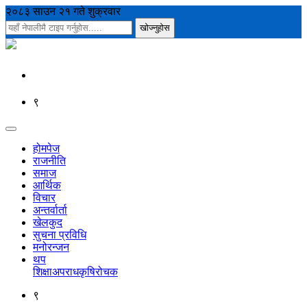
२०८३ साउन २१ गते शुक्रवार
९
होमपेज
राजनीति
समाज
आर्थिक
विचार
अन्तर्वार्ता
खेलकुद
सुचना प्रविधि
मनोरन्जन
थप
शिक्षा
अपराध
कृषि
रोचक
९