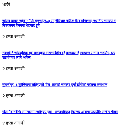
भर्खरै
सांसद कमल सुवेदी भोलि तुलसीपुर–३ राम्रीस्थित नर्सिङ भैरव मन्दिरमा, स्थानीय समस्या र
विकासका विषयमा भेटघाट हुने
२ हप्ता अगाडी
नवज्योति सांस्कृतिक युवा क्लबद्वारा सहाराविहीन दुई बालकलाई खाद्यान्न र नगद सहयोग, थप
सहयोगका लागि अपिल
२ हप्ता अगाडी
तुलसीपुर–८ बुटेनियामा लत्रिएको पोल–तारको समस्या दुर्गा डाँगीको पहलमा समाधान
२ हप्ता अगाडी
खेल मैदानदेखि समाजसम्म सक्रिय युवा : अन्यायविरुद्ध निरन्तर आवाज उठाउँदै: सन्दीप गौतम
४ हप्ता अगाडी