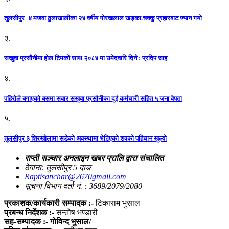
तुलसीपुर–४ मजवा ठुलाखालीका २४ वर्षीय गोरखलाल खड्का.चक्कु प्रहारबाट ज्यान गयो
३.
सखुवा प्रसौनीमा होल टिमको साथ २०८४ मा उमेदवारि दिने : प्रदिप साह
४.
पहिराेले बगाएकाे बसमा सवार सखुवा प्रसाैनीका दुई कर्मचारी सहित ५ जना वेपता
५.
तुलसीपुर ३ शिरखोलामा सडेको अवस्थामा भेटिएको शवको पहिचान खुल्यो
राप्ती सञ्चार अनलाइन खबर प्रालि द्वारा संचालित
ठेगाना: तुलसीपुर 5 दाङ
Raptisanchar@2670gmail.com
सूचना विभाग दर्ता नं. : 3689/2079/2080
प्रकाशक/कार्यकारी सम्पादक :-
टिकाराम भुसाल
प्रबन्ध निर्देशक :-
सन्तोष भण्डारी
सह-सम्पादक :- गोविन्द भुसाल/