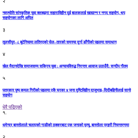
२
नवज्योति सांस्कृतिक युवा क्लबद्वारा सहाराविहीन दुई बालकलाई खाद्यान्न र नगद सहयोग, थप
सहयोगका लागि अपिल
३
तुलसीपुर–८ बुटेनियामा लत्रिएको पोल–तारको समस्या दुर्गा डाँगीको पहलमा समाधान
४
खेल मैदानदेखि समाजसम्म सक्रिय युवा : अन्यायविरुद्ध निरन्तर आवाज उठाउँदै: सन्दीप गौतम
५
पत्रकार पुष्प कमल गिरीको पहलमा एकै घरका ४ जना दृष्टिविहीन दाजुभाइ–दिदीबहिनीलाई सानो
सहयोग
धेरै पढिएको
१.
धमेन्द्र बास्तोलाले चलाएको गाडीको ठक्करबाट एक जनाको मृत्यु, बास्तोला प्रहरी नियन्त्रणमा
२.