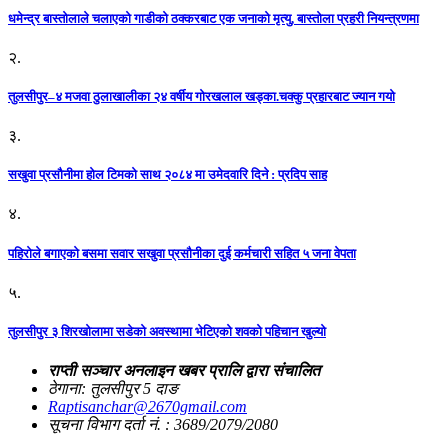
धमेन्द्र बास्तोलाले चलाएको गाडीको ठक्करबाट एक जनाको मृत्यु, बास्तोला प्रहरी नियन्त्रणमा
२.
तुलसीपुर–४ मजवा ठुलाखालीका २४ वर्षीय गोरखलाल खड्का.चक्कु प्रहारबाट ज्यान गयो
३.
सखुवा प्रसौनीमा होल टिमको साथ २०८४ मा उमेदवारि दिने : प्रदिप साह
४.
पहिराेले बगाएकाे बसमा सवार सखुवा प्रसाैनीका दुई कर्मचारी सहित ५ जना वेपता
५.
तुलसीपुर ३ शिरखोलामा सडेको अवस्थामा भेटिएको शवको पहिचान खुल्यो
राप्ती सञ्चार अनलाइन खबर प्रालि द्वारा संचालित
ठेगाना: तुलसीपुर 5 दाङ
Raptisanchar@2670gmail.com
सूचना विभाग दर्ता नं. : 3689/2079/2080