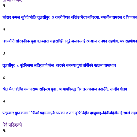
१
सांसद कमल सुवेदी भोलि तुलसीपुर–३ राम्रीस्थित नर्सिङ भैरव मन्दिरमा, स्थानीय समस्या र विकासक
२
नवज्योति सांस्कृतिक युवा क्लबद्वारा सहाराविहीन दुई बालकलाई खाद्यान्न र नगद सहयोग, थप सहयो
३
तुलसीपुर–८ बुटेनियामा लत्रिएको पोल–तारको समस्या दुर्गा डाँगीको पहलमा समाधान
४
खेल मैदानदेखि समाजसम्म सक्रिय युवा : अन्यायविरुद्ध निरन्तर आवाज उठाउँदै: सन्दीप गौतम
५
पत्रकार पुष्प कमल गिरीको पहलमा एकै घरका ४ जना दृष्टिविहीन दाजुभाइ–दिदीबहिनीलाई सानो सह
धेरै पढिएको
१.