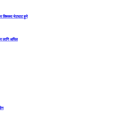
ा विषयमा भेटघाट हुने
गका लागि अपिल
योग