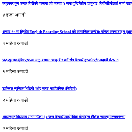
पत्रकार पुष्प कमल गिरीको पहलमा एकै घरका ४ जना दृष्टिविहीन दाजुभाइ–दिदीबहिनीलाई सानो सह
४ हप्ता अगाडी
असार १५ मा त्रिदेव English Boarding School को सामाजिक सन्देश: मन्दिर सरसफाइ र वृक्षा
१ महिना अगाडी
पाठ्यपुस्तकदेखि प्रत्यक्ष अनुभवसम्म: चन्द्रवीर वलीसँग विद्यार्थीहरूको प्रेरणादायी भेटघाट
१ महिना अगाडी
डान्सिङ म्युजिक भिडियो ‘ओए माया’ सार्वजनिक (भिडियो)
२ महिना अगाडी
आधारभूत विद्यालय रानागाउँका ६० जना विद्यार्थीलाई विवेक योगीद्वारा शैक्षिक सामग्री हस्तान्तरण
२ महिना अगाडी