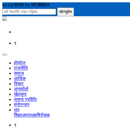
२०८३ साउन २० गते बिहिवार
९
होमपेज
राजनीति
समाज
आर्थिक
विचार
अन्तर्वार्ता
खेलकुद
सुचना प्रविधि
मनोरन्जन
थप
शिक्षा
अपराध
कृषि
रोचक
९