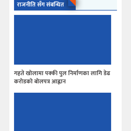
राजनीति सँग संबन्धित
गहते खोलामा पक्की पुल निर्माणका लागि डेढ
करोडको बोलपत्र आह्वान