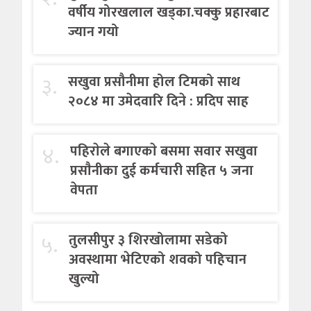
वर्षीय गोरखलाल खड्का.चक्कु प्रहारबाट
ज्यान गयो
३.
सखुवा प्रसौनीमा होल टिमको साथ
२०८४ मा उमेदवारि दिने : प्रदिप साह
४.
पहिराेले बगाएकाे बसमा सवार सखुवा
प्रसाैनीका दुई कर्मचारी सहित ५ जना
वेपता
५.
तुलसीपुर ३ शिरखोलामा सडेको
अवस्थामा भेटिएको शवको पहिचान
खुल्यो