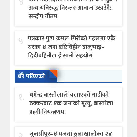
४
अन्यायविरुद्ध निरन्तर आवाज उठाउँदै:
सन्दीप गौतम
५
पत्रकार पुष्प कमल गिरीको पहलमा एकै
घरका ४ जना दृष्टिविहीन दाजुभाइ–
दिदीबहिनीलाई सानो सहयोग
धेरै पढिएको
१.
धमेन्द्र बास्तोलाले चलाएको गाडीको
ठक्करबाट एक जनाको मृत्यु, बास्तोला
प्रहरी नियन्त्रणमा
२.
तुलसीपुर–४ मजवा ठुलाखालीका २४