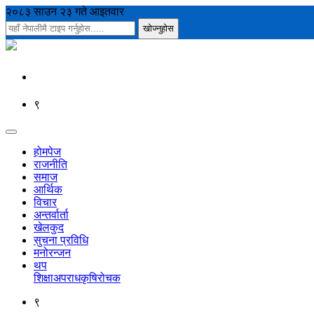
२०८३ साउन २३ गते आइतवार
९
होमपेज
राजनीति
समाज
आर्थिक
विचार
अन्तर्वार्ता
खेलकुद
सुचना प्रविधि
मनोरन्जन
थप
शिक्षा
अपराध
कृषि
रोचक
९