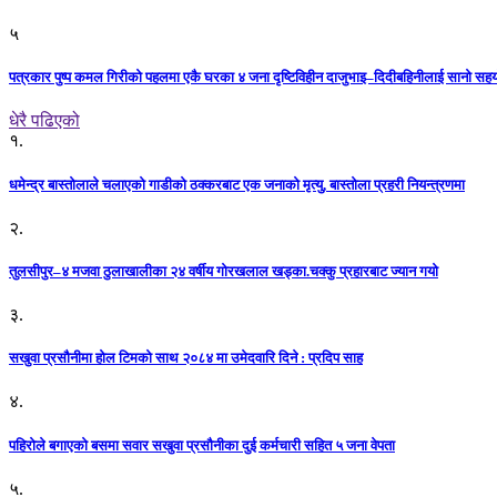
५
पत्रकार पुष्प कमल गिरीको पहलमा एकै घरका ४ जना दृष्टिविहीन दाजुभाइ–दिदीबहिनीलाई सानो सह
धेरै पढिएको
१.
धमेन्द्र बास्तोलाले चलाएको गाडीको ठक्करबाट एक जनाको मृत्यु, बास्तोला प्रहरी नियन्त्रणमा
२.
तुलसीपुर–४ मजवा ठुलाखालीका २४ वर्षीय गोरखलाल खड्का.चक्कु प्रहारबाट ज्यान गयो
३.
सखुवा प्रसौनीमा होल टिमको साथ २०८४ मा उमेदवारि दिने : प्रदिप साह
४.
पहिराेले बगाएकाे बसमा सवार सखुवा प्रसाैनीका दुई कर्मचारी सहित ५ जना वेपता
५.