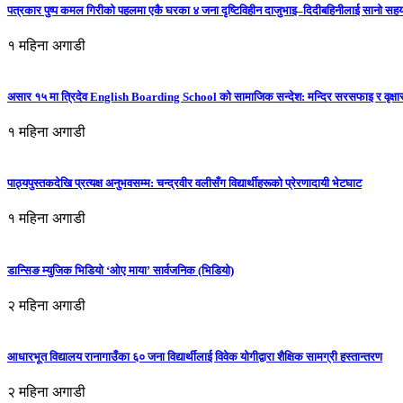
पत्रकार पुष्प कमल गिरीको पहलमा एकै घरका ४ जना दृष्टिविहीन दाजुभाइ–दिदीबहिनीलाई सानो सह
१ महिना अगाडी
असार १५ मा त्रिदेव English Boarding School को सामाजिक सन्देश: मन्दिर सरसफाइ र वृक्षा
१ महिना अगाडी
पाठ्यपुस्तकदेखि प्रत्यक्ष अनुभवसम्म: चन्द्रवीर वलीसँग विद्यार्थीहरूको प्रेरणादायी भेटघाट
१ महिना अगाडी
डान्सिङ म्युजिक भिडियो ‘ओए माया’ सार्वजनिक (भिडियो)
२ महिना अगाडी
आधारभूत विद्यालय रानागाउँका ६० जना विद्यार्थीलाई विवेक योगीद्वारा शैक्षिक सामग्री हस्तान्तरण
२ महिना अगाडी