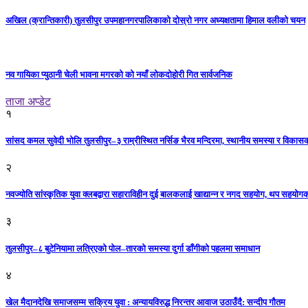
अखिल (क्रान्तिकारी) तुलसीपुर उपमहानगरपालिकाको दोस्रो नगर अध्यक्षतामा हिमाल वलीको चयन
नव गायिका प्युठानी चेली भावना मगरको को नयाँ लोकदोहोरी गित सार्वजनिक
ताजा अप्डेट
१
सांसद कमल सुवेदी भोलि तुलसीपुर–३ राम्रीस्थित नर्सिङ भैरव मन्दिरमा, स्थानीय समस्या र विकासक
२
नवज्योति सांस्कृतिक युवा क्लबद्वारा सहाराविहीन दुई बालकलाई खाद्यान्न र नगद सहयोग, थप सहयो
३
तुलसीपुर–८ बुटेनियामा लत्रिएको पोल–तारको समस्या दुर्गा डाँगीको पहलमा समाधान
४
खेल मैदानदेखि समाजसम्म सक्रिय युवा : अन्यायविरुद्ध निरन्तर आवाज उठाउँदै: सन्दीप गौतम