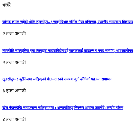
भर्खरै
सांसद कमल सुवेदी भोलि तुलसीपुर–३ राम्रीस्थित नर्सिङ भैरव मन्दिरमा, स्थानीय समस्या र विकासक
२ हप्ता अगाडी
नवज्योति सांस्कृतिक युवा क्लबद्वारा सहाराविहीन दुई बालकलाई खाद्यान्न र नगद सहयोग, थप सहयो
२ हप्ता अगाडी
तुलसीपुर–८ बुटेनियामा लत्रिएको पोल–तारको समस्या दुर्गा डाँगीको पहलमा समाधान
३ हप्ता अगाडी
खेल मैदानदेखि समाजसम्म सक्रिय युवा : अन्यायविरुद्ध निरन्तर आवाज उठाउँदै: सन्दीप गौतम
४ हप्ता अगाडी