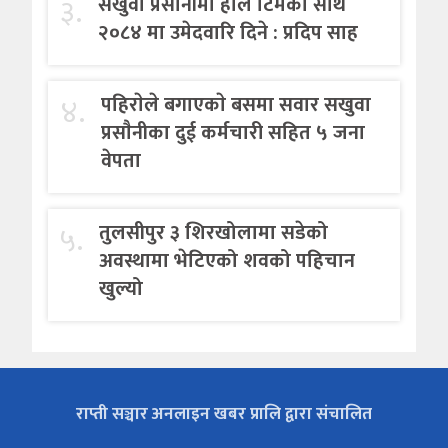
३.
सखुवा प्रसौनीमा होल टिमको साथ
२०८४ मा उमेदवारि दिने : प्रदिप साह
४.
पहिराेले बगाएकाे बसमा सवार सखुवा
प्रसाैनीका दुई कर्मचारी सहित ५ जना
वेपता
५.
तुलसीपुर ३ शिरखोलामा सडेको
अवस्थामा भेटिएको शवको पहिचान
खुल्यो
राप्ती सञ्चार अनलाइन खबर प्रालि द्वारा संचालित