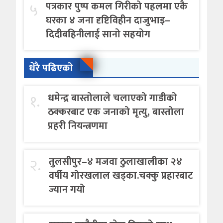
५
पत्रकार पुष्प कमल गिरीको पहलमा एकै
घरका ४ जना दृष्टिविहीन दाजुभाइ–
दिदीबहिनीलाई सानो सहयोग
धेरै पढिएको
१.
धमेन्द्र बास्तोलाले चलाएको गाडीको
ठक्करबाट एक जनाको मृत्यु, बास्तोला
प्रहरी नियन्त्रणमा
२.
तुलसीपुर–४ मजवा ठुलाखालीका २४
वर्षीय गोरखलाल खड्का.चक्कु प्रहारबाट
ज्यान गयो