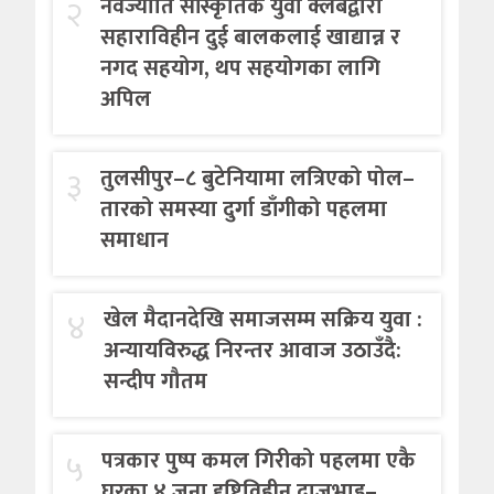
२
नवज्योति सांस्कृतिक युवा क्लबद्वारा
सहाराविहीन दुई बालकलाई खाद्यान्न र
नगद सहयोग, थप सहयोगका लागि
अपिल
३
तुलसीपुर–८ बुटेनियामा लत्रिएको पोल–
तारको समस्या दुर्गा डाँगीको पहलमा
समाधान
४
खेल मैदानदेखि समाजसम्म सक्रिय युवा :
अन्यायविरुद्ध निरन्तर आवाज उठाउँदै:
सन्दीप गौतम
५
पत्रकार पुष्प कमल गिरीको पहलमा एकै
घरका ४ जना दृष्टिविहीन दाजुभाइ–