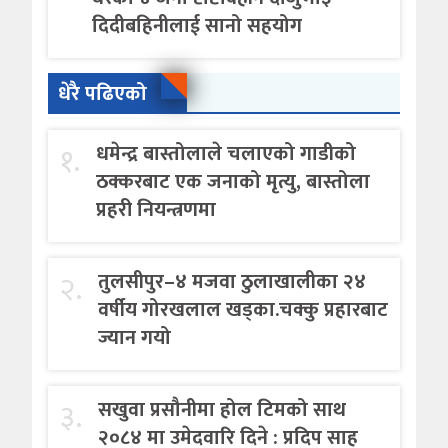
दिदीबहिनीलाई सानो सहयोग
धेरै पढिएको
१.
धमेन्द्र बास्तोलाले चलाएको गाडीको
ठक्करबाट एक जनाको मृत्यु, बास्तोला
प्रहरी नियन्त्रणमा
२.
तुलसीपुर–४ मजवा ठुलाखालीका २४
वर्षीय गोरखलाल खड्का.चक्कु प्रहारबाट
ज्यान गयो
३.
सखुवा प्रसौनीमा होल टिमको साथ
२०८४ मा उमेदवारि दिने : प्रदिप साह