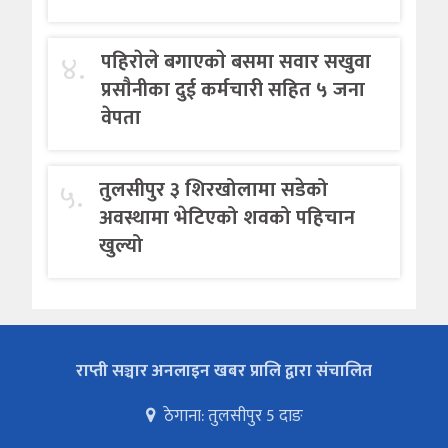
४.
पहिराेले बगाएकाे बसमा सवार सखुवा
प्रसाैनीका दुई कर्मचारी सहित ५ जना
वेपता
५.
तुलसीपुर ३ शिरखोलामा सडेको
अवस्थामा भेटिएको शवको पहिचान
खुल्यो
राप्ती सञ्चार अनलाइन खबर प्रालि द्वारा संचालित
ठेगाना: तुलसीपुर 5 दाङ