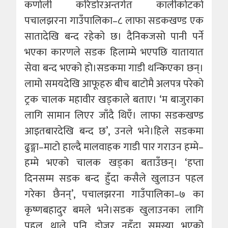
कर्णाली करिडोरअन्तर्गत कालीकोटको
पचालझरना गाउँपालिका–८ लाफा सडकखण्ड एक
सातादेखि बन्द रहेको छ। दैनिकजसो पानी पर्ने
भएका कारणले सडक हिलाम्मे भएपछि यातायात
सेवा बन्द भएको हो।सडकमा गाडी थन्किएका छन्।
लामो समयदेखि आफूहरु बीच बाटोमै अलपत्र परेको
ट्रक चालक महावीर खड्काले बताए। ‘म बाजुराका
लागि सामान लिएर जाँदै थिएँ। लाफा सडकखण्ड
आइतबारदेखि बन्द छ’, उनले भने।हिले सडकमा
ढुङ्गा–माटो हाल्दै मालवाहक गाडी पार गराउन हम्मे–
हम्मे भएको चालक खड्का बताउँछन्। ‘हप्ता
दिनसम्म सडक बन्द हुँदा कसैले खुलाउन पहल
गरेका छैनन्’, पचालझरना गाउँपालिका–७ का
कृष्णबहादुर बमले भने।सडक खुलाउनका लागि
पहल थाले पनि डोजर नहुँदा समस्या भएको