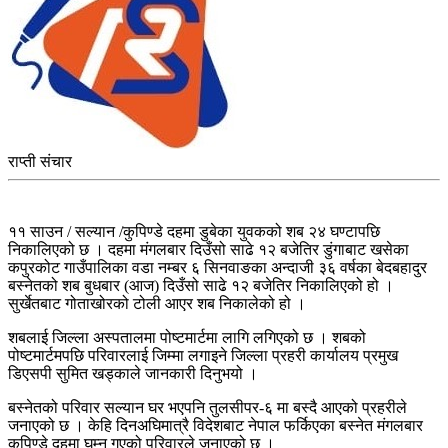
राप्ती संचार
११ साउन / सल्यान /कुपिण्डे दहमा डुबेका युवकको शब २४ घण्टापछि
निकालिएको छ । दहमा मंगलबार दिउँसो साढे १२ बजेतिर डुंगाबाट खसेका
कपुरकोट गाउँपालिका वडा नम्बर ६ सिनवाङका अन्दाजी ३६ वर्षका बेदबहादुर
बस्नेतको शब बुधबार (आज) दिउँसो साढे १२ बजेतिर निकालिएको हो ।
सुर्खेतबाट गोताखोरको टोली आएर शब निकालेको हो ।
शबलाई जिल्ला अस्पतालमा पोष्टमार्टमा लागि लगिएको छ । शबको
पोष्टमार्टमपछि परिवारलाई जिम्मा लगाइने जिल्ला प्रहरी कार्यालय प्रमुख
डिएसपी सुमित खड्काले जानकारी दिनुभयो ।
बस्नेतको परिवार सल्यान घर भएपनि तुलसीपर-६ मा बस्दै आएको प्रहरीले
जनाएको छ । केहि दिनअघिमात्रै विदेशबाट नेपाल फर्किएका बस्नेत मंगलबार
कुपिण्डे दहमा घुम्न गएको परिवारले जनाएको छ ।