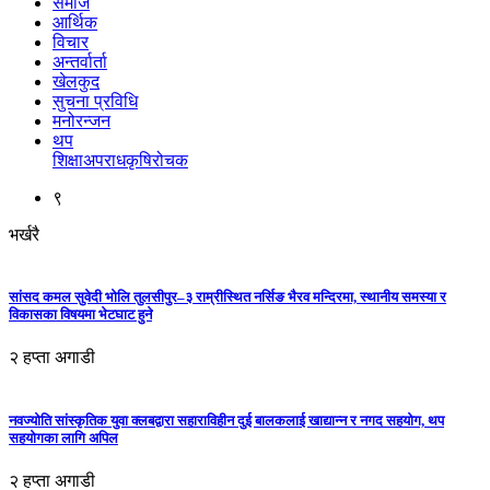
समाज
आर्थिक
विचार
अन्तर्वार्ता
खेलकुद
सुचना प्रविधि
मनोरन्जन
थप
शिक्षा
अपराध
कृषि
रोचक
९
भर्खरै
सांसद कमल सुवेदी भोलि तुलसीपुर–३ राम्रीस्थित नर्सिङ भैरव मन्दिरमा, स्थानीय समस्या र
विकासका विषयमा भेटघाट हुने
२ हप्ता अगाडी
नवज्योति सांस्कृतिक युवा क्लबद्वारा सहाराविहीन दुई बालकलाई खाद्यान्न र नगद सहयोग, थप
सहयोगका लागि अपिल
२ हप्ता अगाडी