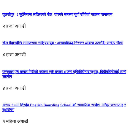
तुलसीपुर–८ बुटेनियामा लत्रिएको पोल–तारको समस्या दुर्गा डाँगीको पहलमा समाधान
२ हप्ता अगाडी
खेल मैदानदेखि समाजसम्म सक्रिय युवा : अन्यायविरुद्ध निरन्तर आवाज उठाउँदै: सन्दीप गौतम
४ हप्ता अगाडी
पत्रकार पुष्प कमल गिरीको पहलमा एकै घरका ४ जना दृष्टिविहीन दाजुभाइ–दिदीबहिनीलाई सानो
सहयोग
४ हप्ता अगाडी
असार १५ मा त्रिदेव English Boarding School को सामाजिक सन्देश: मन्दिर सरसफाइ र
वृक्षारोपण
१ महिना अगाडी