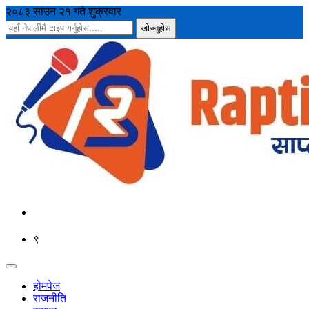
२०८३ साउन २१ गते शुक्रवार
९
होमपेज
राजनीति