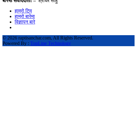
बरिष्ठ संवाददाता: –
श्रीधर साहु
हाम्रो टिम
हाम्रो बारेमा
विज्ञापन बारे
©
2026 raptisanchar.com, All Rights Reserved.
Powered By :
TopLine Technology