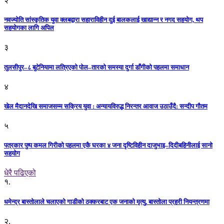
२
नवज्योति सांस्कृतिक युवा क्लबद्वारा सहाराविहीन दुई बालकलाई खाद्यान्न र नगद सहयोग, थप
सहयोगका लागि अपिल
३
तुलसीपुर–८ बुटेनियामा लत्रिएको पोल–तारको समस्या दुर्गा डाँगीको पहलमा समाधान
४
खेल मैदानदेखि समाजसम्म सक्रिय युवा : अन्यायविरुद्ध निरन्तर आवाज उठाउँदै: सन्दीप गौतम
५
पत्रकार पुष्प कमल गिरीको पहलमा एकै घरका ४ जना दृष्टिविहीन दाजुभाइ–दिदीबहिनीलाई सानो
सहयोग
धेरै पढिएको
१.
धमेन्द्र बास्तोलाले चलाएको गाडीको ठक्करबाट एक जनाको मृत्यु, बास्तोला प्रहरी नियन्त्रणमा
२.