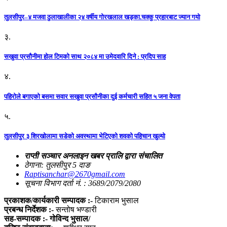
तुलसीपुर–४ मजवा ठुलाखालीका २४ वर्षीय गोरखलाल खड्का.चक्कु प्रहारबाट ज्यान गयो
३.
सखुवा प्रसौनीमा होल टिमको साथ २०८४ मा उमेदवारि दिने : प्रदिप साह
४.
पहिराेले बगाएकाे बसमा सवार सखुवा प्रसाैनीका दुई कर्मचारी सहित ५ जना वेपता
५.
तुलसीपुर ३ शिरखोलामा सडेको अवस्थामा भेटिएको शवको पहिचान खुल्यो
राप्ती सञ्चार अनलाइन खबर प्रालि द्वारा संचालित
ठेगाना: तुलसीपुर 5 दाङ
Raptisanchar@2670gmail.com
सूचना विभाग दर्ता नं. : 3689/2079/2080
प्रकाशक/कार्यकारी सम्पादक :-
टिकाराम भुसाल
प्रबन्ध निर्देशक :-
सन्तोष भण्डारी
सह-सम्पादक :- गोविन्द भुसाल/