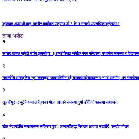
कुख्यात अपराधी बब्लु आखीर कहाँबाट पक्राउ परे ? के छ उनको अपराधिक श्रृंखला ?
ताजा अप्डेट
१
सांसद कमल सुवेदी भोलि तुलसीपुर–३ राम्रीस्थित नर्सिङ भैरव मन्दिरमा, स्थानीय समस्या र विकासक
२
नवज्योति सांस्कृतिक युवा क्लबद्वारा सहाराविहीन दुई बालकलाई खाद्यान्न र नगद सहयोग, थप सहयो
३
तुलसीपुर–८ बुटेनियामा लत्रिएको पोल–तारको समस्या दुर्गा डाँगीको पहलमा समाधान
४
खेल मैदानदेखि समाजसम्म सक्रिय युवा : अन्यायविरुद्ध निरन्तर आवाज उठाउँदै: सन्दीप गौतम
५