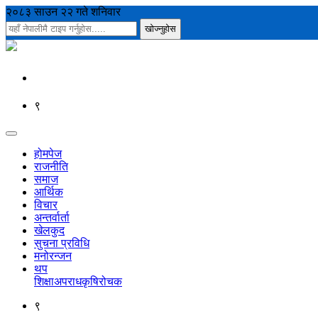
२०८३ साउन २२ गते शनिवार
९
होमपेज
राजनीति
समाज
आर्थिक
विचार
अन्तर्वार्ता
खेलकुद
सुचना प्रविधि
मनोरन्जन
थप
शिक्षा
अपराध
कृषि
रोचक
९