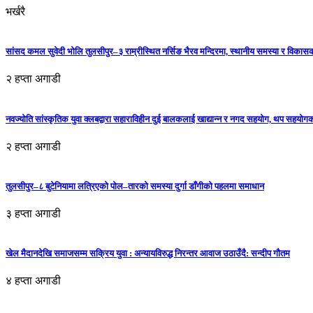
भर्खरै
सांसद कमल सुवेदी भोलि तुलसीपुर–३ राम्रीस्थित नर्सिङ भैरव मन्दिरमा, स्थानीय समस्या र विकासक
२ हप्ता अगाडी
नवज्योति सांस्कृतिक युवा क्लबद्वारा सहाराविहीन दुई बालकलाई खाद्यान्न र नगद सहयोग, थप सहयो
२ हप्ता अगाडी
तुलसीपुर–८ बुटेनियामा लत्रिएको पोल–तारको समस्या दुर्गा डाँगीको पहलमा समाधान
३ हप्ता अगाडी
खेल मैदानदेखि समाजसम्म सक्रिय युवा : अन्यायविरुद्ध निरन्तर आवाज उठाउँदै: सन्दीप गौतम
४ हप्ता अगाडी