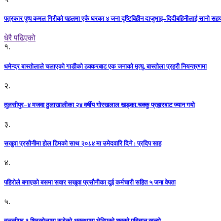
पत्रकार पुष्प कमल गिरीको पहलमा एकै घरका ४ जना दृष्टिविहीन दाजुभाइ–दिदीबहिनीलाई सानो सह
धेरै पढिएको
१.
धमेन्द्र बास्तोलाले चलाएको गाडीको ठक्करबाट एक जनाको मृत्यु, बास्तोला प्रहरी नियन्त्रणमा
२.
तुलसीपुर–४ मजवा ठुलाखालीका २४ वर्षीय गोरखलाल खड्का.चक्कु प्रहारबाट ज्यान गयो
३.
सखुवा प्रसौनीमा होल टिमको साथ २०८४ मा उमेदवारि दिने : प्रदिप साह
४.
पहिराेले बगाएकाे बसमा सवार सखुवा प्रसाैनीका दुई कर्मचारी सहित ५ जना वेपता
५.
तुलसीपुर ३ शिरखोलामा सडेको अवस्थामा भेटिएको शवको पहिचान खुल्यो