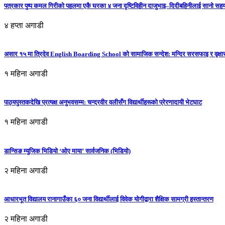
पत्रकार पुष्प कमल गिरीको पहलमा एकै घरका ४ जना दृष्टिविहीन दाजुभाइ–दिदीबहिनीलाई सानो सह
४ हप्ता अगाडी
असार १५ मा त्रिदेव English Boarding School को सामाजिक सन्देश: मन्दिर सरसफाइ र वृक्षा
१ महिना अगाडी
पाठ्यपुस्तकदेखि प्रत्यक्ष अनुभवसम्म: चन्द्रवीर वलीसँग विद्यार्थीहरूको प्रेरणादायी भेटघाट
१ महिना अगाडी
डान्सिङ म्युजिक भिडियो ‘ओए माया’ सार्वजनिक (भिडियो)
२ महिना अगाडी
आधारभूत विद्यालय रानागाउँका ६० जना विद्यार्थीलाई विवेक योगीद्वारा शैक्षिक सामग्री हस्तान्तरण
२ महिना अगाडी