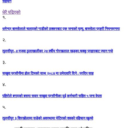
सहयोग
धेरै पढिएको
१.
धमेन्द्र बास्तोलाले चलाएको गाडीको ठक्करबाट एक जनाको मृत्यु, बास्तोला प्रहरी नियन्त्रणमा
२.
तुलसीपुर–४ मजवा ठुलाखालीका २४ वर्षीय गोरखलाल खड्का.चक्कु प्रहारबाट ज्यान गयो
३.
सखुवा प्रसौनीमा होल टिमको साथ २०८४ मा उमेदवारि दिने : प्रदिप साह
४.
पहिराेले बगाएकाे बसमा सवार सखुवा प्रसाैनीका दुई कर्मचारी सहित ५ जना वेपता
५.
तुलसीपुर ३ शिरखोलामा सडेको अवस्थामा भेटिएको शवको पहिचान खुल्यो