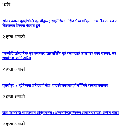
भर्खरै
सांसद कमल सुवेदी भोलि तुलसीपुर–३ राम्रीस्थित नर्सिङ भैरव मन्दिरमा, स्थानीय समस्या र
विकासका विषयमा भेटघाट हुने
२ हप्ता अगाडी
नवज्योति सांस्कृतिक युवा क्लबद्वारा सहाराविहीन दुई बालकलाई खाद्यान्न र नगद सहयोग, थप
सहयोगका लागि अपिल
२ हप्ता अगाडी
तुलसीपुर–८ बुटेनियामा लत्रिएको पोल–तारको समस्या दुर्गा डाँगीको पहलमा समाधान
२ हप्ता अगाडी
खेल मैदानदेखि समाजसम्म सक्रिय युवा : अन्यायविरुद्ध निरन्तर आवाज उठाउँदै: सन्दीप गौतम
४ हप्ता अगाडी