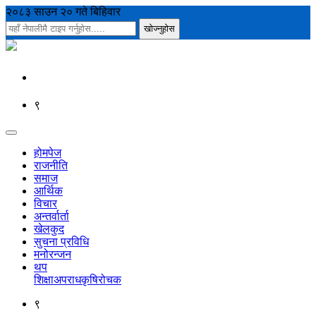
२०८३ साउन २० गते बिहिवार
९
होमपेज
राजनीति
समाज
आर्थिक
विचार
अन्तर्वार्ता
खेलकुद
सुचना प्रविधि
मनोरन्जन
थप
शिक्षा
अपराध
कृषि
रोचक
९