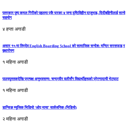
पत्रकार पुष्प कमल गिरीको पहलमा एकै घरका ४ जना दृष्टिविहीन दाजुभाइ–दिदीबहिनीलाई सानो
सहयोग
४ हप्ता अगाडी
असार १५ मा त्रिदेव English Boarding School को सामाजिक सन्देश: मन्दिर सरसफाइ र
वृक्षारोपण
१ महिना अगाडी
पाठ्यपुस्तकदेखि प्रत्यक्ष अनुभवसम्म: चन्द्रवीर वलीसँग विद्यार्थीहरूको प्रेरणादायी भेटघाट
१ महिना अगाडी
डान्सिङ म्युजिक भिडियो ‘ओए माया’ सार्वजनिक (भिडियो)
२ महिना अगाडी