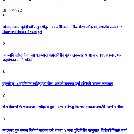
ताजा अप्डेट
१
सांसद कमल सुवेदी भोलि तुलसीपुर–३ राम्रीस्थित नर्सिङ भैरव मन्दिरमा, स्थानीय समस्या र
विकासका विषयमा भेटघाट हुने
२
नवज्योति सांस्कृतिक युवा क्लबद्वारा सहाराविहीन दुई बालकलाई खाद्यान्न र नगद सहयोग, थप
सहयोगका लागि अपिल
३
तुलसीपुर–८ बुटेनियामा लत्रिएको पोल–तारको समस्या दुर्गा डाँगीको पहलमा समाधान
४
खेल मैदानदेखि समाजसम्म सक्रिय युवा : अन्यायविरुद्ध निरन्तर आवाज उठाउँदै: सन्दीप गौतम
५
पत्रकार पुष्प कमल गिरीको पहलमा एकै घरका ४ जना दृष्टिविहीन दाजुभाइ–दिदीबहिनीलाई सानो