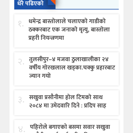
धेरै पढिएको
१.
धमेन्द्र बास्तोलाले चलाएको गाडीको
ठक्करबाट एक जनाको मृत्यु, बास्तोला
प्रहरी नियन्त्रणमा
२.
तुलसीपुर–४ मजवा ठुलाखालीका २४
वर्षीय गोरखलाल खड्का.चक्कु प्रहारबाट
ज्यान गयो
३.
सखुवा प्रसौनीमा होल टिमको साथ
२०८४ मा उमेदवारि दिने : प्रदिप साह
४.
पहिराेले बगाएकाे बसमा सवार सखुवा