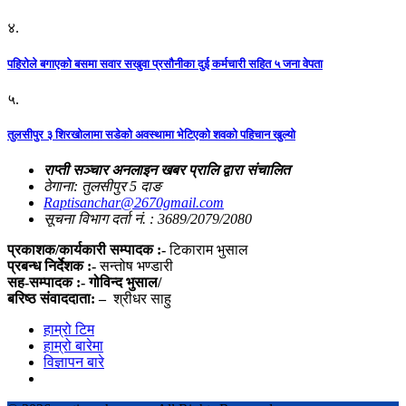
४.
पहिराेले बगाएकाे बसमा सवार सखुवा प्रसाैनीका दुई कर्मचारी सहित ५ जना वेपता
५.
तुलसीपुर ३ शिरखोलामा सडेको अवस्थामा भेटिएको शवको पहिचान खुल्यो
राप्ती सञ्चार अनलाइन खबर प्रालि द्वारा संचालित
ठेगाना: तुलसीपुर 5 दाङ
Raptisanchar@2670gmail.com
सूचना विभाग दर्ता नं. : 3689/2079/2080
प्रकाशक/कार्यकारी सम्पादक :-
टिकाराम भुसाल
प्रबन्ध निर्देशक :-
सन्तोष भण्डारी
सह-सम्पादक :- गोविन्द भुसाल/
बरिष्ठ संवाददाता: –
श्रीधर साहु
हाम्रो टिम
हाम्रो बारेमा
विज्ञापन बारे