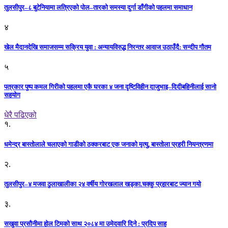
तुलसीपुर–८ बुटेनियामा लत्रिएको पोल–तारको समस्या दुर्गा डाँगीको पहलमा समाधान
४
खेल मैदानदेखि समाजसम्म सक्रिय युवा : अन्यायविरुद्ध निरन्तर आवाज उठाउँदै: सन्दीप गौतम
५
पत्रकार पुष्प कमल गिरीको पहलमा एकै घरका ४ जना दृष्टिविहीन दाजुभाइ–दिदीबहिनीलाई सानो
सहयोग
धेरै पढिएको
१.
धमेन्द्र बास्तोलाले चलाएको गाडीको ठक्करबाट एक जनाको मृत्यु, बास्तोला प्रहरी नियन्त्रणमा
२.
तुलसीपुर–४ मजवा ठुलाखालीका २४ वर्षीय गोरखलाल खड्का.चक्कु प्रहारबाट ज्यान गयो
३.
सखुवा प्रसौनीमा होल टिमको साथ २०८४ मा उमेदवारि दिने : प्रदिप साह