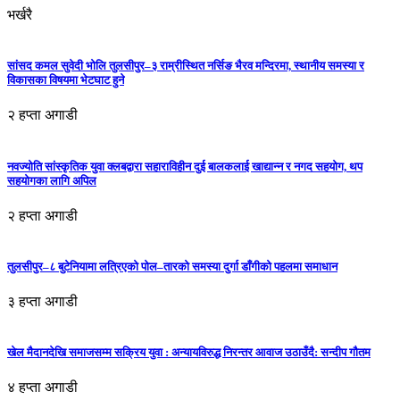
भर्खरै
सांसद कमल सुवेदी भोलि तुलसीपुर–३ राम्रीस्थित नर्सिङ भैरव मन्दिरमा, स्थानीय समस्या र
विकासका विषयमा भेटघाट हुने
२ हप्ता अगाडी
नवज्योति सांस्कृतिक युवा क्लबद्वारा सहाराविहीन दुई बालकलाई खाद्यान्न र नगद सहयोग, थप
सहयोगका लागि अपिल
२ हप्ता अगाडी
तुलसीपुर–८ बुटेनियामा लत्रिएको पोल–तारको समस्या दुर्गा डाँगीको पहलमा समाधान
३ हप्ता अगाडी
खेल मैदानदेखि समाजसम्म सक्रिय युवा : अन्यायविरुद्ध निरन्तर आवाज उठाउँदै: सन्दीप गौतम
४ हप्ता अगाडी