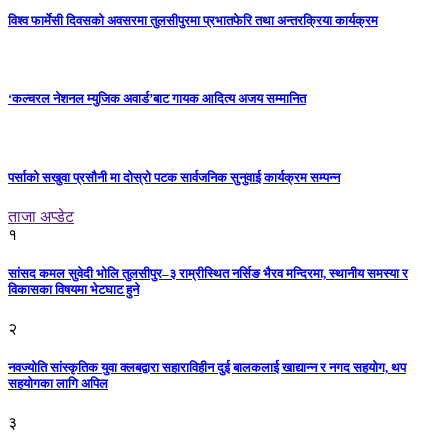
विश्व फार्मेसी दिवसको अवसरमा तुलसीपुरमा प्रभातफेरि तथा अन्तरक्रिया कार्यक्रम
‘कल्चरल नेशनल म्युजिक अवार्ड’बाट गायक आदित्य अजय सम्मानित
पर्साको सखुवा प्रसौनी मा दोस्रो पटक सार्वजनिक सुनुवाई कार्यक्रम सम्पन्न
ताजा अप्डेट
१
सांसद कमल सुवेदी भोलि तुलसीपुर–३ राम्रीस्थित नर्सिङ भैरव मन्दिरमा, स्थानीय समस्या र
विकासका विषयमा भेटघाट हुने
२
नवज्योति सांस्कृतिक युवा क्लबद्वारा सहाराविहीन दुई बालकलाई खाद्यान्न र नगद सहयोग, थप
सहयोगका लागि अपिल
३