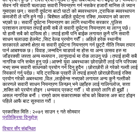
सेवन गरि सवारी चलाउदा सवारी नियन्त्रण गर्न नसकेर हजारौं मानिस ले ज्यान
गुमाएका छन्। सवारी दुर्घटना बाटो घाटो को ब्यवस्थापन ,ट्राफिक ब्यवस्थापन
कमजोरी ले पनि हुने गर्छ। बिशेषत अहिले दुर्घटना रक्सि ,मध्यपान को कारण
भएको छ। सवारी दुर्घटना नियन्त्रण का लागि स्थानीय सरकार ,पुलिस
प्रशासन लगायत तपाईं हामी सबै ले सवारी दुर्घटना नियन्त्रण मा लाग्नु पर्छ।
यो हामी सबै को दायित्व हो। तपाई हामी पनि बाईक लगायत कुनै पनि सवारी
साधन चलाउदा हेलमेट ,सिट वेल्ड प्रयोग गरौँ । अहिले हरेक स्थानीय
सरकारले आफ्नो क्षेत्र मा सवारी दुर्घटना नियन्त्रण गर्न छुट्टै नीति नियम तयार
पार्न आबश्यक छ। विवाह ,जन्मदिन चाडपर्व मा होस या अन्य उत्सव हरु मा
जाँडरक्सी जस्ता अन्य मध्यपान , लागुपदार्थ मा रोक लाउनु पर्छ ।तपाई हामी सबै
नागरिक पनि सचेत हुनु पर्छ।आफ्नो युवा अबस्थाका छोराछोरी लाई पनि परिपक्व
नभए सम्म सवारी साधनको प्रयोग गर्न दिनु हुदैन ।छोराछोरी ले गरेको गल्ती लाई
स्विकार्र गर्नु पर्दछ। यदि ट्राफिक प्रहरी ले तपाई हाम्रो छोराछोरीलाई रक्सि
प्रयोग गरेको अबस्थामा ,विल ,लाईसेन्स नभएको लगायत अन्य कुनै गल्तीको
कारणले सवारी साधन नियन्त्रण लिन्छन् भने उहाँहरु लाई गालिगलोज, सत्ता
,शक्ति को प्रयोग होइन ।धन्यवाद प्रकट गरौँ । यो हाम्रो लागि हो बुझौं ।
असल नागरिक बनौं । राम्रो काम सकारात्मक सोच को बिकास अरु बाट होइन
पहिले आफै बाट सुरुवात गरौं ।
प्रकाशित मिति : २०७९ साउन ९ गते सोमवार
प्रतिक्रिया दिनुहोस्
विचार सँग संबन्धित