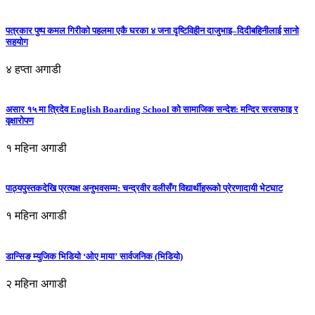
पत्रकार पुष्प कमल गिरीको पहलमा एकै घरका ४ जना दृष्टिविहीन दाजुभाइ–दिदीबहिनीलाई सानो
सहयोग
४ हप्ता अगाडी
असार १५ मा त्रिदेव English Boarding School को सामाजिक सन्देश: मन्दिर सरसफाइ र
वृक्षारोपण
१ महिना अगाडी
पाठ्यपुस्तकदेखि प्रत्यक्ष अनुभवसम्म: चन्द्रवीर वलीसँग विद्यार्थीहरूको प्रेरणादायी भेटघाट
१ महिना अगाडी
डान्सिङ म्युजिक भिडियो ‘ओए माया’ सार्वजनिक (भिडियो)
२ महिना अगाडी