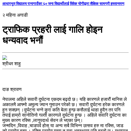
आधारभूत विद्यालय रानागाउँका ६० जना विद्यार्थीलाई विवेक योगीद्वारा शैक्षिक सामग्री हस्तान्तरण
२ महिना अगाडी
ट्राफिक प्रहरी लाई गालि होइन
धन्यवाद भनौं
श्रीधर शाहु
दाङ श्रावण
नेपालमा अहिले सवारी दुर्घटना एकदम बढ्दो छ। यहि कारणले हजारौं मानिस ले
अकालमै आफ्नो अमुल्य ज्यान गुमाउन परेको छ। सवारी दुर्घटना हरेक कारणले
हुन सक्छन् ।दुर्घटना भन्ने कुरा कति बेला हुन्छ कसैलाई थाहा हुदैन तर पनि
तपाई हाम्रो सानोतिनो गल्ती कारणले दुर्घटना हुन्छ । अहिले सवारि दुर्घटना का
मुख्य कारण रक्सि ,लागुपदार्थ सेवन ले भएका छन्।
जन्मदिन ,विवाह ,चाडपर्व होस् या अन्य सबै विभिन्न उत्सव हरु मा रक्सि, जाड
को प्रयोग हुन्छ । रक्सि प्रयोग मुख्य त युवा अबस्थामा पनि बढ्दो छ। मध्यपान