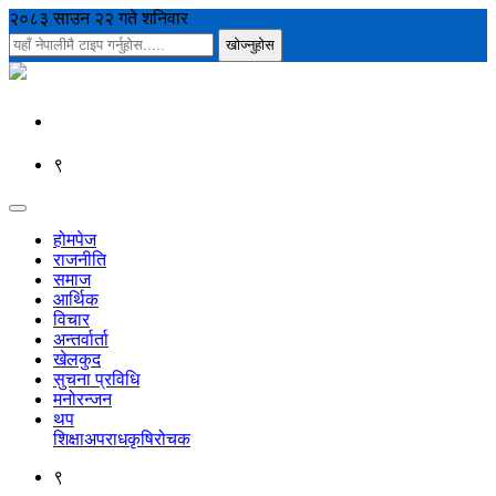
२०८३ साउन २२ गते शनिवार
९
होमपेज
राजनीति
समाज
आर्थिक
विचार
अन्तर्वार्ता
खेलकुद
सुचना प्रविधि
मनोरन्जन
थप
शिक्षा
अपराध
कृषि
रोचक
९