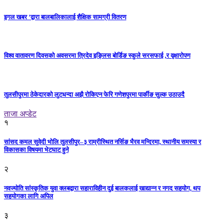
इगल खबर ’द्वारा बालबालिकालाई शैक्षिक सामग्री वितरण
विश्व वातावरण दिवसको अवसरमा त्रिदेव इङ्लिस बोर्डिङ स्कुले सरसफाई ,र वृक्षारोपण
तुलसीपुरमा ठेकेदारको लुटधन्दा अझै रोकिएन फेरि गणेशपुरमा पार्कीङ सुल्क उठाउदै
ताजा अप्डेट
१
सांसद कमल सुवेदी भोलि तुलसीपुर–३ राम्रीस्थित नर्सिङ भैरव मन्दिरमा, स्थानीय समस्या र
विकासका विषयमा भेटघाट हुने
२
नवज्योति सांस्कृतिक युवा क्लबद्वारा सहाराविहीन दुई बालकलाई खाद्यान्न र नगद सहयोग, थप
सहयोगका लागि अपिल
३