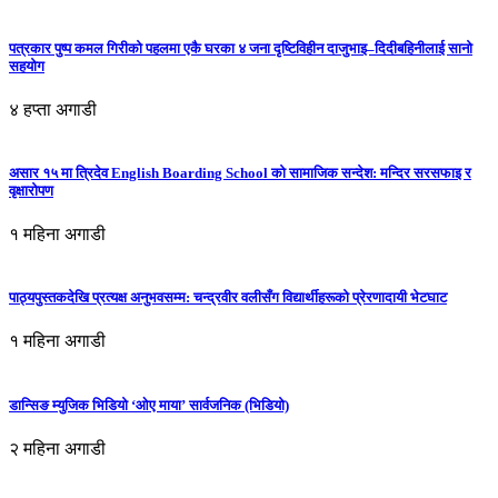
पत्रकार पुष्प कमल गिरीको पहलमा एकै घरका ४ जना दृष्टिविहीन दाजुभाइ–दिदीबहिनीलाई सानो
सहयोग
४ हप्ता अगाडी
असार १५ मा त्रिदेव English Boarding School को सामाजिक सन्देश: मन्दिर सरसफाइ र
वृक्षारोपण
१ महिना अगाडी
पाठ्यपुस्तकदेखि प्रत्यक्ष अनुभवसम्म: चन्द्रवीर वलीसँग विद्यार्थीहरूको प्रेरणादायी भेटघाट
१ महिना अगाडी
डान्सिङ म्युजिक भिडियो ‘ओए माया’ सार्वजनिक (भिडियो)
२ महिना अगाडी