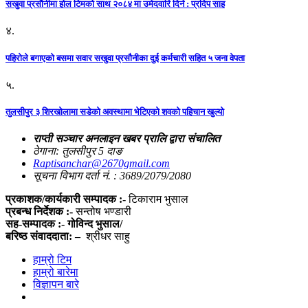
सखुवा प्रसौनीमा होल टिमको साथ २०८४ मा उमेदवारि दिने : प्रदिप साह
४.
पहिराेले बगाएकाे बसमा सवार सखुवा प्रसाैनीका दुई कर्मचारी सहित ५ जना वेपता
५.
तुलसीपुर ३ शिरखोलामा सडेको अवस्थामा भेटिएको शवको पहिचान खुल्यो
राप्ती सञ्चार अनलाइन खबर प्रालि द्वारा संचालित
ठेगाना: तुलसीपुर 5 दाङ
Raptisanchar@2670gmail.com
सूचना विभाग दर्ता नं. : 3689/2079/2080
प्रकाशक/कार्यकारी सम्पादक :-
टिकाराम भुसाल
प्रबन्ध निर्देशक :-
सन्तोष भण्डारी
सह-सम्पादक :- गोविन्द भुसाल/
बरिष्ठ संवाददाता: –
श्रीधर साहु
हाम्रो टिम
हाम्रो बारेमा
विज्ञापन बारे