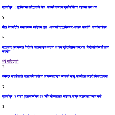
तुलसीपुर–८ बुटेनियामा लत्रिएको पोल–तारको समस्या दुर्गा डाँगीको पहलमा समाधान
४
खेल मैदानदेखि समाजसम्म सक्रिय युवा : अन्यायविरुद्ध निरन्तर आवाज उठाउँदै: सन्दीप गौतम
५
पत्रकार पुष्प कमल गिरीको पहलमा एकै घरका ४ जना दृष्टिविहीन दाजुभाइ–दिदीबहिनीलाई सानो
सहयोग
धेरै पढिएको
१.
धमेन्द्र बास्तोलाले चलाएको गाडीको ठक्करबाट एक जनाको मृत्यु, बास्तोला प्रहरी नियन्त्रणमा
२.
तुलसीपुर–४ मजवा ठुलाखालीका २४ वर्षीय गोरखलाल खड्का.चक्कु प्रहारबाट ज्यान गयो
३.