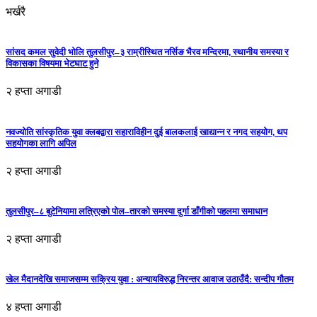
भर्खरै
सांसद कमल सुवेदी भोलि तुलसीपुर–३ राम्रीस्थित नर्सिङ भैरव मन्दिरमा, स्थानीय समस्या र
विकासका विषयमा भेटघाट हुने
२ हप्ता अगाडी
नवज्योति सांस्कृतिक युवा क्लबद्वारा सहाराविहीन दुई बालकलाई खाद्यान्न र नगद सहयोग, थप
सहयोगका लागि अपिल
२ हप्ता अगाडी
तुलसीपुर–८ बुटेनियामा लत्रिएको पोल–तारको समस्या दुर्गा डाँगीको पहलमा समाधान
२ हप्ता अगाडी
खेल मैदानदेखि समाजसम्म सक्रिय युवा : अन्यायविरुद्ध निरन्तर आवाज उठाउँदै: सन्दीप गौतम
४ हप्ता अगाडी