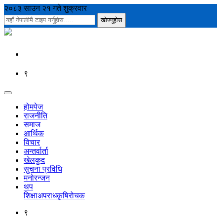
२०८३ साउन २१ गते शुक्रवार
९
होमपेज
राजनीति
समाज
आर्थिक
विचार
अन्तर्वार्ता
खेलकुद
सुचना प्रविधि
मनोरन्जन
थप
शिक्षा
अपराध
कृषि
रोचक
९