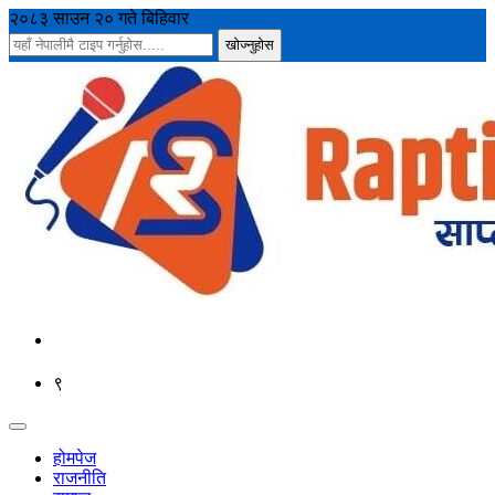
२०८३ साउन २० गते बिहिवार
९
होमपेज
राजनीति