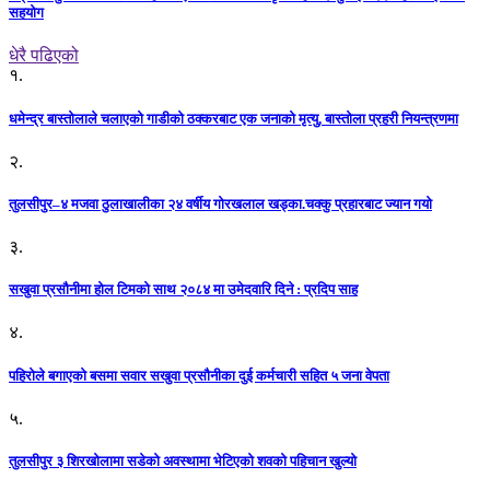
सहयोग
धेरै पढिएको
१.
धमेन्द्र बास्तोलाले चलाएको गाडीको ठक्करबाट एक जनाको मृत्यु, बास्तोला प्रहरी नियन्त्रणमा
२.
तुलसीपुर–४ मजवा ठुलाखालीका २४ वर्षीय गोरखलाल खड्का.चक्कु प्रहारबाट ज्यान गयो
३.
सखुवा प्रसौनीमा होल टिमको साथ २०८४ मा उमेदवारि दिने : प्रदिप साह
४.
पहिराेले बगाएकाे बसमा सवार सखुवा प्रसाैनीका दुई कर्मचारी सहित ५ जना वेपता
५.
तुलसीपुर ३ शिरखोलामा सडेको अवस्थामा भेटिएको शवको पहिचान खुल्यो