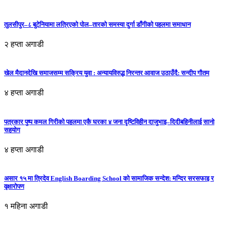
तुलसीपुर–८ बुटेनियामा लत्रिएको पोल–तारको समस्या दुर्गा डाँगीको पहलमा समाधान
२ हप्ता अगाडी
खेल मैदानदेखि समाजसम्म सक्रिय युवा : अन्यायविरुद्ध निरन्तर आवाज उठाउँदै: सन्दीप गौतम
४ हप्ता अगाडी
पत्रकार पुष्प कमल गिरीको पहलमा एकै घरका ४ जना दृष्टिविहीन दाजुभाइ–दिदीबहिनीलाई सानो
सहयोग
४ हप्ता अगाडी
असार १५ मा त्रिदेव English Boarding School को सामाजिक सन्देश: मन्दिर सरसफाइ र
वृक्षारोपण
१ महिना अगाडी