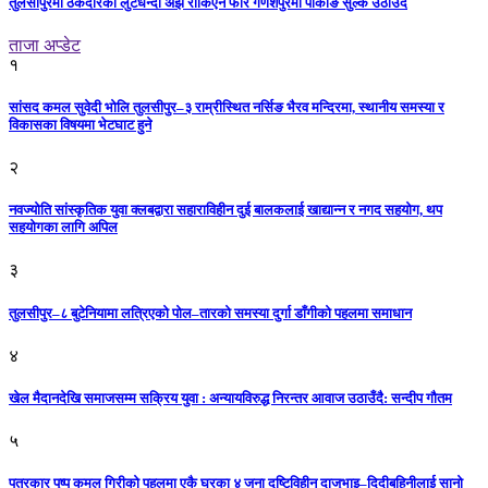
तुलसीपुरमा ठेकेदारको लुटधन्दा अझै रोकिएन फेरि गणेशपुरमा पार्कीङ सुल्क उठाउदै
ताजा अप्डेट
१
सांसद कमल सुवेदी भोलि तुलसीपुर–३ राम्रीस्थित नर्सिङ भैरव मन्दिरमा, स्थानीय समस्या र
विकासका विषयमा भेटघाट हुने
२
नवज्योति सांस्कृतिक युवा क्लबद्वारा सहाराविहीन दुई बालकलाई खाद्यान्न र नगद सहयोग, थप
सहयोगका लागि अपिल
३
तुलसीपुर–८ बुटेनियामा लत्रिएको पोल–तारको समस्या दुर्गा डाँगीको पहलमा समाधान
४
खेल मैदानदेखि समाजसम्म सक्रिय युवा : अन्यायविरुद्ध निरन्तर आवाज उठाउँदै: सन्दीप गौतम
५
पत्रकार पुष्प कमल गिरीको पहलमा एकै घरका ४ जना दृष्टिविहीन दाजुभाइ–दिदीबहिनीलाई सानो