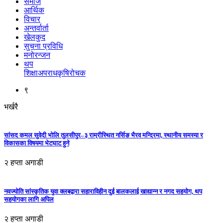
समाज
आर्थिक
विचार
अन्तर्वार्ता
खेलकुद
सुचना प्रविधि
मनोरन्जन
थप
शिक्षा
अपराध
कृषि
रोचक
९
भर्खरै
सांसद कमल सुवेदी भोलि तुलसीपुर–३ राम्रीस्थित नर्सिङ भैरव मन्दिरमा, स्थानीय समस्या र
विकासका विषयमा भेटघाट हुने
२ हप्ता अगाडी
नवज्योति सांस्कृतिक युवा क्लबद्वारा सहाराविहीन दुई बालकलाई खाद्यान्न र नगद सहयोग, थप
सहयोगका लागि अपिल
२ हप्ता अगाडी