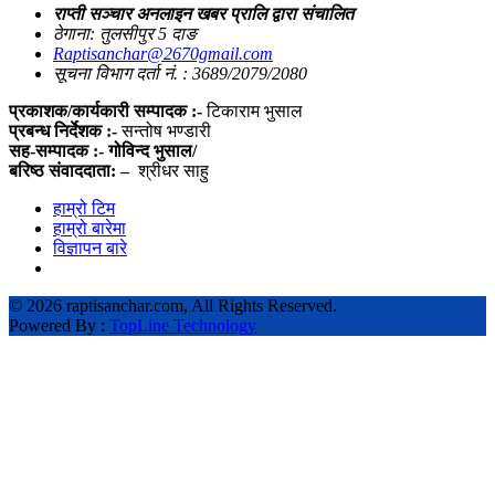
राप्ती सञ्चार अनलाइन खबर प्रालि द्वारा संचालित
ठेगाना: तुलसीपुर 5 दाङ
Raptisanchar@2670gmail.com
सूचना विभाग दर्ता नं. : 3689/2079/2080
प्रकाशक/कार्यकारी सम्पादक :-
टिकाराम भुसाल
प्रबन्ध निर्देशक :-
सन्तोष भण्डारी
सह-सम्पादक :- गोविन्द भुसाल/
बरिष्ठ संवाददाता: –
श्रीधर साहु
हाम्रो टिम
हाम्रो बारेमा
विज्ञापन बारे
©
2026 raptisanchar.com, All Rights Reserved.
Powered By :
TopLine Technology