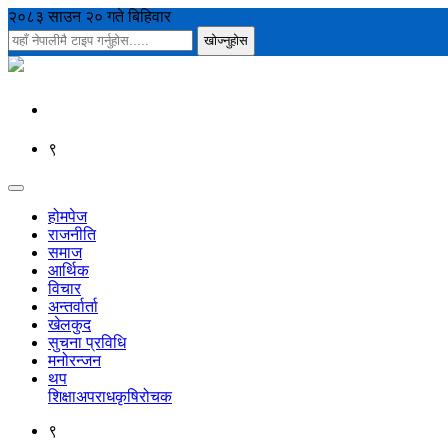
२०८३ साउन २० गते बिहिवार
९
होमपेज
राजनीति
समाज
आर्थिक
विचार
अन्तर्वार्ता
खेलकुद
सुचना प्रविधि
मनोरन्जन
थप
शिक्षा
अपराध
कृषि
रोचक
९