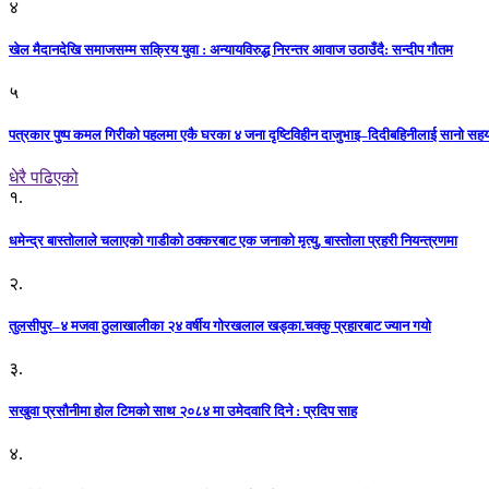
४
खेल मैदानदेखि समाजसम्म सक्रिय युवा : अन्यायविरुद्ध निरन्तर आवाज उठाउँदै: सन्दीप गौतम
५
पत्रकार पुष्प कमल गिरीको पहलमा एकै घरका ४ जना दृष्टिविहीन दाजुभाइ–दिदीबहिनीलाई सानो सह
धेरै पढिएको
१.
धमेन्द्र बास्तोलाले चलाएको गाडीको ठक्करबाट एक जनाको मृत्यु, बास्तोला प्रहरी नियन्त्रणमा
२.
तुलसीपुर–४ मजवा ठुलाखालीका २४ वर्षीय गोरखलाल खड्का.चक्कु प्रहारबाट ज्यान गयो
३.
सखुवा प्रसौनीमा होल टिमको साथ २०८४ मा उमेदवारि दिने : प्रदिप साह
४.