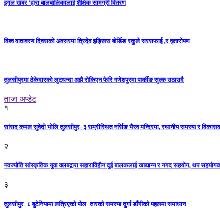
इगल खबर ’द्वारा बालबालिकालाई शैक्षिक सामग्री वितरण
विश्व वातावरण दिवसको अवसरमा त्रिदेव इङ्लिस बोर्डिङ स्कुले सरसफाई ,र वृक्षारोपण
तुलसीपुरमा ठेकेदारको लुटधन्दा अझै रोकिएन फेरि गणेशपुरमा पार्कीङ सुल्क उठाउदै
ताजा अप्डेट
१
सांसद कमल सुवेदी भोलि तुलसीपुर–३ राम्रीस्थित नर्सिङ भैरव मन्दिरमा, स्थानीय समस्या र विकासक
२
नवज्योति सांस्कृतिक युवा क्लबद्वारा सहाराविहीन दुई बालकलाई खाद्यान्न र नगद सहयोग, थप सहयो
३
तुलसीपुर–८ बुटेनियामा लत्रिएको पोल–तारको समस्या दुर्गा डाँगीको पहलमा समाधान