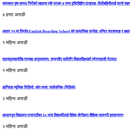
पत्रकार पुष्प कमल गिरीको पहलमा एकै घरका ४ जना दृष्टिविहीन दाजुभाइ–दिदीबहिनीलाई सानो सह
४ हप्ता अगाडी
असार १५ मा त्रिदेव English Boarding School को सामाजिक सन्देश: मन्दिर सरसफाइ र वृक्षा
१ महिना अगाडी
पाठ्यपुस्तकदेखि प्रत्यक्ष अनुभवसम्म: चन्द्रवीर वलीसँग विद्यार्थीहरूको प्रेरणादायी भेटघाट
१ महिना अगाडी
डान्सिङ म्युजिक भिडियो ‘ओए माया’ सार्वजनिक (भिडियो)
२ महिना अगाडी
आधारभूत विद्यालय रानागाउँका ६० जना विद्यार्थीलाई विवेक योगीद्वारा शैक्षिक सामग्री हस्तान्तरण
२ महिना अगाडी