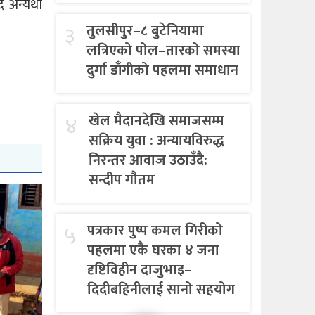
ै अन्यथा
३
तुलसीपुर–८ बुटेनियामा
लत्रिएको पोल–तारको समस्या
दुर्गा डाँगीको पहलमा समाधान
४
खेल मैदानदेखि समाजसम्म
सक्रिय युवा : अन्यायविरुद्ध
निरन्तर आवाज उठाउँदै:
सन्दीप गौतम
५
पत्रकार पुष्प कमल गिरीको
पहलमा एकै घरका ४ जना
दृष्टिविहीन दाजुभाइ–
दिदीबहिनीलाई सानो सहयोग