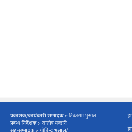
प्रकाशक/कार्यकारी सम्पादक :-
टिकाराम भुसाल
हा
प्रबन्ध निर्देशक :-
सन्तोष भण्डारी
हा
सह-सम्पादक :- गोविन्द भुसाल/