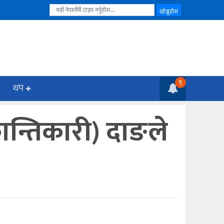
९
थप
रान्तिकारी) दाङले