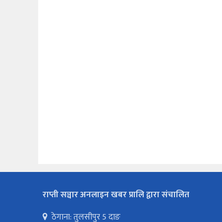
राप्ती सञ्चार अनलाइन खबर प्रालि द्वारा संचालित
ठेगाना: तुलसीपुर 5 दाङ