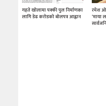
गहते खोलामा पक्की पुल निर्माणका
रमेश ओ
लागि डेढ करोडको बोलपत्र आह्वान
‘माया ल
सार्वज