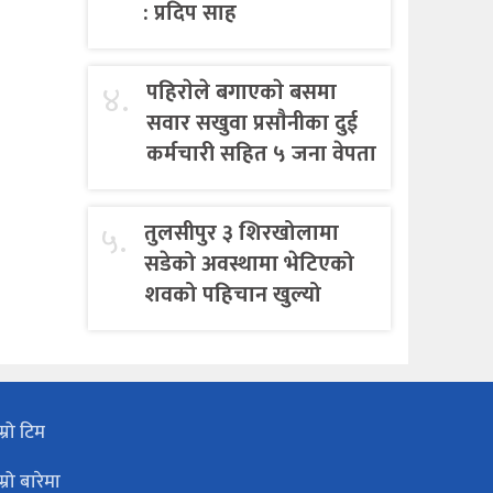
: प्रदिप साह
४.
पहिराेले बगाएकाे बसमा
सवार सखुवा प्रसाैनीका दुई
कर्मचारी सहित ५ जना वेपता
५.
तुलसीपुर ३ शिरखोलामा
सडेको अवस्थामा भेटिएको
शवको पहिचान खुल्यो
म्रो टिम
म्रो बारेमा