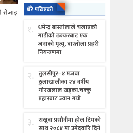
धेरै पढिएको
ो रोजाइ
१.
धमेन्द्र बास्तोलाले चलाएको
गाडीको ठक्करबाट एक
जनाको मृत्यु, बास्तोला प्रहरी
नियन्त्रणमा
२.
तुलसीपुर–४ मजवा
ठुलाखालीका २४ वर्षीय
गोरखलाल खड्का.चक्कु
प्रहारबाट ज्यान गयो
३.
सखुवा प्रसौनीमा होल टिमको
साथ २०८४ मा उमेदवारि दिने