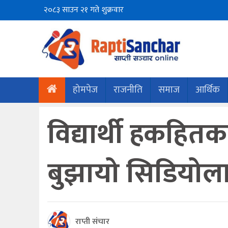
२०८३ साउन २१ गते शुक्रवार
होमपेज
राजनीति
समाज
आर्थिक
विद्यार्थी हकहितक
बुझायो सिडियोलाई
राप्ती संचार