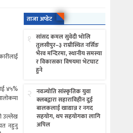
ताजा अप्डेट
१
सांसद कमल सुवेदी भोलि
तुलसीपुर–३ राम्रीस्थित नर्सिङ
भैरव मन्दिरमा, स्थानीय समस्या
िकारीलाई
र विकासका विषयमा भेटघाट
हुने
ीलाई ४५%
२
नवज्योति सांस्कृतिक युवा
ो आलोकमा
क्लबद्वारा सहाराविहीन दुई
बालकलाई खाद्यान्न र नगद
सहयोग, थप सहयोगका लागि
को उल्लेख
अपिल
यत नहुनु