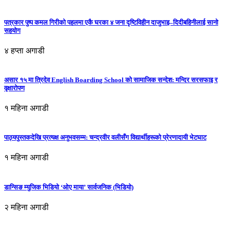
पत्रकार पुष्प कमल गिरीको पहलमा एकै घरका ४ जना दृष्टिविहीन दाजुभाइ–दिदीबहिनीलाई सानो
सहयोग
४ हप्ता अगाडी
असार १५ मा त्रिदेव English Boarding School को सामाजिक सन्देश: मन्दिर सरसफाइ र
वृक्षारोपण
१ महिना अगाडी
पाठ्यपुस्तकदेखि प्रत्यक्ष अनुभवसम्म: चन्द्रवीर वलीसँग विद्यार्थीहरूको प्रेरणादायी भेटघाट
१ महिना अगाडी
डान्सिङ म्युजिक भिडियो ‘ओए माया’ सार्वजनिक (भिडियो)
२ महिना अगाडी