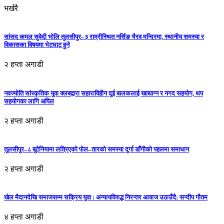
भर्खरै
सांसद कमल सुवेदी भोलि तुलसीपुर–३ राम्रीस्थित नर्सिङ भैरव मन्दिरमा, स्थानीय समस्या र
विकासका विषयमा भेटघाट हुने
२ हप्ता अगाडी
नवज्योति सांस्कृतिक युवा क्लबद्वारा सहाराविहीन दुई बालकलाई खाद्यान्न र नगद सहयोग, थप
सहयोगका लागि अपिल
२ हप्ता अगाडी
तुलसीपुर–८ बुटेनियामा लत्रिएको पोल–तारको समस्या दुर्गा डाँगीको पहलमा समाधान
२ हप्ता अगाडी
खेल मैदानदेखि समाजसम्म सक्रिय युवा : अन्यायविरुद्ध निरन्तर आवाज उठाउँदै: सन्दीप गौतम
४ हप्ता अगाडी