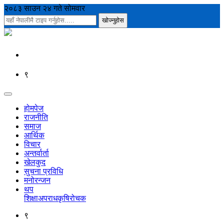
२०८३ साउन २४ गते सोमवार
९
होमपेज
राजनीति
समाज
आर्थिक
विचार
अन्तर्वार्ता
खेलकुद
सुचना प्रविधि
मनोरन्जन
थप
शिक्षा
अपराध
कृषि
रोचक
९