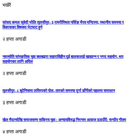
भर्खरै
सांसद कमल सुवेदी भोलि तुलसीपुर–३ राम्रीस्थित नर्सिङ भैरव मन्दिरमा, स्थानीय समस्या र
विकासका विषयमा भेटघाट हुने
२ हप्ता अगाडी
नवज्योति सांस्कृतिक युवा क्लबद्वारा सहाराविहीन दुई बालकलाई खाद्यान्न र नगद सहयोग, थप
सहयोगका लागि अपिल
२ हप्ता अगाडी
तुलसीपुर–८ बुटेनियामा लत्रिएको पोल–तारको समस्या दुर्गा डाँगीको पहलमा समाधान
३ हप्ता अगाडी
खेल मैदानदेखि समाजसम्म सक्रिय युवा : अन्यायविरुद्ध निरन्तर आवाज उठाउँदै: सन्दीप गौतम
४ हप्ता अगाडी