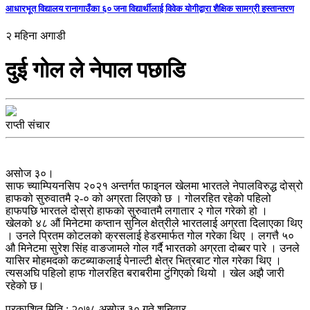
आधारभूत विद्यालय रानागाउँका ६० जना विद्यार्थीलाई विवेक योगीद्वारा शैक्षिक सामग्री हस्तान्तरण
२ महिना अगाडी
दुई गोल ले नेपाल पछाडि
राप्ती संचार
असोज ३०।
साफ च्याम्पियनसिप २०२१ अन्तर्गत फाइनल खेलमा भारतले नेपालविरुद्ध दोस्रो
हाफको सुरुवातमै २-० को अग्रता लिएको छ । गोलरहित रहेको पहिलो
हाफपछि भारतले दोस्रो हाफको सुरुवातमै लगातार २ गोल गरेको हो ।
खेलको ४८ औं मिनेटमा कप्तान सुनिल क्षेत्रीले भारतलाई अग्रता दिलाएका थिए
। उनले प्रितम कोटलको क्रसलाई हेडरमार्फत गोल गरेका थिए । लगत्तै ५०
औ मिनेटमा सुरेश सिंह वाङजामले गोल गर्दै भारतको अग्रता दोब्बर पारे । उनले
यासिर मोहमदको कटब्याकलाई पेनाल्टी क्षेत्र भित्रबाट गोल गरेका थिए ।
त्यसअघि पहिलो हाफ गोलरहित बराबरीमा टुंगिएको थियो । खेल अझै जारी
रहेको छ।
प्रकाशित मिति : २०७८ असोज ३० गते शनिवार