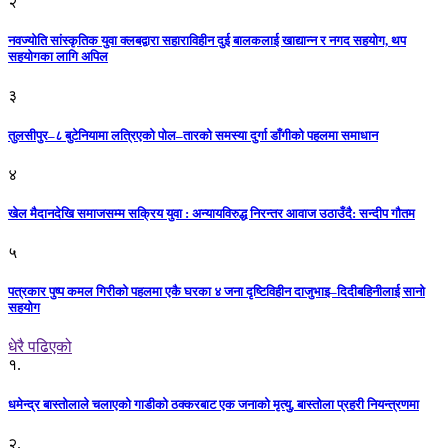
२
नवज्योति सांस्कृतिक युवा क्लबद्वारा सहाराविहीन दुई बालकलाई खाद्यान्न र नगद सहयोग, थप
सहयोगका लागि अपिल
३
तुलसीपुर–८ बुटेनियामा लत्रिएको पोल–तारको समस्या दुर्गा डाँगीको पहलमा समाधान
४
खेल मैदानदेखि समाजसम्म सक्रिय युवा : अन्यायविरुद्ध निरन्तर आवाज उठाउँदै: सन्दीप गौतम
५
पत्रकार पुष्प कमल गिरीको पहलमा एकै घरका ४ जना दृष्टिविहीन दाजुभाइ–दिदीबहिनीलाई सानो
सहयोग
धेरै पढिएको
१.
धमेन्द्र बास्तोलाले चलाएको गाडीको ठक्करबाट एक जनाको मृत्यु, बास्तोला प्रहरी नियन्त्रणमा
२.