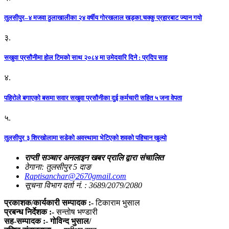
तुलसीपुर–४ मजवा ठुलाखालीका २४ वर्षीय गोरखलाल खड्का.चक्कु प्रहारबाट ज्यान गयो
३.
सखुवा प्रसौनीमा होल टिमको साथ २०८४ मा उमेदवारि दिने : प्रदिप साह
४.
पहिराेले बगाएकाे बसमा सवार सखुवा प्रसाैनीका दुई कर्मचारी सहित ५ जना वेपता
५.
तुलसीपुर ३ शिरखोलामा सडेको अवस्थामा भेटिएको शवको पहिचान खुल्यो
राप्ती सञ्चार अनलाइन खबर प्रालि द्वारा संचालित
ठेगाना: तुलसीपुर 5 दाङ
Raptisanchar@2670gmail.com
सूचना विभाग दर्ता नं. : 3689/2079/2080
प्रकाशक/कार्यकारी सम्पादक :-
टिकाराम भुसाल
प्रबन्ध निर्देशक :-
सन्तोष भण्डारी
सह-सम्पादक :- गोविन्द भुसाल/