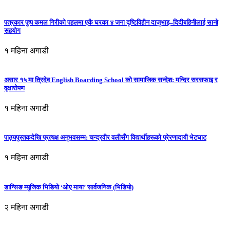
पत्रकार पुष्प कमल गिरीको पहलमा एकै घरका ४ जना दृष्टिविहीन दाजुभाइ–दिदीबहिनीलाई सानो
सहयोग
१ महिना अगाडी
असार १५ मा त्रिदेव English Boarding School को सामाजिक सन्देश: मन्दिर सरसफाइ र
वृक्षारोपण
१ महिना अगाडी
पाठ्यपुस्तकदेखि प्रत्यक्ष अनुभवसम्म: चन्द्रवीर वलीसँग विद्यार्थीहरूको प्रेरणादायी भेटघाट
१ महिना अगाडी
डान्सिङ म्युजिक भिडियो ‘ओए माया’ सार्वजनिक (भिडियो)
२ महिना अगाडी