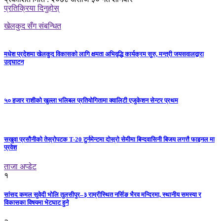
प्रतिक्रिया दिनुहोस्
खेलकुद सँग संबन्धित
मधेश प्रदेशमा खेलकुद विकासको लागि क्षमता अभिवृद्धि कार्यक्रम सुरु, मन्त्री जयसवालद्वारा
उद्घाटन
५० हजार राशीको खुल्ला भलिबल प्रतियोगितामा क्वालिटी एजुकेशन सेन्टर प्रथम
सखुवा प्रसौनीको तेस्रोपटक T-20 टुर्नमेन्टमा दोस्रो सेमीमा बिन्दवासिनी बिजय लगत्तै फाइनल मा
प्रवेश
ताजा अप्डेट
१
सांसद कमल सुवेदी भोलि तुलसीपुर–३ राम्रीस्थित नर्सिङ भैरव मन्दिरमा, स्थानीय समस्या र
विकासका विषयमा भेटघाट हुने