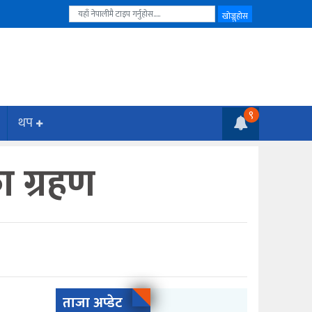
९
थप
का ग्रहण
ताजा अप्डेट