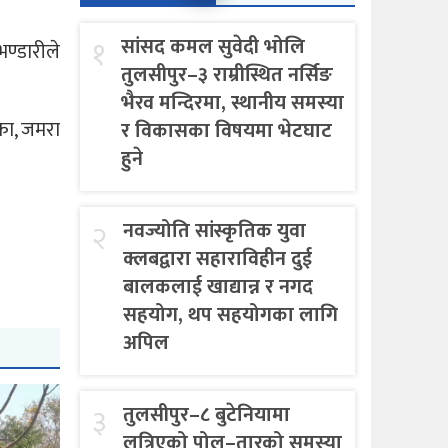
१
सांसद कमल सुवेदी भोलि
ण्डारीले
तुलसीपुर–३ राम्रीस्थित नर्सिङ
भैरव मन्दिरमा, स्थानीय समस्या
ीका, जमरा
र विकासका विषयमा भेटघाट
हुने
२
नवज्योति सांस्कृतिक युवा
क्लबद्वारा सहाराविहीन दुई
बालकलाई खाद्यान्न र नगद
सहयोग, थप सहयोगका लागि
अपिल
३
तुलसीपुर–८ बुटेनियामा
लत्रिएको पोल–तारको समस्या