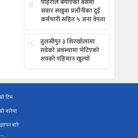
४.
पहिराेले बगाएकाे बसमा
सवार सखुवा प्रसाैनीका दुई
कर्मचारी सहित ५ जना वेपता
५.
तुलसीपुर ३ शिरखोलामा
सडेको अवस्थामा भेटिएको
शवको पहिचान खुल्यो
म्रो टिम
म्रो बारेमा
ज्ञापन बारे