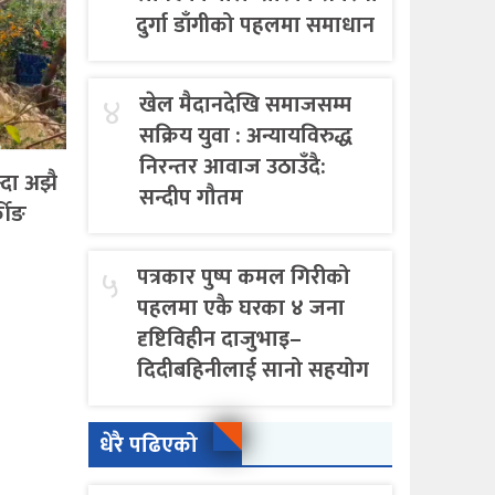
दुर्गा डाँगीको पहलमा समाधान
४
खेल मैदानदेखि समाजसम्म
सक्रिय युवा : अन्यायविरुद्ध
निरन्तर आवाज उठाउँदै:
्दा अझै
सन्दीप गौतम
कीङ
५
पत्रकार पुष्प कमल गिरीको
पहलमा एकै घरका ४ जना
दृष्टिविहीन दाजुभाइ–
दिदीबहिनीलाई सानो सहयोग
धेरै पढिएको