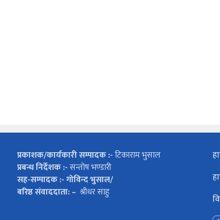
प्रकाशक/कार्यकारी सम्पादक :-
टिकाराम भुसाल
हा
प्रबन्ध निर्देशक :-
सन्तोष भण्डारी
हा
सह-सम्पादक :- गोविन्द भुसाल/
बरिष्ठ संवाददाता: –
श्रीधर साहु
वि