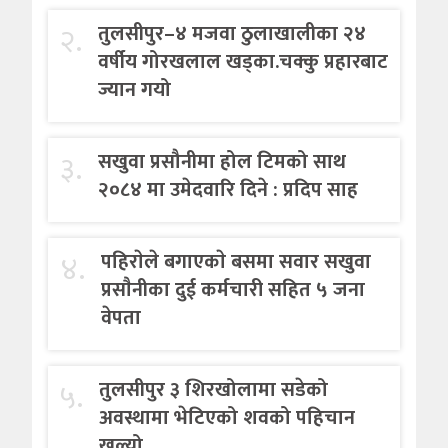
२.
तुलसीपुर–४ मजवा ठुलाखालीका २४
वर्षीय गोरखलाल खड्का.चक्कु प्रहारबाट
ज्यान गयो
३.
सखुवा प्रसौनीमा होल टिमको साथ
२०८४ मा उमेदवारि दिने : प्रदिप साह
४.
पहिराेले बगाएकाे बसमा सवार सखुवा
प्रसाैनीका दुई कर्मचारी सहित ५ जना
वेपता
५.
तुलसीपुर ३ शिरखोलामा सडेको
अवस्थामा भेटिएको शवको पहिचान
खुल्यो