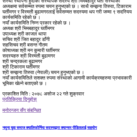
संस्था स्थापना हुँदाका संस्थापक सदस्य श्री भिमबहादुर घर्ती संस्थाकाे
अध्यक्षमा सर्वसम्मत रुपमा चयन हुनुभएकाे छ । साथै सम्झना तिरुवा, टिकाराम
घर्तीमगर र विस्मती बुढामगरलाई सर्वसम्मत सदस्यमा थप गरी जम्मा ९ सदस्यिय
कार्यसमिति रहेकाे छ ।
नयाँ कार्यसमिति निम्न प्रकार रहेकाे छ ।
अध्यक्ष श्री भिमबहादुर घर्तीमगर
उपाध्यक्ष श्री काजल थापा
सचिव श्री जित बहादुर डाँगी
सहसिचव श्री बसन्त गाैतम
काेषाध्यक्ष श्री मन कुमारी घर्तीमगर
सदस्यहरु श्री विस्मती बुढामगर
श्री चन्द्रकला बुढामगर
श्री टिकाराम घर्तीमगर
श्री सम्झना तिरुवा (नेपाली) चयन हुनुभएको छ ।
नयाँ कार्यसमितिले सशक्त रुपमा संस्थाकाे आगामी कार्यक्रमहरुमा प्रभावकारी
भूमिका खेल्ने बताएको छ ।
प्रकाशित मिति : २०७८ असोज २२ गते शुक्रवार
प्रतिक्रिया दिनुहोस्
मनोरन्जन सँग संबन्धित
नमुना युवा समाज क्यालिफोर्निया सदस्यद्वारा क्यान्सर पीडितलाई सहयोग