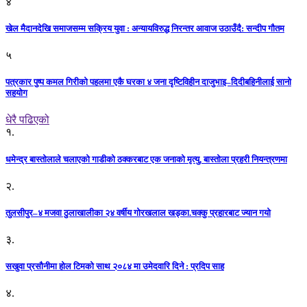
४
खेल मैदानदेखि समाजसम्म सक्रिय युवा : अन्यायविरुद्ध निरन्तर आवाज उठाउँदै: सन्दीप गौतम
५
पत्रकार पुष्प कमल गिरीको पहलमा एकै घरका ४ जना दृष्टिविहीन दाजुभाइ–दिदीबहिनीलाई सानो
सहयोग
धेरै पढिएको
१.
धमेन्द्र बास्तोलाले चलाएको गाडीको ठक्करबाट एक जनाको मृत्यु, बास्तोला प्रहरी नियन्त्रणमा
२.
तुलसीपुर–४ मजवा ठुलाखालीका २४ वर्षीय गोरखलाल खड्का.चक्कु प्रहारबाट ज्यान गयो
३.
सखुवा प्रसौनीमा होल टिमको साथ २०८४ मा उमेदवारि दिने : प्रदिप साह
४.