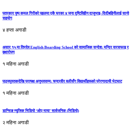
पत्रकार पुष्प कमल गिरीको पहलमा एकै घरका ४ जना दृष्टिविहीन दाजुभाइ–दिदीबहिनीलाई सानो
सहयोग
४ हप्ता अगाडी
असार १५ मा त्रिदेव English Boarding School को सामाजिक सन्देश: मन्दिर सरसफाइ र
वृक्षारोपण
१ महिना अगाडी
पाठ्यपुस्तकदेखि प्रत्यक्ष अनुभवसम्म: चन्द्रवीर वलीसँग विद्यार्थीहरूको प्रेरणादायी भेटघाट
१ महिना अगाडी
डान्सिङ म्युजिक भिडियो ‘ओए माया’ सार्वजनिक (भिडियो)
२ महिना अगाडी