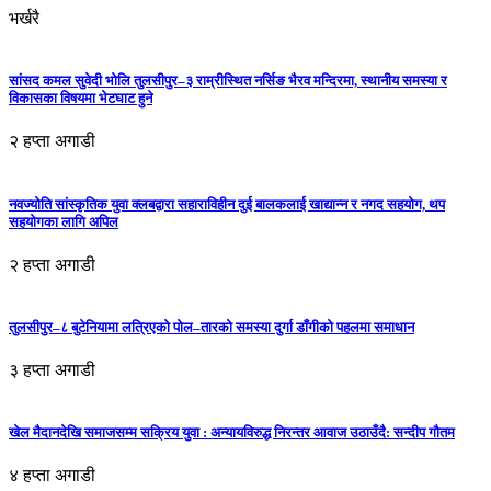
भर्खरै
सांसद कमल सुवेदी भोलि तुलसीपुर–३ राम्रीस्थित नर्सिङ भैरव मन्दिरमा, स्थानीय समस्या र
विकासका विषयमा भेटघाट हुने
२ हप्ता अगाडी
नवज्योति सांस्कृतिक युवा क्लबद्वारा सहाराविहीन दुई बालकलाई खाद्यान्न र नगद सहयोग, थप
सहयोगका लागि अपिल
२ हप्ता अगाडी
तुलसीपुर–८ बुटेनियामा लत्रिएको पोल–तारको समस्या दुर्गा डाँगीको पहलमा समाधान
३ हप्ता अगाडी
खेल मैदानदेखि समाजसम्म सक्रिय युवा : अन्यायविरुद्ध निरन्तर आवाज उठाउँदै: सन्दीप गौतम
४ हप्ता अगाडी