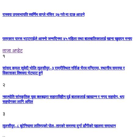
रास्वपा उपसभापति स्वर्णिम वाग्ले मंसिर २७ गते मा दाङ आउने
पत्रकार पारस भट्टराईले आफ्नो जन्मदिनमा ४५ महिला तथा बालबालिकालाई खाना खुवाएर मनाए
ताजा अप्डेट
१
सांसद कमल सुवेदी भोलि तुलसीपुर–३ राम्रीस्थित नर्सिङ भैरव मन्दिरमा, स्थानीय समस्या र
विकासका विषयमा भेटघाट हुने
२
नवज्योति सांस्कृतिक युवा क्लबद्वारा सहाराविहीन दुई बालकलाई खाद्यान्न र नगद सहयोग, थप
सहयोगका लागि अपिल
३
तुलसीपुर–८ बुटेनियामा लत्रिएको पोल–तारको समस्या दुर्गा डाँगीको पहलमा समाधान