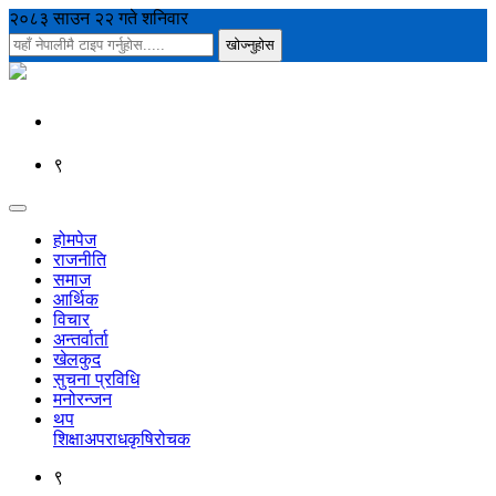
२०८३ साउन २२ गते शनिवार
९
होमपेज
राजनीति
समाज
आर्थिक
विचार
अन्तर्वार्ता
खेलकुद
सुचना प्रविधि
मनोरन्जन
थप
शिक्षा
अपराध
कृषि
रोचक
९