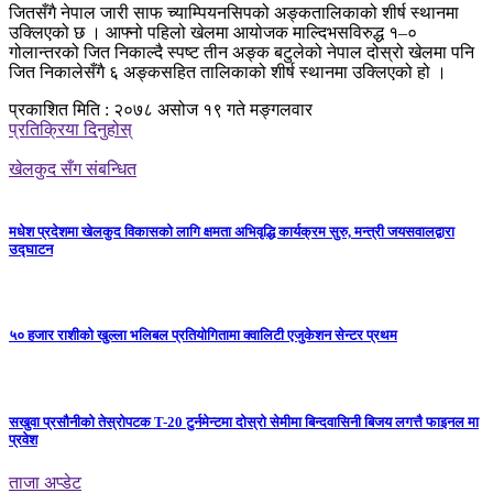
जितसँगै नेपाल जारी साफ च्याम्पियनसिपको अङ्कतालिकाको शीर्ष स्थानमा
उक्लिएको छ । आफ्नो पहिलो खेलमा आयोजक माल्दिभसविरुद्ध १–०
गोलान्तरको जित निकाल्दै स्पष्ट तीन अङ्क बटुलेको नेपाल दोस्रो खेलमा पनि
जित निकालेसँगै ६ अङ्कसहित तालिकाको शीर्ष स्थानमा उक्लिएको हो ।
प्रकाशित मिति : २०७८ असोज १९ गते मङ्गलवार
प्रतिक्रिया दिनुहोस्
खेलकुद सँग संबन्धित
मधेश प्रदेशमा खेलकुद विकासको लागि क्षमता अभिवृद्धि कार्यक्रम सुरु, मन्त्री जयसवालद्वारा
उद्घाटन
५० हजार राशीको खुल्ला भलिबल प्रतियोगितामा क्वालिटी एजुकेशन सेन्टर प्रथम
सखुवा प्रसौनीको तेस्रोपटक T-20 टुर्नमेन्टमा दोस्रो सेमीमा बिन्दवासिनी बिजय लगत्तै फाइनल मा
प्रवेश
ताजा अप्डेट