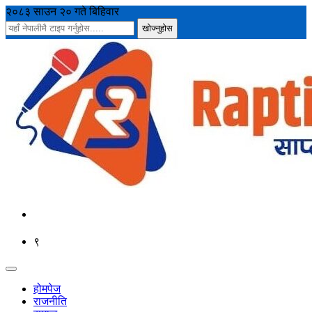
२०८३ साउन २० गते बिहिवार
९
होमपेज
राजनीति