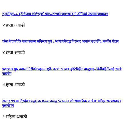
तुलसीपुर–८ बुटेनियामा लत्रिएको पोल–तारको समस्या दुर्गा डाँगीको पहलमा समाधान
२ हप्ता अगाडी
खेल मैदानदेखि समाजसम्म सक्रिय युवा : अन्यायविरुद्ध निरन्तर आवाज उठाउँदै: सन्दीप गौतम
४ हप्ता अगाडी
पत्रकार पुष्प कमल गिरीको पहलमा एकै घरका ४ जना दृष्टिविहीन दाजुभाइ–दिदीबहिनीलाई सानो
सहयोग
४ हप्ता अगाडी
असार १५ मा त्रिदेव English Boarding School को सामाजिक सन्देश: मन्दिर सरसफाइ र
वृक्षारोपण
१ महिना अगाडी