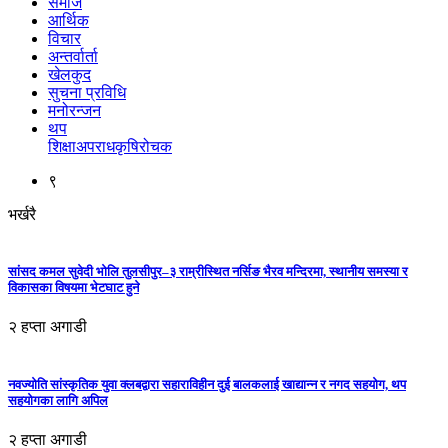
समाज
आर्थिक
विचार
अन्तर्वार्ता
खेलकुद
सुचना प्रविधि
मनोरन्जन
थप
शिक्षा
अपराध
कृषि
रोचक
९
भर्खरै
सांसद कमल सुवेदी भोलि तुलसीपुर–३ राम्रीस्थित नर्सिङ भैरव मन्दिरमा, स्थानीय समस्या र
विकासका विषयमा भेटघाट हुने
२ हप्ता अगाडी
नवज्योति सांस्कृतिक युवा क्लबद्वारा सहाराविहीन दुई बालकलाई खाद्यान्न र नगद सहयोग, थप
सहयोगका लागि अपिल
२ हप्ता अगाडी