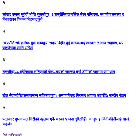
१
सांसद कमल सुवेदी भोलि तुलसीपुर–३ राम्रीस्थित नर्सिङ भैरव मन्दिरमा, स्थानीय समस्या र
विकासका विषयमा भेटघाट हुने
२
नवज्योति सांस्कृतिक युवा क्लबद्वारा सहाराविहीन दुई बालकलाई खाद्यान्न र नगद सहयोग, थप
सहयोगका लागि अपिल
३
तुलसीपुर–८ बुटेनियामा लत्रिएको पोल–तारको समस्या दुर्गा डाँगीको पहलमा समाधान
४
खेल मैदानदेखि समाजसम्म सक्रिय युवा : अन्यायविरुद्ध निरन्तर आवाज उठाउँदै: सन्दीप गौतम
५
पत्रकार पुष्प कमल गिरीको पहलमा एकै घरका ४ जना दृष्टिविहीन दाजुभाइ–दिदीबहिनीलाई सानो
सहयोग
धेरै पढिएको