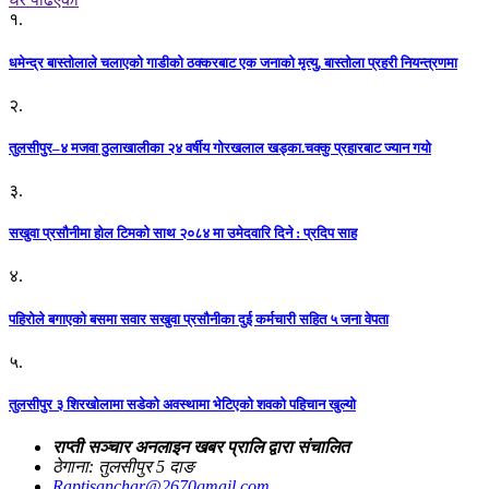
१.
धमेन्द्र बास्तोलाले चलाएको गाडीको ठक्करबाट एक जनाको मृत्यु, बास्तोला प्रहरी नियन्त्रणमा
२.
तुलसीपुर–४ मजवा ठुलाखालीका २४ वर्षीय गोरखलाल खड्का.चक्कु प्रहारबाट ज्यान गयो
३.
सखुवा प्रसौनीमा होल टिमको साथ २०८४ मा उमेदवारि दिने : प्रदिप साह
४.
पहिराेले बगाएकाे बसमा सवार सखुवा प्रसाैनीका दुई कर्मचारी सहित ५ जना वेपता
५.
तुलसीपुर ३ शिरखोलामा सडेको अवस्थामा भेटिएको शवको पहिचान खुल्यो
राप्ती सञ्चार अनलाइन खबर प्रालि द्वारा संचालित
ठेगाना: तुलसीपुर 5 दाङ
Raptisanchar@2670gmail.com