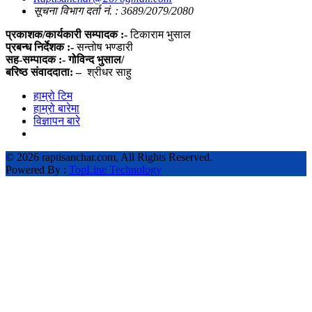
सूचना विभाग दर्ता नं. : 3689/2079/2080
प्रकाशक/कार्यकारी सम्पादक :-
टिकाराम भुसाल
प्रबन्ध निर्देशक :-
सन्तोष भण्डारी
सह-सम्पादक :- गोविन्द भुसाल/
बरिष्ठ संवाददाता: –
श्रीधर साहु
हाम्रो टिम
हाम्रो बारेमा
विज्ञापन बारे
©
2026 raptisanchar.com, All Rights Reserved.
Powered By :
TopLine Technology