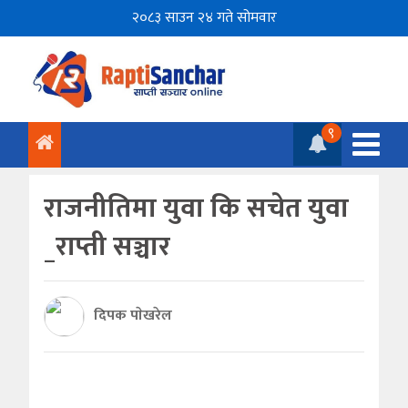
२०८३ साउन २४ गते सोमवार
९
राजनीतिमा युवा कि सचेत युवा
_राप्ती सञ्चार
दिपक पाेखरेल