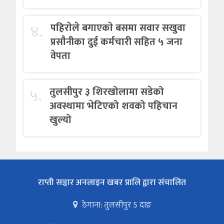
४.
पहिराेले बगाएकाे बसमा सवार सखुवा
प्रसाैनीका दुई कर्मचारी सहित ५ जना
वेपता
५.
तुलसीपुर ३ शिरखोलामा सडेको
अवस्थामा भेटिएको शवको पहिचान
खुल्यो
राप्ती सञ्चार अनलाइन खबर प्रालि द्वारा संचालित
ठेगाना: तुलसीपुर 5 दाङ